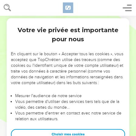
Votre vie privée est importante
pour nous
NE MANQUEZ PAS L’ÉVÉNEMENT
En cliquant sur le bouton « Accepter tous les cookies », vous
DE L’ANNÉE !
acceptez que TopChrétien utilise des traceurs (comme des
cookies ou l'identifiant unique de votre compte utilisateur) et
ET SI LEURS ERREURS POUVAIENT VOUS ÉVITER LES
traite vos données à caractère personnel (comme vos
VOTRES ?
données de navigation et les informations renseignées dans
votre compte utilisateur) dans les buts suivants :
On admire souvent les leaders pour leurs réussites, leur impact,
leur foi ou leur vision. Mais on voit moins les doutes, les erreurs
Mesurer l'audience de notre service
Vous permettre d'utiliser des services tiers tels que de la
et les saisons difficiles qu'ils ont traversés, alors même que ce
vidéo, des cartes du monde…
sont elles qui les ont façonnés.
Vous permettre d'entrer en contact avec notre service de
relation aux utilisateurs.
Dans cette conférence, leaders, entrepreneurs, et responsables
reviennent sur les erreurs marquantes de leur parcours et les
clés pour avancer avec plus de sagesse afin que leurs erreurs
Choisir mes cookies