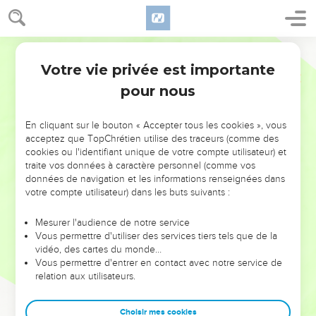
Votre vie privée est importante
pour nous
NE MANQUEZ PAS L’ÉVÉNEMENT
En cliquant sur le bouton « Accepter tous les cookies », vous
DE L’ANNÉE !
acceptez que TopChrétien utilise des traceurs (comme des
cookies ou l'identifiant unique de votre compte utilisateur) et
ET SI LEURS ERREURS POUVAIENT VOUS ÉVITER LES
traite vos données à caractère personnel (comme vos
VOTRES ?
données de navigation et les informations renseignées dans
votre compte utilisateur) dans les buts suivants :
On admire souvent les leaders pour leurs réussites, leur impact,
leur foi ou leur vision. Mais on voit moins les doutes, les erreurs
Mesurer l'audience de notre service
Vous permettre d'utiliser des services tiers tels que de la
et les saisons difficiles qu'ils ont traversés, alors même que ce
vidéo, des cartes du monde…
sont elles qui les ont façonnés.
Vous permettre d'entrer en contact avec notre service de
relation aux utilisateurs.
Dans cette conférence, leaders, entrepreneurs, et responsables
reviennent sur les erreurs marquantes de leur parcours et les
clés pour avancer avec plus de sagesse afin que leurs erreurs
Choisir mes cookies