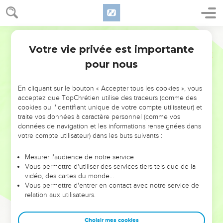
Votre vie privée est importante
pour nous
NE MANQUEZ PAS L’ÉVÉNEMENT
En cliquant sur le bouton « Accepter tous les cookies », vous
DE L’ANNÉE !
acceptez que TopChrétien utilise des traceurs (comme des
cookies ou l'identifiant unique de votre compte utilisateur) et
ET SI LEURS ERREURS POUVAIENT VOUS ÉVITER LES
traite vos données à caractère personnel (comme vos
VOTRES ?
données de navigation et les informations renseignées dans
votre compte utilisateur) dans les buts suivants :
On admire souvent les leaders pour leurs réussites, leur impact,
leur foi ou leur vision. Mais on voit moins les doutes, les erreurs
Mesurer l'audience de notre service
Vous permettre d'utiliser des services tiers tels que de la
et les saisons difficiles qu'ils ont traversés, alors même que ce
vidéo, des cartes du monde…
sont elles qui les ont façonnés.
Vous permettre d'entrer en contact avec notre service de
relation aux utilisateurs.
Dans cette conférence, leaders, entrepreneurs, et responsables
reviennent sur les erreurs marquantes de leur parcours et les
clés pour avancer avec plus de sagesse afin que leurs erreurs
Choisir mes cookies