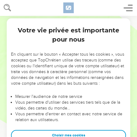
Votre vie privée est importante
pour nous
NE MANQUEZ PAS L’ÉVÉNEMENT
En cliquant sur le bouton « Accepter tous les cookies », vous
DE L’ANNÉE !
acceptez que TopChrétien utilise des traceurs (comme des
cookies ou l'identifiant unique de votre compte utilisateur) et
ET SI LEURS ERREURS POUVAIENT VOUS ÉVITER LES
traite vos données à caractère personnel (comme vos
VOTRES ?
données de navigation et les informations renseignées dans
votre compte utilisateur) dans les buts suivants :
On admire souvent les leaders pour leurs réussites, leur impact,
leur foi ou leur vision. Mais on voit moins les doutes, les erreurs
Mesurer l'audience de notre service
Vous permettre d'utiliser des services tiers tels que de la
et les saisons difficiles qu'ils ont traversés, alors même que ce
vidéo, des cartes du monde…
sont elles qui les ont façonnés.
Vous permettre d'entrer en contact avec notre service de
relation aux utilisateurs.
Dans cette conférence, leaders, entrepreneurs, et responsables
reviennent sur les erreurs marquantes de leur parcours et les
clés pour avancer avec plus de sagesse afin que leurs erreurs
Choisir mes cookies