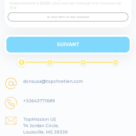
d’abonnements à BEEBLI pour tout don mensuel d’un minimum de
15 €.
Je veux faire un don mensuel
SUIVANT
1
2
3
4
donsusa@topchretien.com
+33643771689
TopMission US
74 Jordan Circle,
Louisville, MS 39339