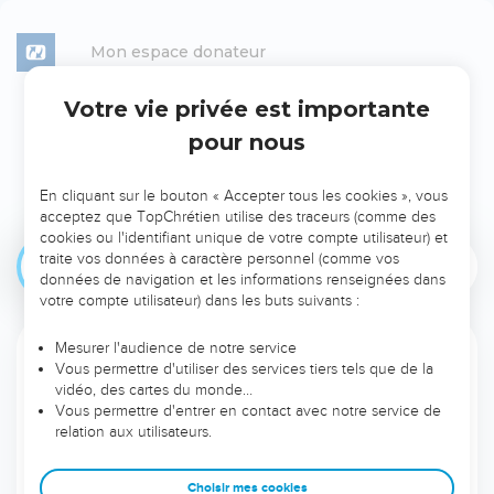
Mon espace donateur
Votre vie privée est importante
Je veux ranimer l’espoir en
pour nous
soutenant
Le TopChrétien
En cliquant sur le bouton « Accepter tous les cookies », vous
acceptez que TopChrétien utilise des traceurs (comme des
cookies ou l'identifiant unique de votre compte utilisateur) et
traite vos données à caractère personnel (comme vos
Ponctuel
Mensuel
données de navigation et les informations renseignées dans
votre compte utilisateur) dans les buts suivants :
Mesurer l'audience de notre service
Votre pays
Vous permettre d'utiliser des services tiers tels que de la
vidéo, des cartes du monde…
Vous permettre d'entrer en contact avec notre service de
relation aux utilisateurs.
Choisissez le montant de votre don ponctuel
Choisir mes cookies