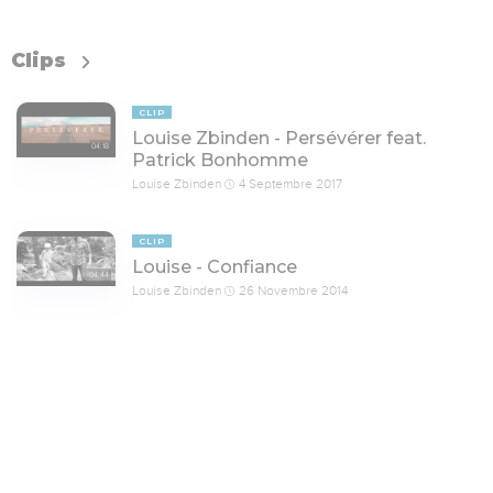
Clips
CLIP
Louise Zbinden - Persévérer feat.
04:18
Patrick Bonhomme
Louise Zbinden
4 Septembre 2017
CLIP
Louise - Confiance
04:44
Louise Zbinden
26 Novembre 2014