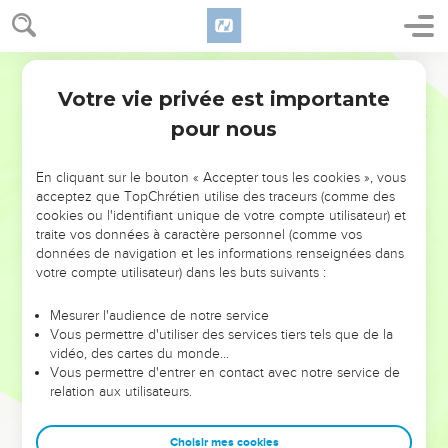
Votre vie privée est importante
pour nous
NE MANQUEZ PAS L’ÉVÉNEMENT
En cliquant sur le bouton « Accepter tous les cookies », vous
DE L’ANNÉE !
acceptez que TopChrétien utilise des traceurs (comme des
cookies ou l'identifiant unique de votre compte utilisateur) et
ET SI LEURS ERREURS POUVAIENT VOUS ÉVITER LES
traite vos données à caractère personnel (comme vos
VOTRES ?
données de navigation et les informations renseignées dans
votre compte utilisateur) dans les buts suivants :
On admire souvent les leaders pour leurs réussites, leur impact,
leur foi ou leur vision. Mais on voit moins les doutes, les erreurs
Mesurer l'audience de notre service
Vous permettre d'utiliser des services tiers tels que de la
et les saisons difficiles qu'ils ont traversés, alors même que ce
vidéo, des cartes du monde…
sont elles qui les ont façonnés.
Vous permettre d'entrer en contact avec notre service de
relation aux utilisateurs.
Dans cette conférence, leaders, entrepreneurs, et responsables
reviennent sur les erreurs marquantes de leur parcours et les
clés pour avancer avec plus de sagesse afin que leurs erreurs
Choisir mes cookies