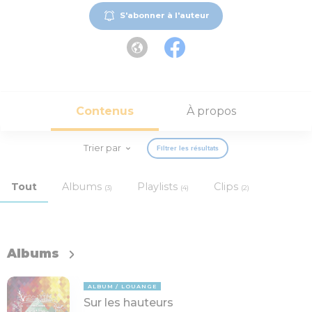
S'abonner à l'auteur
Contenus
À propos
Trier par
Filtrer les résultats
Tout
Albums
Playlists
Clips
(3)
(4)
(2)
Albums
ALBUM
LOUANGE
Sur les hauteurs