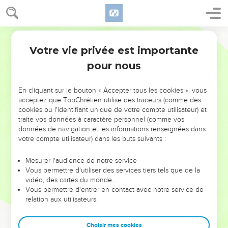
Votre vie privée est importante
pour nous
NE MANQUEZ PAS L’ÉVÉNEMENT
En cliquant sur le bouton « Accepter tous les cookies », vous
DE L’ANNÉE !
acceptez que TopChrétien utilise des traceurs (comme des
cookies ou l'identifiant unique de votre compte utilisateur) et
ET SI LEURS ERREURS POUVAIENT VOUS ÉVITER LES
traite vos données à caractère personnel (comme vos
VOTRES ?
données de navigation et les informations renseignées dans
votre compte utilisateur) dans les buts suivants :
On admire souvent les leaders pour leurs réussites, leur impact,
leur foi ou leur vision. Mais on voit moins les doutes, les erreurs
Mesurer l'audience de notre service
Vous permettre d'utiliser des services tiers tels que de la
et les saisons difficiles qu'ils ont traversés, alors même que ce
vidéo, des cartes du monde…
sont elles qui les ont façonnés.
Vous permettre d'entrer en contact avec notre service de
relation aux utilisateurs.
Dans cette conférence, leaders, entrepreneurs, et responsables
reviennent sur les erreurs marquantes de leur parcours et les
clés pour avancer avec plus de sagesse afin que leurs erreurs
Choisir mes cookies