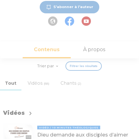
S'abonner à l'auteur
Contenus
À propos
Trier par
Filtrer les résultats
Tout
Vidéos
Chants
(88)
(2)
Vidéos
VIDÉO
10 MINUTES THÉOLOGIQUES
Dieu demande aux disciples d’aimer
11:00