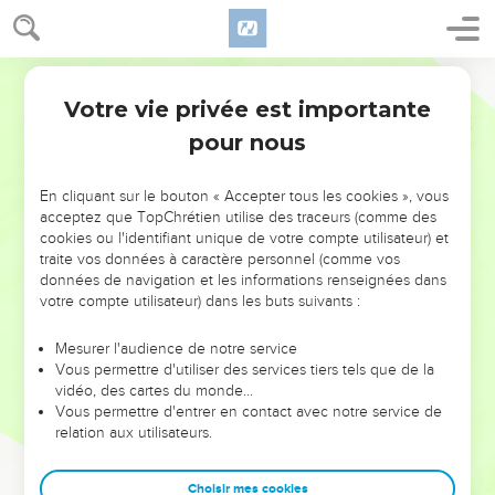
Votre vie privée est importante
pour nous
NE MANQUEZ PAS L’ÉVÉNEMENT
En cliquant sur le bouton « Accepter tous les cookies », vous
DE L’ANNÉE !
acceptez que TopChrétien utilise des traceurs (comme des
cookies ou l'identifiant unique de votre compte utilisateur) et
ET SI LEURS ERREURS POUVAIENT VOUS ÉVITER LES
traite vos données à caractère personnel (comme vos
VOTRES ?
données de navigation et les informations renseignées dans
votre compte utilisateur) dans les buts suivants :
On admire souvent les leaders pour leurs réussites, leur impact,
leur foi ou leur vision. Mais on voit moins les doutes, les erreurs
Mesurer l'audience de notre service
Vous permettre d'utiliser des services tiers tels que de la
et les saisons difficiles qu'ils ont traversés, alors même que ce
vidéo, des cartes du monde…
sont elles qui les ont façonnés.
Vous permettre d'entrer en contact avec notre service de
relation aux utilisateurs.
Dans cette conférence, leaders, entrepreneurs, et responsables
reviennent sur les erreurs marquantes de leur parcours et les
clés pour avancer avec plus de sagesse afin que leurs erreurs
Choisir mes cookies