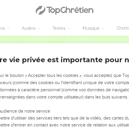
éos
Audios
Textes
Musique
Chrét
re vie privée est importante pour 
NEMENT DE L’ANNÉE !
ÉVITER LES VOTRES ?
sur le bouton « Accepter tous les cookies », vous acceptez que T
traceurs (comme des cookies ou l'identifiant unique de votre compte 
tes, leur impact, leur foi ou leur vision. Mais on voit
s données à caractère personnel (comme vos données de navigatio
fficiles qu'ils ont traversés, alors même que ce sont
 renseignées dans votre compte utilisateur) dans les buts suivants 
audience de notre service
s, et responsables reviennent sur les erreurs
 avancer avec plus de sagesse afin que leurs erreurs
ttre d'utiliser des services tiers tels que de la vidéo, des cartes
un ministère, une équipe, un groupe ou une famille,
ttre d'entrer en contact avec notre service de relation aux utilisat