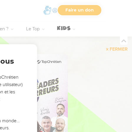
Faire un don
ien ?
Le Top
FERMER
nous
opChrétien
utilisateur)
n et les
:
 du monde…
eurs.