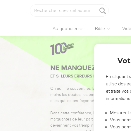
Au quotidien
Bible
Vid
Vot
NE MANQUEZ PAS L’ÉVÉ
ET SI LEURS ERREURS POUVAIENT VOUS 
En cliquant 
utilise des 
On admire souvent les leaders pour leurs réussi
et traite vo
moins les doutes, les erreurs et les saisons di
informations
elles qui les ont façonnés.
Mesurer l'
Dans cette conférence, leaders, entrepreneur
marquantes de leur parcours et les clés pour
Vous perme
deviennent vos tremplins. Que vous guidiez 
Vous perme