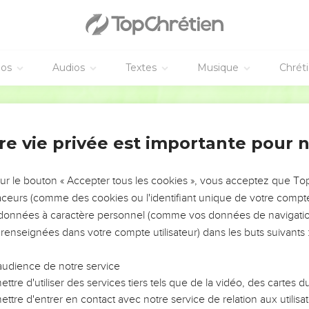
éos
Audios
Textes
Musique
Chrét
re vie privée est importante pour 
NEMENT DE L’ANNÉE !
ÉVITER LES VOTRES ?
sur le bouton « Accepter tous les cookies », vous acceptez que T
traceurs (comme des cookies ou l'identifiant unique de votre compte 
tes, leur impact, leur foi ou leur vision. Mais on voit
s données à caractère personnel (comme vos données de navigatio
fficiles qu'ils ont traversés, alors même que ce sont
 renseignées dans votre compte utilisateur) dans les buts suivants 
audience de notre service
s, et responsables reviennent sur les erreurs
 avancer avec plus de sagesse afin que leurs erreurs
ttre d'utiliser des services tiers tels que de la vidéo, des cartes
un ministère, une équipe, un groupe ou une famille,
ttre d'entrer en contact avec notre service de relation aux utilisat