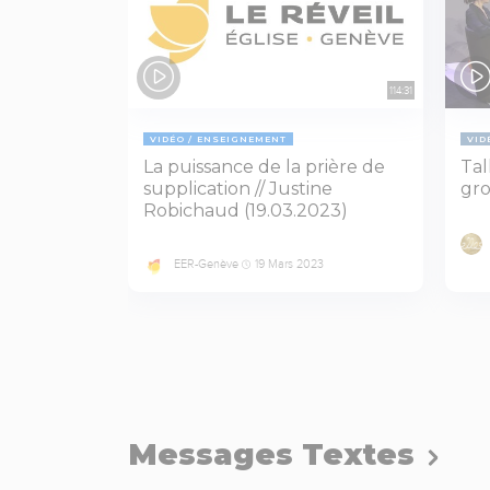
114:31
VIDÉO
ENSEIGNEMENT
VID
La puissance de la prière de
Tal
supplication // Justine
gro
Robichaud (19.03.2023)
EER-Genève
19 Mars 2023
Messages Textes