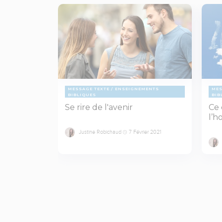
MESSAGE TEXTE
ENSEIGNEMENTS
MES
BIBLIQUES
BIB
Se rire de l'avenir
Ce 
l’h
Justine Robichaud
7 Février 2021