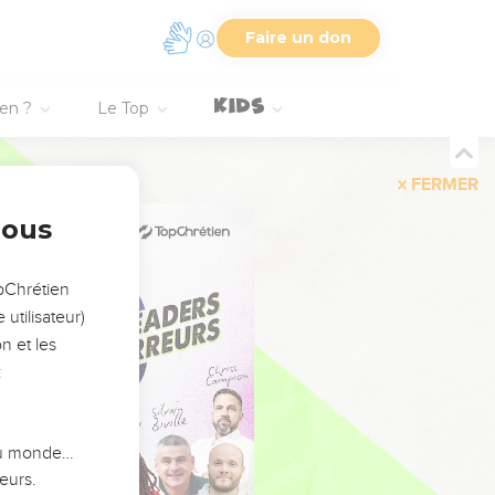
Faire un don
ien ?
Le Top
FERMER
nous
opChrétien
utilisateur)
n et les
:
 du monde…
eurs.