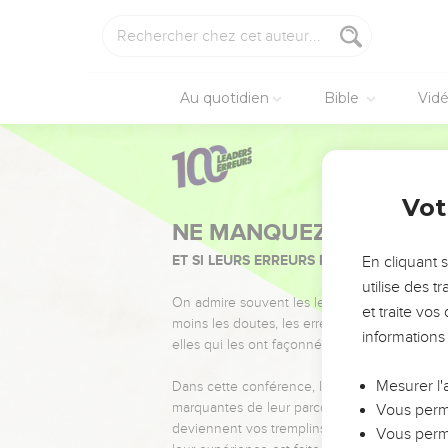
Au quotidien
Bible
Vid
Vot
NE MANQUEZ PAS L’ÉVÉ
ET SI LEURS ERREURS POUVAIENT VOUS 
En cliquant 
utilise des 
On admire souvent les leaders pour leurs réussi
et traite vo
moins les doutes, les erreurs et les saisons di
informations
elles qui les ont façonnés.
Mesurer l'
Dans cette conférence, leaders, entrepreneur
marquantes de leur parcours et les clés pour
Vous perme
deviennent vos tremplins. Que vous guidiez 
Vous perme