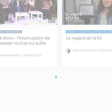
42:54
ÉO
ÉMISSIONS
VIDÉO
5 MINUTES ESSENTIELLES
k show - l'interruption de
Le regard de la foi
ssesse voulue ou subie
Justine Robichaud
24 Décembr
Evénementielles
25 Février 2022