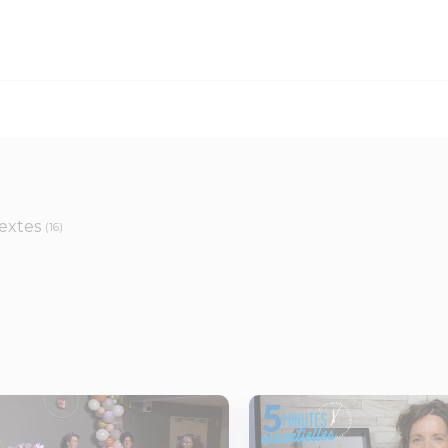
extes
(16)