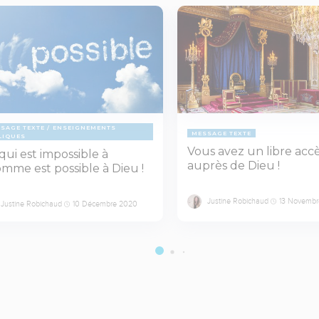
SAGE TEXTE
ENSEIGNEMENTS
MESSAGE TEXTE
LIQUES
Vous avez un libre acc
qui est impossible à
auprès de Dieu !
omme est possible à Dieu !
Justine Robichaud
13 Novemb
Justine Robichaud
10 Décembre 2020