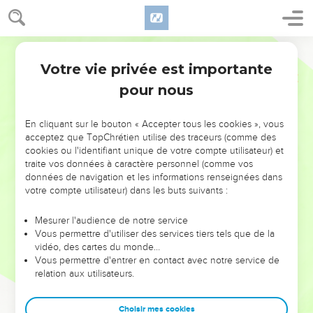
Votre vie privée est importante
pour nous
NE MANQUEZ PAS L’ÉVÉNEMENT
En cliquant sur le bouton « Accepter tous les cookies », vous
acceptez que TopChrétien utilise des traceurs (comme des
DE L’ANNÉE !
cookies ou l'identifiant unique de votre compte utilisateur) et
ET SI LEURS ERREURS POUVAIENT VOUS ÉVITER LES
traite vos données à caractère personnel (comme vos
VOTRES ?
données de navigation et les informations renseignées dans
votre compte utilisateur) dans les buts suivants :
On admire souvent les leaders pour leurs réussites, leur impact,
leur foi ou leur vision. Mais on voit moins les doutes, les erreurs
Mesurer l'audience de notre service
Vous permettre d'utiliser des services tiers tels que de la
et les saisons difficiles qu'ils ont traversés, alors même que ce
vidéo, des cartes du monde…
sont elles qui les ont façonnés.
Vous permettre d'entrer en contact avec notre service de
relation aux utilisateurs.
Dans cette conférence, leaders, entrepreneurs, et responsables
reviennent sur les erreurs marquantes de leur parcours et les
clés pour avancer avec plus de sagesse afin que leurs erreurs
Choisir mes cookies