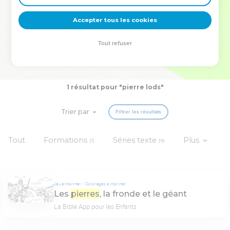
deviennent vos tremplins. Que vous guidiez un ministère, une
équipe, un groupe ou une famille, leur expérience est faite
Accepter tous les cookies
pour vous.
Tout refuser
Je découvre l’événement
1 résultat pour "pierre lods"
Trier par
Filtrer les résultats
Tout
Formations
Séries texte
Plus
(1)
(4)
Jeu à imprimer
Coloriages à imprimer
Les
pierres
, la fronde et le géant
La Bible App pour les Enfants