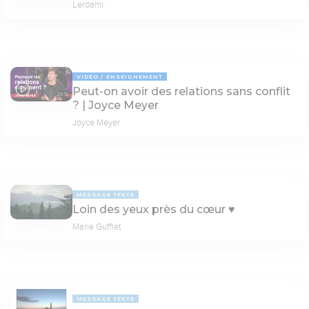
Lerdami .
VIDÉO
ENSEIGNEMENT
Peut-on avoir des relations sans conflit
25:13
? | Joyce Meyer
Joyce Meyer
MESSAGE TEXTE
Loin des yeux près du cœur ♥️
Marie Gufflet
MESSAGE TEXTE