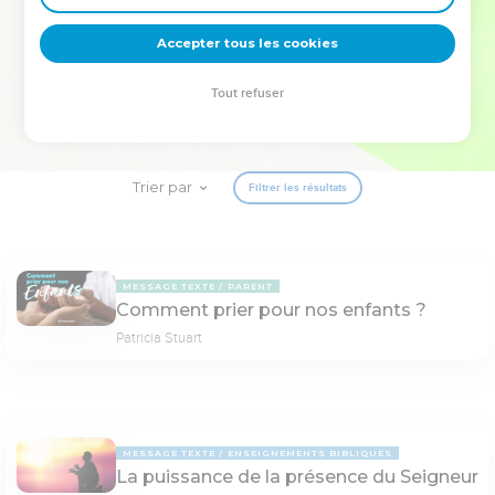
deviennent vos tremplins. Que vous guidiez un ministère, une
équipe, un groupe ou une famille, leur expérience est faite
Accepter tous les cookies
pour vous.
Tout refuser
Je découvre l’événement
Trier par
Filtrer les résultats
MESSAGE TEXTE
PARENT
Comment prier pour nos enfants ?
Patricia Stuart
MESSAGE TEXTE
ENSEIGNEMENTS BIBLIQUES
La puissance de la présence du Seigneur