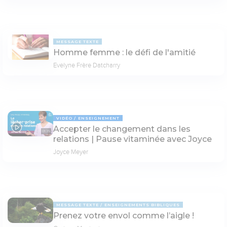
MESSAGE TEXTE
Homme femme : le défi de l'amitié
Evelyne Frère Datcharry
VIDÉO
ENSEIGNEMENT
Accepter le changement dans les
01:35
relations | Pause vitaminée avec Joyce
Joyce Meyer
MESSAGE TEXTE
ENSEIGNEMENTS BIBLIQUES
Prenez votre envol comme l’aigle !