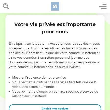
Votre vie privée est importante
pour nous
NE MANQUEZ PAS L’ÉVÉNEMENT
En cliquant sur le bouton « Accepter tous les cookies », vous
acceptez que TopChrétien utilise des traceurs (comme des
DE L’ANNÉE !
cookies ou l'identifiant unique de votre compte utilisateur) et
ET SI LEURS ERREURS POUVAIENT VOUS ÉVITER LES
traite vos données à caractère personnel (comme vos
VOTRES ?
données de navigation et les informations renseignées dans
votre compte utilisateur) dans les buts suivants :
On admire souvent les leaders pour leurs réussites, leur impact,
leur foi ou leur vision. Mais on voit moins les doutes, les erreurs
Mesurer l'audience de notre service
Vous permettre d'utiliser des services tiers tels que de la
et les saisons difficiles qu'ils ont traversés, alors même que ce
vidéo, des cartes du monde…
sont elles qui les ont façonnés.
Vous permettre d'entrer en contact avec notre service de
relation aux utilisateurs.
Dans cette conférence, leaders, entrepreneurs, et responsables
reviennent sur les erreurs marquantes de leur parcours et les
clés pour avancer avec plus de sagesse afin que leurs erreurs
Choisir mes cookies