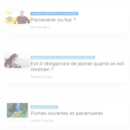
VIDÉO
BOOSTE TA JOURNÉE
Persévérer ou fuir ?
02:58
Emmanuel S.
MESSAGE TEXTE
LA QUESTION TABOUE
Est-il obligatoire de jeûner quand on est
chrétien ?
Rachel Dufour
MESSAGE TEXTE
Portes ouvertes et adversaires
Lionel Fouché