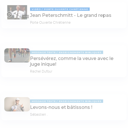
VIDÉO
PORTE OUVERTE CHRÉTIENNE
Jean Peterschmitt - Le grand repas
50:40
Porte Ouverte Chrétienne
MESSAGE TEXTE
ENSEIGNEMENTS BIBLIQUES
Persévérez, comme la veuve avec le
juge inique!
Rachel Dufour
MESSAGE TEXTE
ENSEIGNEMENTS BIBLIQUES
Levons-nous et bâtissons !
Sébastien .