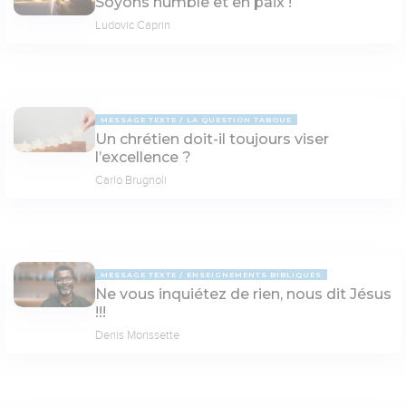
Soyons humble et en paix !
Ludovic Caprin
MESSAGE TEXTE
LA QUESTION TABOUE
Un chrétien doit-il toujours viser
l’excellence ?
Carlo Brugnoli
MESSAGE TEXTE
ENSEIGNEMENTS BIBLIQUES
Ne vous inquiétez de rien, nous dit Jésus
!!!
Denis Morissette