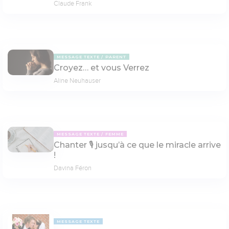
Claude Frank
MESSAGE TEXTE
PARENT
Croyez… et vous Verrez
Aline Neuhauser
MESSAGE TEXTE
FEMME
Chanter 🎙 jusqu’à ce que le miracle arrive
!
Davina Féron
MESSAGE TEXTE