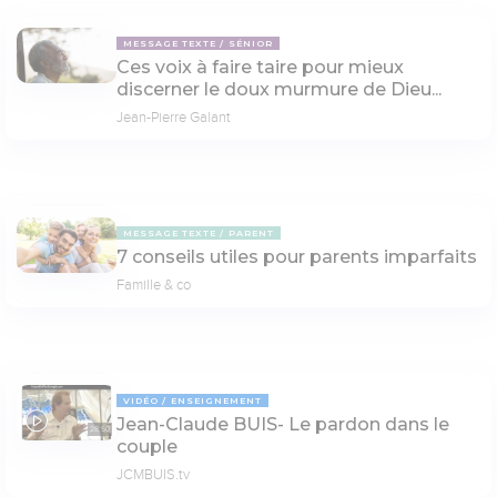
MESSAGE TEXTE
SÉNIOR
Ces voix à faire taire pour mieux
discerner le doux murmure de Dieu...
Jean-Pierre Galant
MESSAGE TEXTE
PARENT
7 conseils utiles pour parents imparfaits
Famille & co
VIDÉO
ENSEIGNEMENT
Jean-Claude BUIS- Le pardon dans le
28:50
couple
JCMBUIS.tv