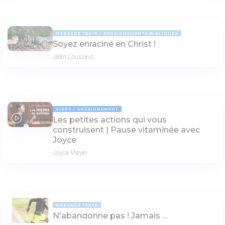
MESSAGE TEXTE
ENSEIGNEMENTS BIBLIQUES
Soyez enraciné en Christ !
Jean Loussaut
VIDÉO
ENSEIGNEMENT
Les petites actions qui vous
02:36
construisent | Pause vitaminée avec
Joyce
Joyce Meyer
MESSAGE TEXTE
N'abandonne pas ! Jamais …