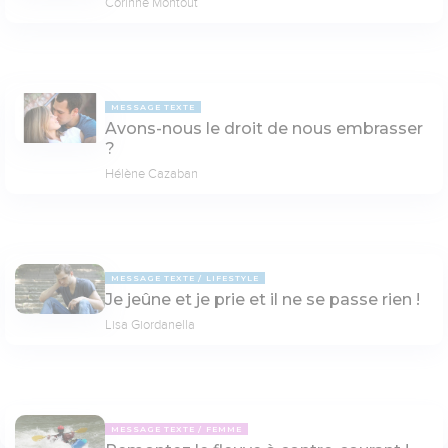
Corinne Montout
MESSAGE TEXTE
Avons-nous le droit de nous embrasser
?
Hélène Cazaban
MESSAGE TEXTE
LIFESTYLE
Je jeûne et je prie et il ne se passe rien !
Lisa Giordanella
MESSAGE TEXTE
FEMME