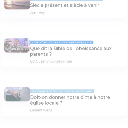
Siècle présent et siècle à venir
Jean Hay
VIDÉO
GOTQUESTIONS.ORG-FRANÇAIS
Que dit la Bible de l'obéissance aux
03:15
parents ?
GotQuestions.org-Français
MESSAGE TEXTE
LA QUESTION TABOUE
Doit-on donner notre dîme à notre
église locale ?
Laurent Weiss