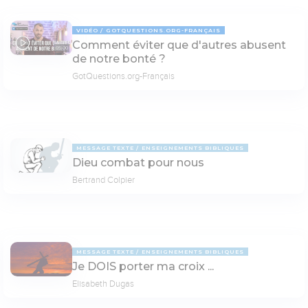
VIDÉO
GOTQUESTIONS.ORG-FRANÇAIS
Comment éviter que d'autres abusent
05:00
de notre bonté ?
GotQuestions.org-Français
MESSAGE TEXTE
ENSEIGNEMENTS BIBLIQUES
Dieu combat pour nous
Bertrand Colpier
MESSAGE TEXTE
ENSEIGNEMENTS BIBLIQUES
Je DOIS porter ma croix ...
Elisabeth Dugas