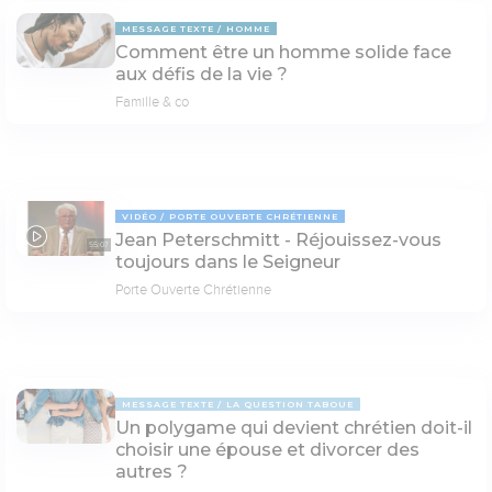
MESSAGE TEXTE
HOMME
Comment être un homme solide face
aux défis de la vie ?
Famille & co
VIDÉO
PORTE OUVERTE CHRÉTIENNE
Jean Peterschmitt - Réjouissez-vous
55:07
toujours dans le Seigneur
Porte Ouverte Chrétienne
MESSAGE TEXTE
LA QUESTION TABOUE
Un polygame qui devient chrétien doit-il
choisir une épouse et divorcer des
autres ?