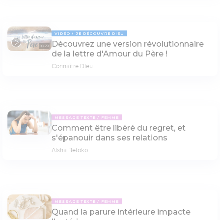
VIDÉO
JE DÉCOUVRE DIEU
Découvrez une version révolutionnaire
03:29
de la lettre d'Amour du Père !
Connaître Dieu
MESSAGE TEXTE
FEMME
Comment être libéré du regret, et
s'épanouir dans ses relations
Aisha Betoko
MESSAGE TEXTE
FEMME
Quand la parure intérieure impacte