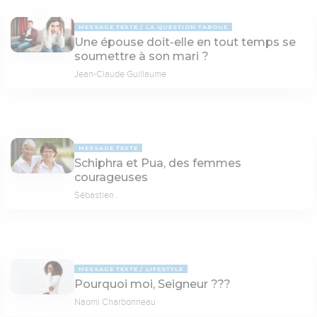
MESSAGE TEXTE
LA QUESTION TABOUE
Une épouse doit-elle en tout temps se
soumettre à son mari ?
Jean-Claude Guillaume
MESSAGE TEXTE
Schiphra et Pua, des femmes
courageuses
Sébastien .
MESSAGE TEXTE
LIFESTYLE
Pourquoi moi, Seigneur ???
Naomi Charbonneau