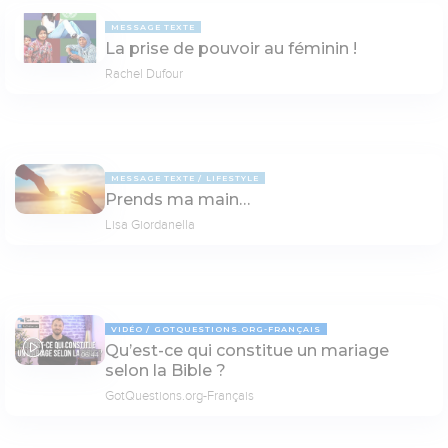
MESSAGE TEXTE
La prise de pouvoir au féminin !
Rachel Dufour
MESSAGE TEXTE
LIFESTYLE
Prends ma main…
Lisa Giordanella
VIDÉO
GOTQUESTIONS.ORG-FRANÇAIS
Qu’est-ce qui constitue un mariage
06:44
selon la Bible ?
GotQuestions.org-Français