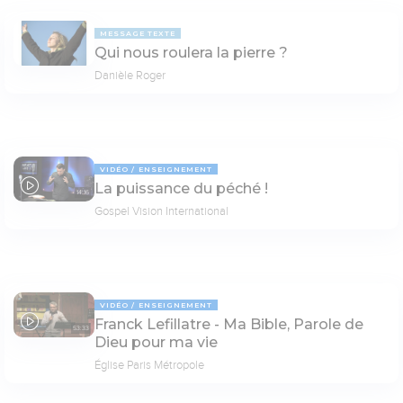
MESSAGE TEXTE
Qui nous roulera la pierre ?
Danièle Roger
VIDÉO
ENSEIGNEMENT
La puissance du péché !
14:16
Gospel Vision International
VIDÉO
ENSEIGNEMENT
Franck Lefillatre - Ma Bible, Parole de
53:33
Dieu pour ma vie
Église Paris Métropole