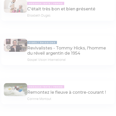
MESSAGE TEXTE
FEMME
C'était très bon et bien présenté
Elisabeth Dugas
VIDÉO
ÉMISSIONS
Revivalistes - Tommy Hicks, l'homme
28:30
du réveil argentin de 1954
Gospel Vision International
MESSAGE TEXTE
FEMME
Remontez le fleuve à contre-courant !
Corinne Montout