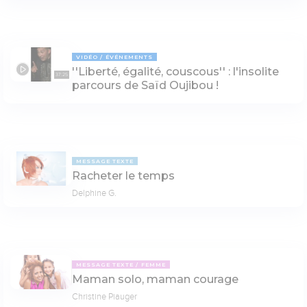
VIDÉO
ÉVÉNEMENTS
''Liberté, égalité, couscous'' : l'insolite
37:25
parcours de Saïd Oujibou !
MESSAGE TEXTE
Racheter le temps
Delphine G.
MESSAGE TEXTE
FEMME
Maman solo, maman courage
Christine Piauger