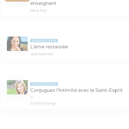
enseignent
Marie Pilar
MESSAGE TEXTE
L’âme restaurée
Jolie Selemani
MESSAGE TEXTE
Conjuguez l'intimité avec le Saint-Esprit
...
Christilla Eyinga