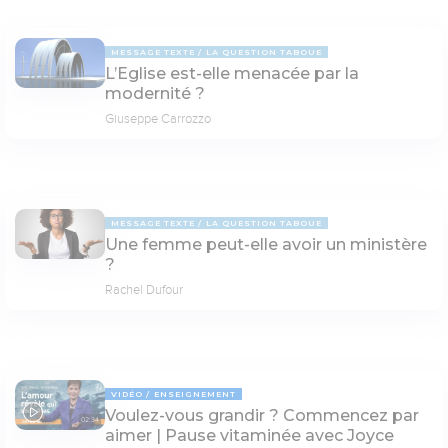
MESSAGE TEXTE
LA QUESTION TABOUE
L’Eglise est-elle menacée par la
modernité ?
Giuseppe Carrozzo
MESSAGE TEXTE
LA QUESTION TABOUE
Une femme peut-elle avoir un ministère
?
Rachel Dufour
VIDÉO
ENSEIGNEMENT
Voulez-vous grandir ? Commencez par
02:34
aimer | Pause vitaminée avec Joyce