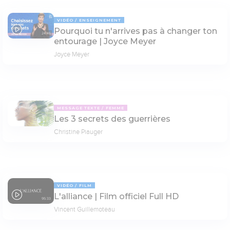
VIDÉO
ENSEIGNEMENT
Pourquoi tu n'arrives pas à changer ton
24:46
entourage | Joyce Meyer
Joyce Meyer
MESSAGE TEXTE
FEMME
Les 3 secrets des guerrières
Christine Piauger
VIDÉO
FILM
L'alliance | Film officiel Full HD
95:33
Vincent Guillemoteau