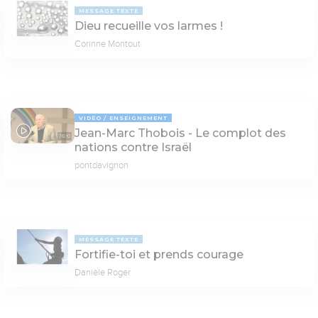
MESSAGE TEXTE
Dieu recueille vos larmes !
Corinne Montout
VIDÉO
ENSEIGNEMENT
Jean-Marc Thobois - Le complot des
76:10
nations contre Israël
pontdavignon
MESSAGE TEXTE
Fortifie-toi et prends courage
Danièle Roger