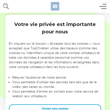
Votre vie privée est importante
pour nous
NE MANQUEZ PAS L’ÉVÉNEMENT
En cliquant sur le bouton « Accepter tous les cookies », vous
acceptez que TopChrétien utilise des traceurs (comme des
DE L’ANNÉE !
cookies ou l'identifiant unique de votre compte utilisateur) et
ET SI LEURS ERREURS POUVAIENT VOUS ÉVITER LES
traite vos données à caractère personnel (comme vos
VOTRES ?
données de navigation et les informations renseignées dans
votre compte utilisateur) dans les buts suivants :
On admire souvent les leaders pour leurs réussites, leur impact,
leur foi ou leur vision. Mais on voit moins les doutes, les erreurs
Mesurer l'audience de notre service
Vous permettre d'utiliser des services tiers tels que de la
et les saisons difficiles qu'ils ont traversés, alors même que ce
vidéo, des cartes du monde…
sont elles qui les ont façonnés.
Vous permettre d'entrer en contact avec notre service de
relation aux utilisateurs.
Dans cette conférence, leaders, entrepreneurs, et responsables
reviennent sur les erreurs marquantes de leur parcours et les
clés pour avancer avec plus de sagesse afin que leurs erreurs
Choisir mes cookies