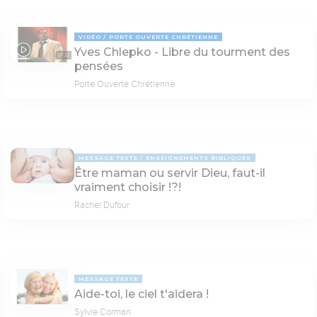
VIDÉO
PORTE OUVERTE CHRÉTIENNE
Yves Chlepko - Libre du tourment des
57:22
pensées
Porte Ouverte Chrétienne
MESSAGE TEXTE
ENSEIGNEMENTS BIBLIQUES
Être maman ou servir Dieu, faut-il
vraiment choisir !?!
Rachel Dufour
MESSAGE TEXTE
Aide-toi, le ciel t'aidera !
Sylvie Corman