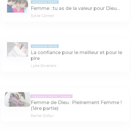
MESSAGE TEXTE
Femme : tu as de la valeur pour Dieu…
Sylvie Corman
MESSAGE TEXTE
La confiance pour le meilleur et pour le
pire
Lydie Grivalliers
MESSAGE TEXTE
FEMME
Femme de Dieu : Pleinement Femme !
(1ère partie)
Rachel Dufour