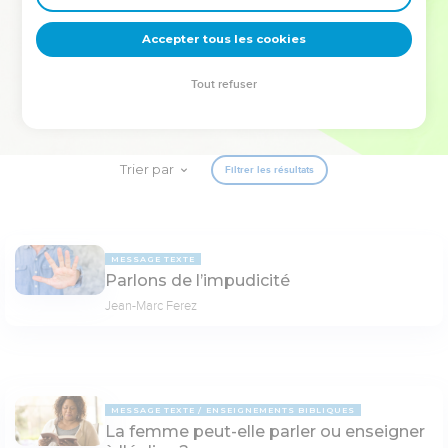
deviennent vos tremplins. Que vous guidiez un ministère, une
équipe, un groupe ou une famille, leur expérience est faite
Accepter tous les cookies
pour vous.
Tout refuser
Je découvre l’événement
Trier par
Filtrer les résultats
MESSAGE TEXTE
Parlons de l’impudicité
Jean-Marc Ferez
MESSAGE TEXTE
ENSEIGNEMENTS BIBLIQUES
La femme peut-elle parler ou enseigner