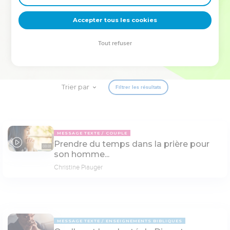
deviennent vos tremplins. Que vous guidiez un ministère, une
équipe, un groupe ou une famille, leur expérience est faite
Accepter tous les cookies
pour vous.
Tout refuser
Je découvre l’événement
Trier par
Filtrer les résultats
MESSAGE TEXTE
COUPLE
Prendre du temps dans la prière pour
03:01
son homme...
Christine Piauger
MESSAGE TEXTE
ENSEIGNEMENTS BIBLIQUES