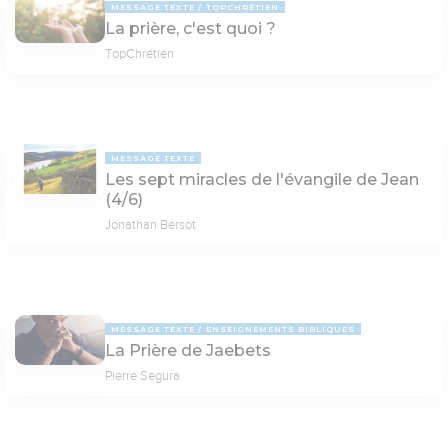
MESSAGE TEXTE
TOPCHRÉTIEN
La prière, c'est quoi ?
TopChrétien
MESSAGE TEXTE
Les sept miracles de l'évangile de Jean
(4/6)
Jonathan Bersot
MESSAGE TEXTE
ENSEIGNEMENTS BIBLIQUES
La Prière de Jaebets
Pierre Segura