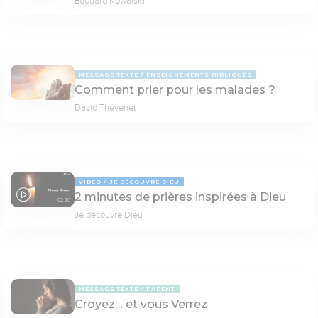
Edouard Kowalski
MESSAGE TEXTE
ENSEIGNEMENTS BIBLIQUES
Comment prier pour les malades ?
David Thévenet
VIDÉO
JE DÉCOUVRE DIEU
2 minutes de prières inspirées à Dieu
02:20
Je découvre Dieu
MESSAGE TEXTE
PARENT
Croyez… et vous Verrez