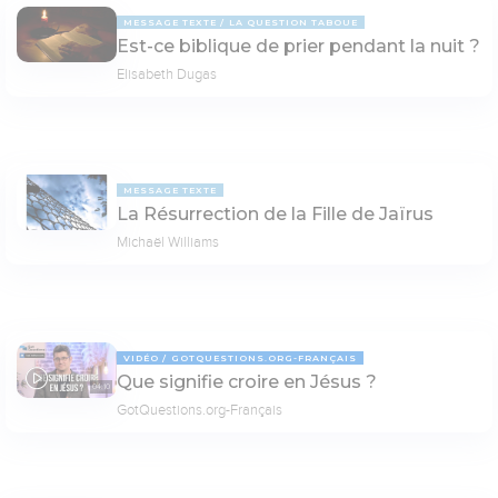
MESSAGE TEXTE
LA QUESTION TABOUE
Est-ce biblique de prier pendant la nuit ?
Elisabeth Dugas
MESSAGE TEXTE
La Résurrection de la Fille de Jaïrus
Michaël Williams
VIDÉO
GOTQUESTIONS.ORG-FRANÇAIS
Que signifie croire en Jésus ?
04:10
GotQuestions.org-Français