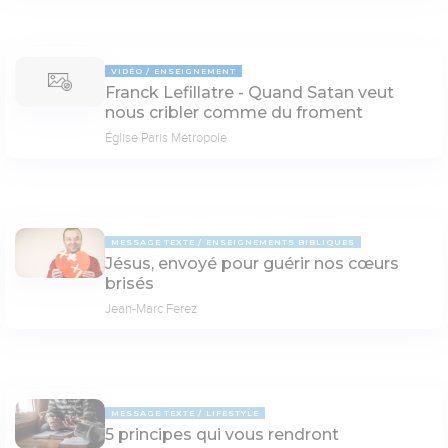
VIDÉO
ENSEIGNEMENT
Franck Lefillatre - Quand Satan veut
nous cribler comme du froment
Église Paris Métropole
MESSAGE TEXTE
ENSEIGNEMENTS BIBLIQUES
Jésus, envoyé pour guérir nos cœurs
brisés
Jean-Marc Ferez
MESSAGE TEXTE
LIFESTYLE
5 principes qui vous rendront