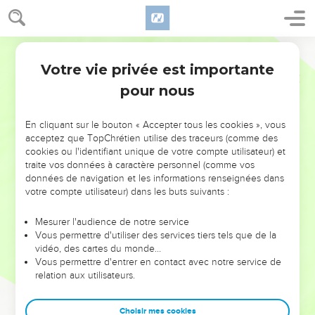
Votre vie privée est importante
pour nous
NE MANQUEZ PAS L’ÉVÉNEMENT
En cliquant sur le bouton « Accepter tous les cookies », vous
acceptez que TopChrétien utilise des traceurs (comme des
DE L’ANNÉE !
cookies ou l'identifiant unique de votre compte utilisateur) et
ET SI LEURS ERREURS POUVAIENT VOUS ÉVITER LES
traite vos données à caractère personnel (comme vos
VOTRES ?
données de navigation et les informations renseignées dans
votre compte utilisateur) dans les buts suivants :
On admire souvent les leaders pour leurs réussites, leur impact,
leur foi ou leur vision. Mais on voit moins les doutes, les erreurs
Mesurer l'audience de notre service
Vous permettre d'utiliser des services tiers tels que de la
et les saisons difficiles qu'ils ont traversés, alors même que ce
vidéo, des cartes du monde…
sont elles qui les ont façonnés.
Vous permettre d'entrer en contact avec notre service de
relation aux utilisateurs.
Dans cette conférence, leaders, entrepreneurs, et responsables
reviennent sur les erreurs marquantes de leur parcours et les
clés pour avancer avec plus de sagesse afin que leurs erreurs
Choisir mes cookies