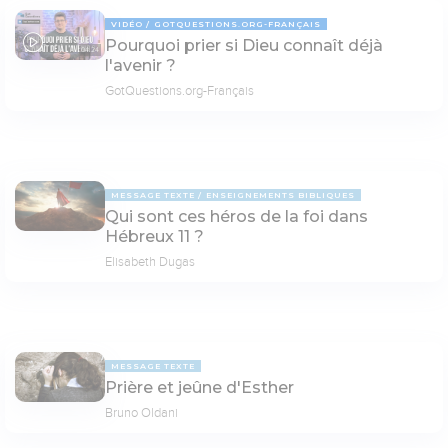
VIDÉO
GOTQUESTIONS.ORG-FRANÇAIS
Pourquoi prier si Dieu connaît déjà
04:24
l'avenir ?
GotQuestions.org-Français
MESSAGE TEXTE
ENSEIGNEMENTS BIBLIQUES
Qui sont ces héros de la foi dans
Hébreux 11 ?
Elisabeth Dugas
MESSAGE TEXTE
Prière et jeûne d'Esther
Bruno Oldani