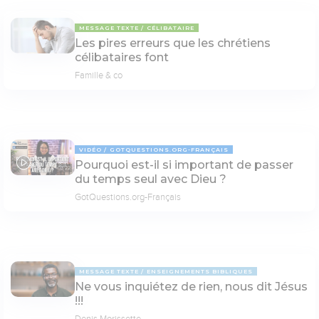
MESSAGE TEXTE
CÉLIBATAIRE
Les pires erreurs que les chrétiens
célibataires font
Famille & co
VIDÉO
GOTQUESTIONS.ORG-FRANÇAIS
Pourquoi est-il si important de passer
03:22
du temps seul avec Dieu ?
GotQuestions.org-Français
MESSAGE TEXTE
ENSEIGNEMENTS BIBLIQUES
Ne vous inquiétez de rien, nous dit Jésus
!!!
Denis Morissette