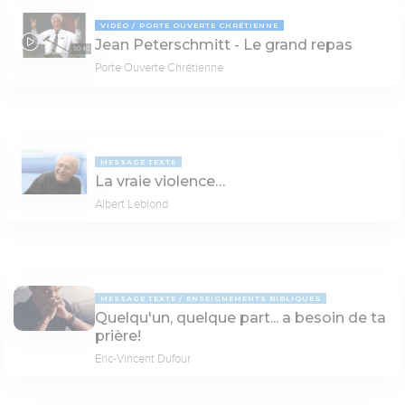
VIDÉO
PORTE OUVERTE CHRÉTIENNE
Jean Peterschmitt - Le grand repas
50:40
Porte Ouverte Chrétienne
MESSAGE TEXTE
La vraie violence…
Albert Leblond
MESSAGE TEXTE
ENSEIGNEMENTS BIBLIQUES
Quelqu'un, quelque part... a besoin de ta
prière!
Eric-Vincent Dufour