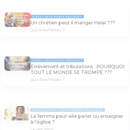
VIDÉO
QUOI D'NEUF PASTEUR ?
Un chrétien peut il manger Halal ???
17:21
Quoi d'neuf Pasteur ?
VIDÉO
QUOI D'NEUF PASTEUR ?
Enlèvement et tribulations : POURQUOI
78:19
TOUT LE MONDE SE TROMPE ???
Quoi d'neuf Pasteur ?
MESSAGE TEXTE
ENSEIGNEMENTS BIBLIQUES
La femme peut-elle parler ou enseigner
à l'église ?
Laurent Weiss