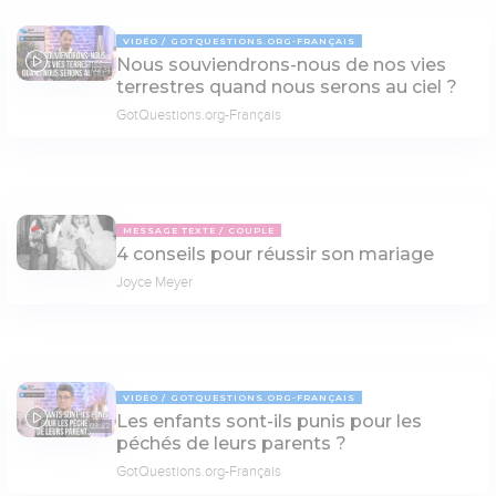
VIDÉO
GOTQUESTIONS.ORG-FRANÇAIS
Nous souviendrons-nous de nos vies
02:31
terrestres quand nous serons au ciel ?
GotQuestions.org-Français
MESSAGE TEXTE
COUPLE
4 conseils pour réussir son mariage
Joyce Meyer
VIDÉO
GOTQUESTIONS.ORG-FRANÇAIS
Les enfants sont-ils punis pour les
03:22
péchés de leurs parents ?
GotQuestions.org-Français