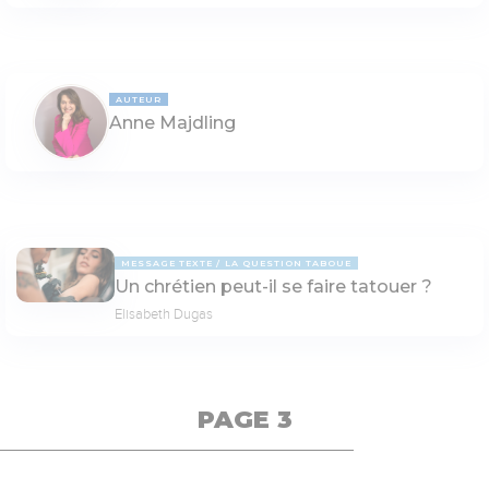
AUTEUR
Anne Majdling
MESSAGE TEXTE
LA QUESTION TABOUE
Un chrétien peut-il se faire tatouer ?
Elisabeth Dugas
PAGE 3