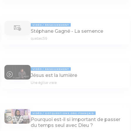
VIDÉO
ENSEIGNEMENT
Stéphane Gagné - La semence
quebec59
VIDÉO
ENSEIGNEMENT
Jésus est la lumière
45:07
Une église vraie
VIDÉO
GOTQUESTIONS.ORG-FRANÇAIS
Pourquoi est-il si important de passer
03:22
du temps seul avec Dieu ?