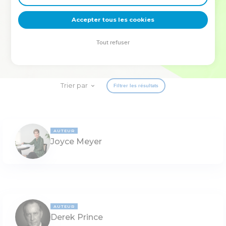
deviennent vos tremplins. Que vous guidiez un ministère, une
équipe, un groupe ou une famille, leur expérience est faite
Accepter tous les cookies
pour vous.
Tout refuser
Je découvre l’événement
Trier par
Filtrer les résultats
AUTEUR
Joyce Meyer
AUTEUR
Derek Prince