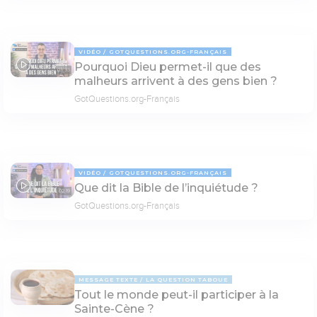
VIDÉO
GOTQUESTIONS.ORG-FRANÇAIS
Pourquoi Dieu permet-il que des
03:33
malheurs arrivent à des gens bien ?
GotQuestions.org-Français
VIDÉO
GOTQUESTIONS.ORG-FRANÇAIS
Que dit la Bible de l’inquiétude ?
02:19
GotQuestions.org-Français
MESSAGE TEXTE
LA QUESTION TABOUE
Tout le monde peut-il participer à la
Sainte-Cène ?