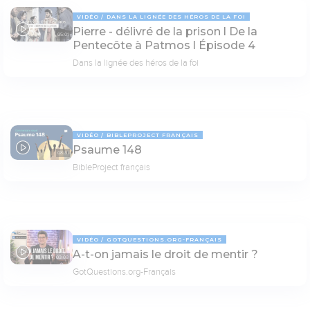
VIDÉO
DANS LA LIGNÉE DES HÉROS DE LA FOI
Pierre - délivré de la prison l De la
05:01
Pentecôte à Patmos l Épisode 4
Dans la lignée des héros de la foi
VIDÉO
BIBLEPROJECT FRANÇAIS
Psaume 148
08:31
BibleProject français
VIDÉO
GOTQUESTIONS.ORG-FRANÇAIS
A-t-on jamais le droit de mentir ?
03:08
GotQuestions.org-Français