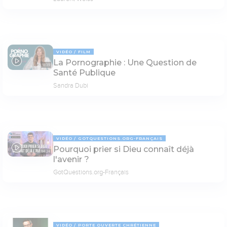
VIDÉO
FILM
La Pornographie : Une Question de
18:39
Santé Publique
Sandra Dubi
VIDÉO
GOTQUESTIONS.ORG-FRANÇAIS
Pourquoi prier si Dieu connaît déjà
04:24
l'avenir ?
GotQuestions.org-Français
VIDÉO
PORTE OUVERTE CHRÉTIENNE