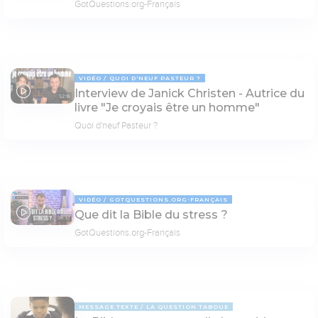
GotQuestions.org-Français
VIDÉO
QUOI D'NEUF PASTEUR ?
Interview de Janick Christen - Autrice du
52:16
livre "Je croyais être un homme"
Quoi d'neuf Pasteur ?
VIDÉO
GOTQUESTIONS.ORG-FRANÇAIS
Que dit la Bible du stress ?
08:37
GotQuestions.org-Français
MESSAGE TEXTE
LA QUESTION TABOUE