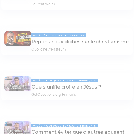
Laurent Weiss
VIDÉO
QUOI D'NEUF PASTEUR ?
Réponse aux clichés sur le christianisme
09:03
Quoi d'neuf Pasteur ?
VIDÉO
GOTQUESTIONS.ORG-FRANÇAIS
Que signifie croire en Jésus ?
04:10
GotQuestions.org-Français
VIDÉO
GOTQUESTIONS.ORG-FRANÇAIS
Comment éviter que d'autres abusent
05:00