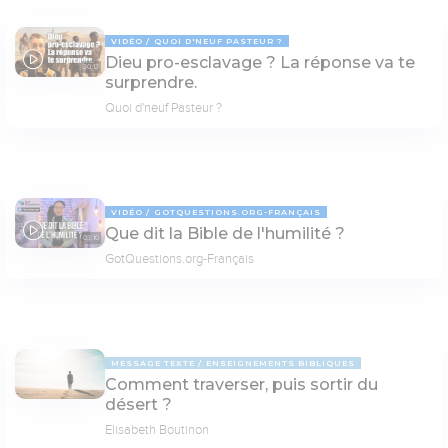
VIDÉO
QUOI D'NEUF PASTEUR ?
Dieu pro-esclavage ? La réponse va te
30:13
surprendre.
Quoi d'neuf Pasteur ?
VIDÉO
GOTQUESTIONS.ORG-FRANÇAIS
Que dit la Bible de l'humilité ?
03:10
GotQuestions.org-Français
MESSAGE TEXTE
ENSEIGNEMENTS BIBLIQUES
Comment traverser, puis sortir du
désert ?
Elisabeth Boutinon