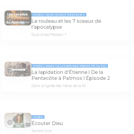
VIDÉO
QUOI D'NEUF PASTEUR ?
Le rouleau et les 7 sceaux de
17:03
l'apocalypse
Quoi d'neuf Pasteur ?
VIDÉO
DANS LA LIGNÉE DES HÉROS DE LA FOI
La lapidation d'Étienne l De la
04:40
Pentecôte à Patmos l Épisode 2
Dans la lignée des héros de la foi
VIDÉO
Écouter Dieu
11:17
Sandra Dubi