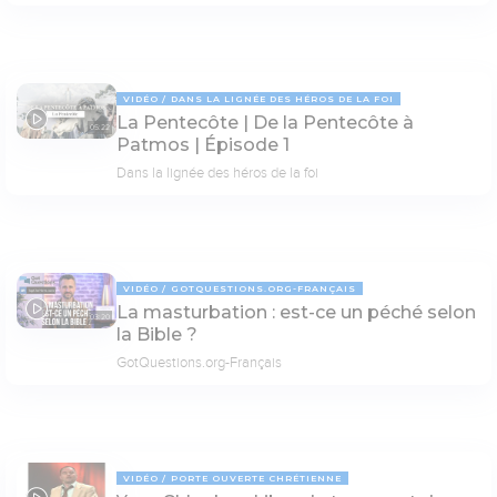
VIDÉO
DANS LA LIGNÉE DES HÉROS DE LA FOI
La Pentecôte | De la Pentecôte à
05:22
Patmos | Épisode 1
Dans la lignée des héros de la foi
VIDÉO
GOTQUESTIONS.ORG-FRANÇAIS
La masturbation : est-ce un péché selon
03:20
la Bible ?
GotQuestions.org-Français
VIDÉO
PORTE OUVERTE CHRÉTIENNE