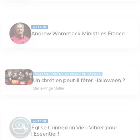
AUTEUR
Andrew Wommack Ministries France
MESSAGE TEXTE
LA QUESTION TABOUE
Un chrétien peut-il fêter Halloween ?
Marie-Ange Muller
AUTEUR
Église Connexion Vie – Vibrer pour
l’Essentiel !