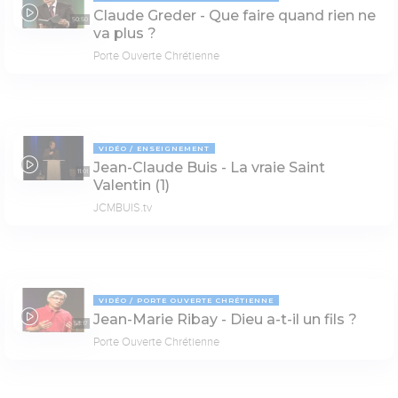
Claude Greder - Que faire quand rien ne
50:50
va plus ?
Porte Ouverte Chrétienne
VIDÉO
ENSEIGNEMENT
Jean-Claude Buis - La vraie Saint
11:01
Valentin (1)
JCMBUIS.tv
VIDÉO
PORTE OUVERTE CHRÉTIENNE
Jean-Marie Ribay - Dieu a-t-il un fils ?
53:17
Porte Ouverte Chrétienne