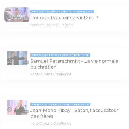
VIDÉO
GOTQUESTIONS.ORG-FRANÇAIS
Pourquoi vouloir servir Dieu ?
04:45
GotQuestions.org-Français
VIDÉO
PORTE OUVERTE CHRÉTIENNE
Samuel Peterschmitt - La vie normale
65:58
du chrétien
Porte Ouverte Chrétienne
VIDÉO
PORTE OUVERTE CHRÉTIENNE
Jean-Marie Ribay - Satan, l'accusateur
35:46
des frères
Porte Ouverte Chrétienne