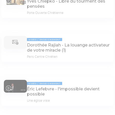
Yves Chlepko - Libre du tourment des
57:22
pensées
Porte Ouverte Chrétienne
VIDÉO
ENSEIGNEMENT
Dorothée Rajiah - La louange activateur
de votre miracle (1)
Paris Centre Chrétien
VIDÉO
ENSEIGNEMENT
Éric Lefebvre - l'impossible devient
69:54
possible
Une église vraie