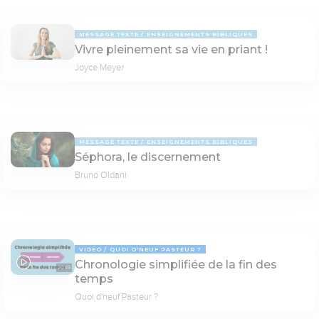
MESSAGE TEXTE
ENSEIGNEMENTS BIBLIQUES
Vivre pleinement sa vie en priant !
Joyce Meyer
MESSAGE TEXTE
ENSEIGNEMENTS BIBLIQUES
Séphora, le discernement
Bruno Oldani
VIDÉO
QUOI D'NEUF PASTEUR ?
Chronologie simplifiée de la fin des
20:49
temps
Quoi d'neuf Pasteur ?