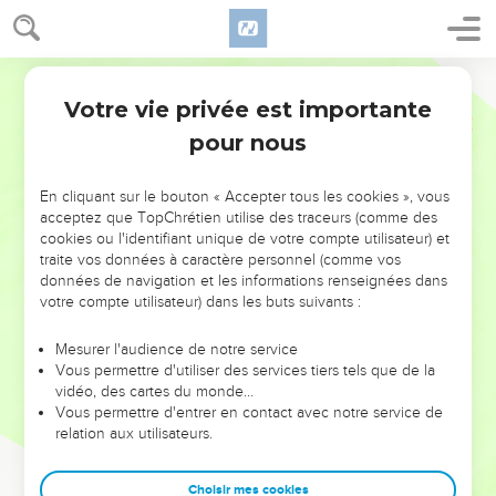
Votre vie privée est importante
pour nous
NE MANQUEZ PAS L’ÉVÉNEMENT
En cliquant sur le bouton « Accepter tous les cookies », vous
acceptez que TopChrétien utilise des traceurs (comme des
DE L’ANNÉE !
cookies ou l'identifiant unique de votre compte utilisateur) et
ET SI LEURS ERREURS POUVAIENT VOUS ÉVITER LES
traite vos données à caractère personnel (comme vos
VOTRES ?
données de navigation et les informations renseignées dans
votre compte utilisateur) dans les buts suivants :
On admire souvent les leaders pour leurs réussites, leur impact,
leur foi ou leur vision. Mais on voit moins les doutes, les erreurs
Mesurer l'audience de notre service
Vous permettre d'utiliser des services tiers tels que de la
et les saisons difficiles qu'ils ont traversés, alors même que ce
vidéo, des cartes du monde…
sont elles qui les ont façonnés.
Vous permettre d'entrer en contact avec notre service de
relation aux utilisateurs.
Dans cette conférence, leaders, entrepreneurs, et responsables
reviennent sur les erreurs marquantes de leur parcours et les
clés pour avancer avec plus de sagesse afin que leurs erreurs
Choisir mes cookies