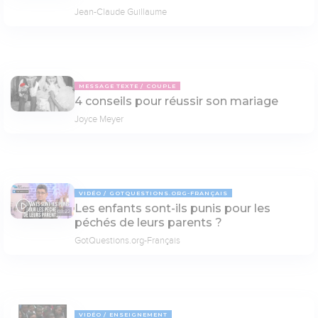
Jean-Claude Guillaume
MESSAGE TEXTE
COUPLE
4 conseils pour réussir son mariage
Joyce Meyer
VIDÉO
GOTQUESTIONS.ORG-FRANÇAIS
Les enfants sont-ils punis pour les
03:22
péchés de leurs parents ?
GotQuestions.org-Français
VIDÉO
ENSEIGNEMENT