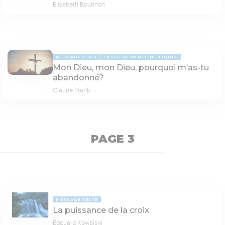
Elisabeth Boutinon
MESSAGE TEXTE
ENSEIGNEMENTS BIBLIQUES
Mon Dieu, mon Dieu, pourquoi m’as-tu
abandonné?
Claude Frank
PAGE 3
MESSAGE TEXTE
La puissance de la croix
Edouard Kowalski