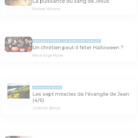
La puissance du sang de Jésus
Michaël Williams
MESSAGE TEXTE
LA QUESTION TABOUE
Un chrétien peut-il fêter Halloween ?
Marie-Ange Muller
MESSAGE TEXTE
Les sept miracles de l'évangile de Jean
(4/6)
Jonathan Bersot