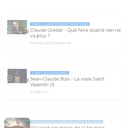
VIDÉO
PORTE OUVERTE CHRÉTIENNE
Claude Greder - Que faire quand rien ne
50:50
va plus ?
Porte Ouverte Chrétienne
VIDÉO
ENSEIGNEMENT
Jean-Claude Buis - La vraie Saint
11:01
Valentin (1)
JCMBUIS.tv
MESSAGE TEXTE
ENSEIGNEMENTS BIBLIQUES
Qui sont ces héros de la foi dans