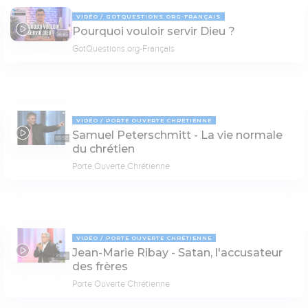
VIDÉO
GOTQUESTIONS.ORG-FRANÇAIS
Pourquoi vouloir servir Dieu ?
04:45
GotQuestions.org-Français
VIDÉO
PORTE OUVERTE CHRÉTIENNE
Samuel Peterschmitt - La vie normale
65:58
du chrétien
Porte Ouverte Chrétienne
VIDÉO
PORTE OUVERTE CHRÉTIENNE
Jean-Marie Ribay - Satan, l'accusateur
35:46
des frères
Porte Ouverte Chrétienne