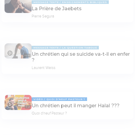
MESSAGE TEXTE
ENSEIGNEMENTS BIBLIQUES
La Prière de Jaebets
Pierre Segura
MESSAGE TEXTE
LA QUESTION TABOUE
Un chrétien qui se suicide va-t-il en enfer
02:50
?
Laurent Weiss
VIDÉO
QUOI D'NEUF PASTEUR ?
Un chrétien peut il manger Halal ???
17:21
Quoi d'neuf Pasteur ?