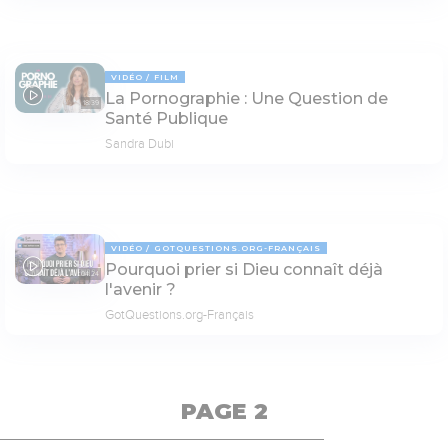
VIDÉO
FILM
La Pornographie : Une Question de
18:39
Santé Publique
Sandra Dubi
VIDÉO
GOTQUESTIONS.ORG-FRANÇAIS
Pourquoi prier si Dieu connaît déjà
04:24
l'avenir ?
GotQuestions.org-Français
PAGE 2