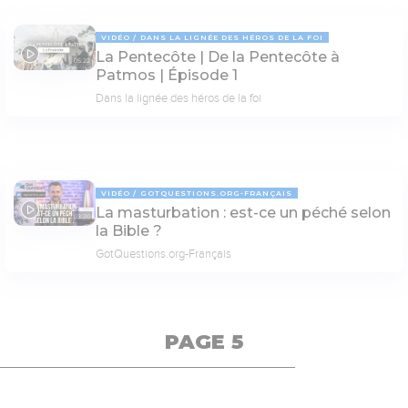
VIDÉO
DANS LA LIGNÉE DES HÉROS DE LA FOI
La Pentecôte | De la Pentecôte à
05:22
Patmos | Épisode 1
Dans la lignée des héros de la foi
VIDÉO
GOTQUESTIONS.ORG-FRANÇAIS
La masturbation : est-ce un péché selon
03:20
la Bible ?
GotQuestions.org-Français
PAGE 5