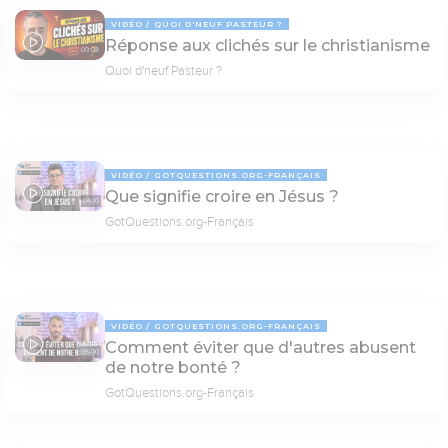
VIDÉO
QUOI D'NEUF PASTEUR ?
Réponse aux clichés sur le christianisme
09:03
Quoi d'neuf Pasteur ?
VIDÉO
GOTQUESTIONS.ORG-FRANÇAIS
Que signifie croire en Jésus ?
04:10
GotQuestions.org-Français
VIDÉO
GOTQUESTIONS.ORG-FRANÇAIS
Comment éviter que d'autres abusent
05:00
de notre bonté ?
GotQuestions.org-Français