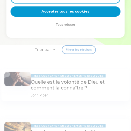
deviennent vos tremplins. Que vous guidiez un ministère, une
équipe, un groupe ou une famille, leur expérience est faite
Accepter tous les cookies
pour vous.
Tout refuser
Je découvre l’événement
Trier par
Filtrer les résultats
MESSAGE TEXTE
ENSEIGNEMENTS BIBLIQUES
Quelle est la volonté de Dieu et
comment la connaître ?
John Piper
MESSAGE TEXTE
ENSEIGNEMENTS BIBLIQUES