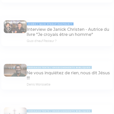
VIDÉO
QUOI D'NEUF PASTEUR ?
Interview de Janick Christen - Autrice du
52:16
livre "Je croyais être un homme"
Quoi d'neuf Pasteur ?
MESSAGE TEXTE
ENSEIGNEMENTS BIBLIQUES
Ne vous inquiétez de rien, nous dit Jésus
!!!
Denis Morissette
MESSAGE TEXTE
ENSEIGNEMENTS BIBLIQUES