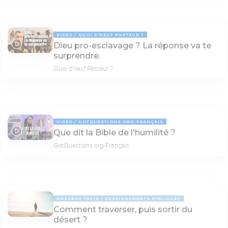
VIDÉO
QUOI D'NEUF PASTEUR ?
Dieu pro-esclavage ? La réponse va te
30:13
surprendre.
Quoi d'neuf Pasteur ?
VIDÉO
GOTQUESTIONS.ORG-FRANÇAIS
Que dit la Bible de l'humilité ?
03:10
GotQuestions.org-Français
MESSAGE TEXTE
ENSEIGNEMENTS BIBLIQUES
Comment traverser, puis sortir du
désert ?