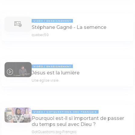
VIDÉO
ENSEIGNEMENT
Stéphane Gagné - La semence
quebec59
VIDÉO
ENSEIGNEMENT
Jésus est la lumière
45:07
Une église vraie
VIDÉO
GOTQUESTIONS.ORG-FRANÇAIS
Pourquoi est-il si important de passer
03:22
du temps seul avec Dieu ?
GotQuestions.org-Français