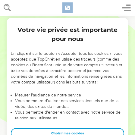
Votre vie privée est importante
pour nous
NE MANQUEZ PAS L’ÉVÉNEMENT
En cliquant sur le bouton « Accepter tous les cookies », vous
acceptez que TopChrétien utilise des traceurs (comme des
DE L’ANNÉE !
cookies ou l'identifiant unique de votre compte utilisateur) et
ET SI LEURS ERREURS POUVAIENT VOUS ÉVITER LES
traite vos données à caractère personnel (comme vos
VOTRES ?
données de navigation et les informations renseignées dans
votre compte utilisateur) dans les buts suivants :
On admire souvent les leaders pour leurs réussites, leur impact,
leur foi ou leur vision. Mais on voit moins les doutes, les erreurs
Mesurer l'audience de notre service
Vous permettre d'utiliser des services tiers tels que de la
et les saisons difficiles qu'ils ont traversés, alors même que ce
vidéo, des cartes du monde…
sont elles qui les ont façonnés.
Vous permettre d'entrer en contact avec notre service de
relation aux utilisateurs.
Dans cette conférence, leaders, entrepreneurs, et responsables
reviennent sur les erreurs marquantes de leur parcours et les
clés pour avancer avec plus de sagesse afin que leurs erreurs
Choisir mes cookies