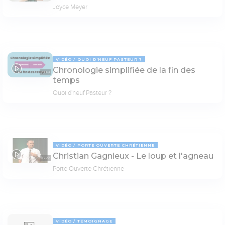
Joyce Meyer
VIDÉO
QUOI D'NEUF PASTEUR ?
Chronologie simplifiée de la fin des
20:49
temps
Quoi d'neuf Pasteur ?
VIDÉO
PORTE OUVERTE CHRÉTIENNE
Christian Gagnieux - Le loup et l'agneau
35:22
Porte Ouverte Chrétienne
VIDÉO
TÉMOIGNAGE