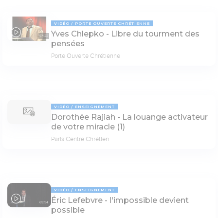
VIDÉO
PORTE OUVERTE CHRÉTIENNE
Yves Chlepko - Libre du tourment des
57:22
pensées
Porte Ouverte Chrétienne
VIDÉO
ENSEIGNEMENT
Dorothée Rajiah - La louange activateur
de votre miracle (1)
Paris Centre Chrétien
VIDÉO
ENSEIGNEMENT
Éric Lefebvre - l'impossible devient
69:54
possible