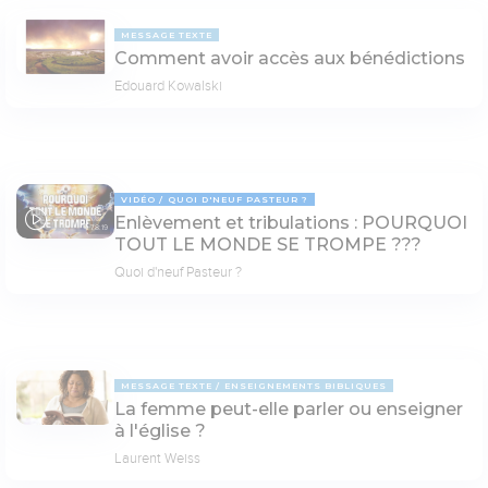
MESSAGE TEXTE
Comment avoir accès aux bénédictions
Edouard Kowalski
VIDÉO
QUOI D'NEUF PASTEUR ?
Enlèvement et tribulations : POURQUOI
78:19
TOUT LE MONDE SE TROMPE ???
Quoi d'neuf Pasteur ?
MESSAGE TEXTE
ENSEIGNEMENTS BIBLIQUES
La femme peut-elle parler ou enseigner
à l'église ?
Laurent Weiss