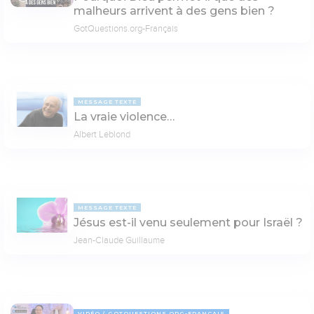
03:33
malheurs arrivent à des gens bien ?
GotQuestions.org-Français
MESSAGE TEXTE
La vraie violence…
Albert Leblond
MESSAGE TEXTE
Jésus est-il venu seulement pour Israël ?
Jean-Claude Guillaume
VIDÉO
GOTQUESTIONS.ORG-FRANÇAIS