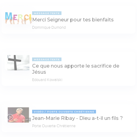
MESSAGE TEXTE
Merci Seigneur pour tes bienfaits
Dominique Dumond
MESSAGE TEXTE
Ce que nous apporte le sacrifice de
Jésus
Edouard Kowalski
VIDÉO
PORTE OUVERTE CHRÉTIENNE
Jean-Marie Ribay - Dieu a-t-il un fils ?
53:17
Porte Ouverte Chrétienne