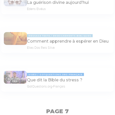
La guérison divine aujourd'hui
Edens Elvéus
MESSAGE TEXTE
ENSEIGNEMENTS BIBLIQUES
Comment apprendre à espérer en Dieu
Elias Dos Reis Silva
VIDÉO
GOTQUESTIONS.ORG-FRANÇAIS
Que dit la Bible du stress ?
08:37
GotQuestions.org-Français
PAGE 7