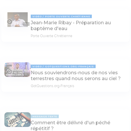
VIDÉO
PORTE OUVERTE CHRÉTIENNE
Jean-Marie Ribay - Préparation au
69:02
baptême d'eau
Porte Ouverte Chrétienne
VIDÉO
GOTQUESTIONS.ORG-FRANÇAIS
Nous souviendrons-nous de nos vies
02:31
terrestres quand nous serons au ciel ?
GotQuestions.org-Français
MESSAGE TEXTE
Comment être délivré d'un péché
répétitif ?