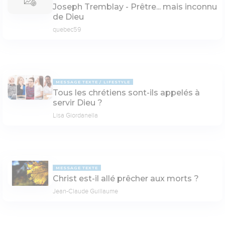
Joseph Tremblay - Prêtre... mais inconnu
de Dieu
quebec59
MESSAGE TEXTE
LIFESTYLE
Tous les chrétiens sont-ils appelés à
servir Dieu ?
Lisa Giordanella
MESSAGE TEXTE
Christ est-il allé prêcher aux morts ?
Jean-Claude Guillaume