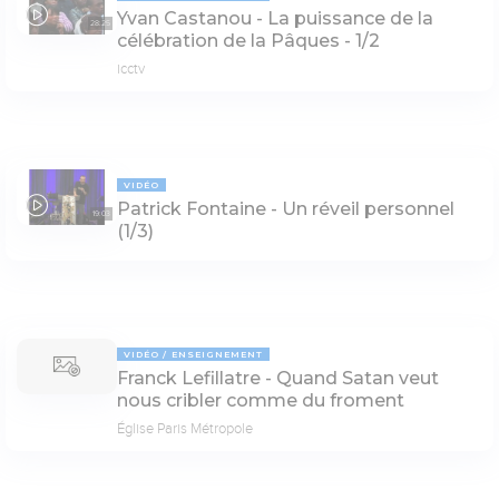
Yvan Castanou - La puissance de la
28:25
célébration de la Pâques - 1/2
icctv
VIDÉO
Patrick Fontaine - Un réveil personnel
19:03
(1/3)
VIDÉO
ENSEIGNEMENT
Franck Lefillatre - Quand Satan veut
nous cribler comme du froment
Église Paris Métropole