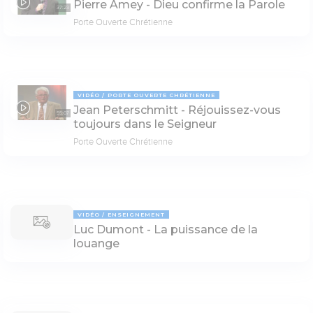
Pierre Amey - Dieu confirme la Parole
37:23
Porte Ouverte Chrétienne
VIDÉO
PORTE OUVERTE CHRÉTIENNE
Jean Peterschmitt - Réjouissez-vous
55:07
toujours dans le Seigneur
Porte Ouverte Chrétienne
VIDÉO
ENSEIGNEMENT
Luc Dumont - La puissance de la
louange