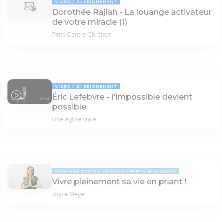
VIDÉO
ENSEIGNEMENT
Dorothée Rajiah - La louange activateur
de votre miracle (1)
Paris Centre Chrétien
VIDÉO
ENSEIGNEMENT
Éric Lefebvre - l'impossible devient
69:54
possible
Une église vraie
MESSAGE TEXTE
ENSEIGNEMENTS BIBLIQUES
Vivre pleinement sa vie en priant !
Joyce Meyer