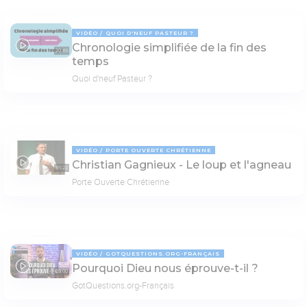
VIDÉO
QUOI D'NEUF PASTEUR ?
Chronologie simplifiée de la fin des
20:49
temps
Quoi d'neuf Pasteur ?
VIDÉO
PORTE OUVERTE CHRÉTIENNE
Christian Gagnieux - Le loup et l'agneau
35:22
Porte Ouverte Chrétienne
VIDÉO
GOTQUESTIONS.ORG-FRANÇAIS
Pourquoi Dieu nous éprouve-t-il ?
05:00
GotQuestions.org-Français