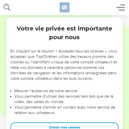
Votre vie privée est importante
pour nous
NE MANQUEZ PAS L’ÉVÉNEMENT
En cliquant sur le bouton « Accepter tous les cookies », vous
acceptez que TopChrétien utilise des traceurs (comme des
DE L’ANNÉE !
cookies ou l'identifiant unique de votre compte utilisateur) et
ET SI LEURS ERREURS POUVAIENT VOUS ÉVITER LES
traite vos données à caractère personnel (comme vos
VOTRES ?
données de navigation et les informations renseignées dans
votre compte utilisateur) dans les buts suivants :
On admire souvent les leaders pour leurs réussites, leur impact,
leur foi ou leur vision. Mais on voit moins les doutes, les erreurs
Mesurer l'audience de notre service
Vous permettre d'utiliser des services tiers tels que de la
et les saisons difficiles qu'ils ont traversés, alors même que ce
vidéo, des cartes du monde…
sont elles qui les ont façonnés.
Vous permettre d'entrer en contact avec notre service de
relation aux utilisateurs.
Dans cette conférence, leaders, entrepreneurs, et responsables
reviennent sur les erreurs marquantes de leur parcours et les
clés pour avancer avec plus de sagesse afin que leurs erreurs
Choisir mes cookies