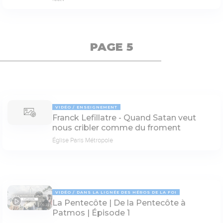
PAGE 5
VIDÉO
ENSEIGNEMENT
Franck Lefillatre - Quand Satan veut
nous cribler comme du froment
Église Paris Métropole
VIDÉO
DANS LA LIGNÉE DES HÉROS DE LA FOI
La Pentecôte | De la Pentecôte à
05:22
Patmos | Épisode 1