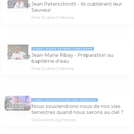
Jean Peterschmitt - Ils oublièrent leur
58:27
Sauveur
Porte Ouverte Chrétienne
VIDÉO
PORTE OUVERTE CHRÉTIENNE
Jean-Marie Ribay - Préparation au
69:02
baptême d'eau
Porte Ouverte Chrétienne
VIDÉO
GOTQUESTIONS.ORG-FRANÇAIS
Nous souviendrons-nous de nos vies
02:31
terrestres quand nous serons au ciel ?
GotQuestions.org-Français