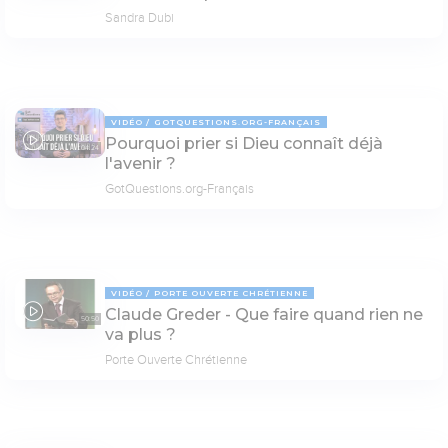
Sandra Dubi
VIDÉO
GOTQUESTIONS.ORG-FRANÇAIS
Pourquoi prier si Dieu connaît déjà
04:24
l'avenir ?
GotQuestions.org-Français
VIDÉO
PORTE OUVERTE CHRÉTIENNE
Claude Greder - Que faire quand rien ne
50:50
va plus ?
Porte Ouverte Chrétienne