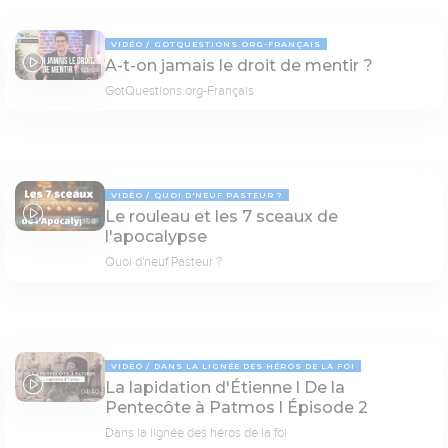
VIDÉO
GOTQUESTIONS.ORG-FRANÇAIS
A-t-on jamais le droit de mentir ?
03:08
GotQuestions.org-Français
VIDÉO
QUOI D'NEUF PASTEUR ?
Le rouleau et les 7 sceaux de
17:03
l'apocalypse
Quoi d'neuf Pasteur ?
VIDÉO
DANS LA LIGNÉE DES HÉROS DE LA FOI
La lapidation d'Étienne l De la
04:40
Pentecôte à Patmos l Épisode 2
Dans la lignée des héros de la foi