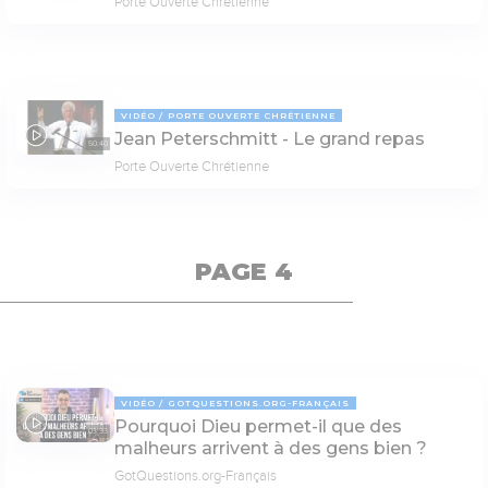
Porte Ouverte Chrétienne
VIDÉO
PORTE OUVERTE CHRÉTIENNE
Jean Peterschmitt - Le grand repas
50:40
Porte Ouverte Chrétienne
PAGE 4
VIDÉO
GOTQUESTIONS.ORG-FRANÇAIS
Pourquoi Dieu permet-il que des
03:33
malheurs arrivent à des gens bien ?
GotQuestions.org-Français