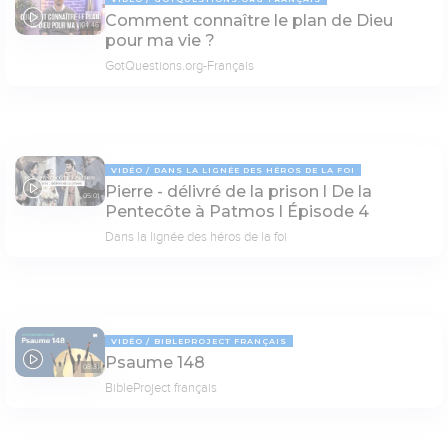
Comment connaître le plan de Dieu
04:46
pour ma vie ?
GotQuestions.org-Français
VIDÉO
DANS LA LIGNÉE DES HÉROS DE LA FOI
Pierre - délivré de la prison l De la
05:01
Pentecôte à Patmos l Épisode 4
Dans la lignée des héros de la foi
VIDÉO
BIBLEPROJECT FRANÇAIS
Psaume 148
08:31
BibleProject français