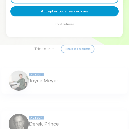
deviennent vos tremplins. Que vous guidiez un ministère, une
équipe, un groupe ou une famille, leur expérience est faite
Accepter tous les cookies
pour vous.
Tout refuser
Je découvre l’événement
Trier par
Filtrer les résultats
AUTEUR
Joyce Meyer
AUTEUR
Derek Prince