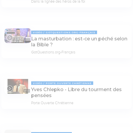
Dans la lignée des héros de la foi
VIDÉO
GOTQUESTIONS.ORG-FRANÇAIS
La masturbation : est-ce un péché selon
03:20
la Bible ?
GotQuestions.org-Français
VIDÉO
PORTE OUVERTE CHRÉTIENNE
Yves Chlepko - Libre du tourment des
57:22
pensées
Porte Ouverte Chrétienne