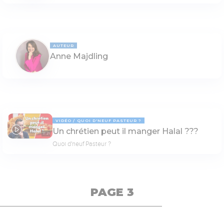
AUTEUR
Anne Majdling
VIDÉO
QUOI D'NEUF PASTEUR ?
Un chrétien peut il manger Halal ???
17:21
Quoi d'neuf Pasteur ?
PAGE 3