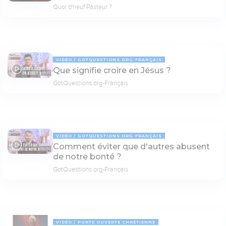
Quoi d'neuf Pasteur ?
VIDÉO
GOTQUESTIONS.ORG-FRANÇAIS
Que signifie croire en Jésus ?
04:10
GotQuestions.org-Français
VIDÉO
GOTQUESTIONS.ORG-FRANÇAIS
Comment éviter que d'autres abusent
05:00
de notre bonté ?
GotQuestions.org-Français
VIDÉO
PORTE OUVERTE CHRÉTIENNE