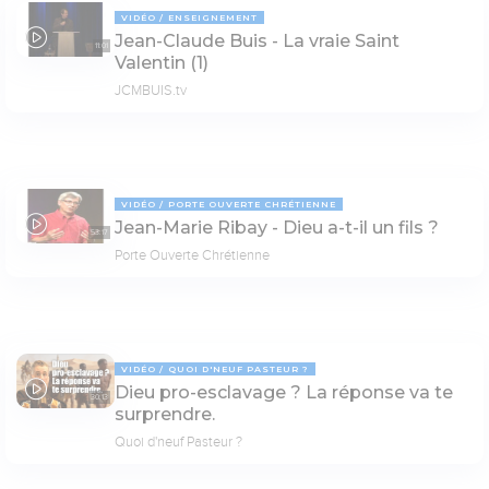
VIDÉO
ENSEIGNEMENT
Jean-Claude Buis - La vraie Saint
11:01
Valentin (1)
JCMBUIS.tv
VIDÉO
PORTE OUVERTE CHRÉTIENNE
Jean-Marie Ribay - Dieu a-t-il un fils ?
53:17
Porte Ouverte Chrétienne
VIDÉO
QUOI D'NEUF PASTEUR ?
Dieu pro-esclavage ? La réponse va te
30:13
surprendre.
Quoi d'neuf Pasteur ?