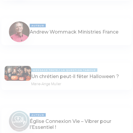
AUTEUR
Andrew Wommack Ministries France
MESSAGE TEXTE
LA QUESTION TABOUE
Un chrétien peut-il fêter Halloween ?
Marie-Ange Muller
AUTEUR
Église Connexion Vie – Vibrer pour
l’Essentiel !