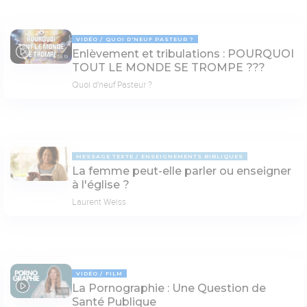
VIDÉO
QUOI D'NEUF PASTEUR ?
Enlèvement et tribulations : POURQUOI
78:19
TOUT LE MONDE SE TROMPE ???
Quoi d'neuf Pasteur ?
MESSAGE TEXTE
ENSEIGNEMENTS BIBLIQUES
La femme peut-elle parler ou enseigner
à l'église ?
Laurent Weiss
VIDÉO
FILM
La Pornographie : Une Question de
18:39
Santé Publique