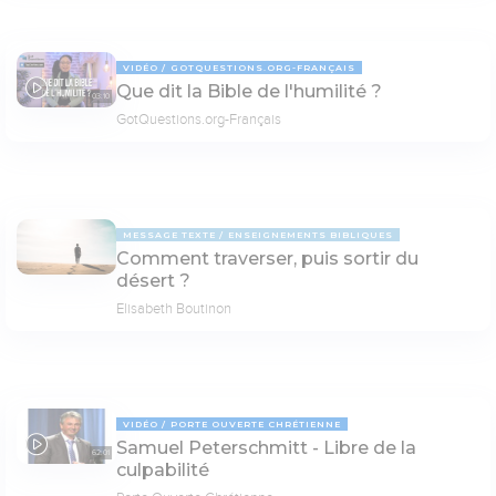
VIDÉO
GOTQUESTIONS.ORG-FRANÇAIS
Que dit la Bible de l'humilité ?
03:10
GotQuestions.org-Français
MESSAGE TEXTE
ENSEIGNEMENTS BIBLIQUES
Comment traverser, puis sortir du
désert ?
Elisabeth Boutinon
VIDÉO
PORTE OUVERTE CHRÉTIENNE
Samuel Peterschmitt - Libre de la
62:01
culpabilité