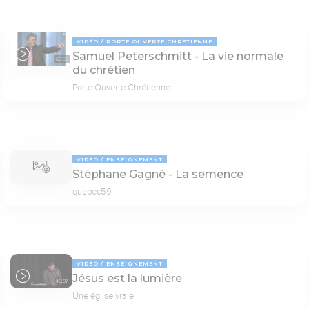
VIDÉO
PORTE OUVERTE CHRÉTIENNE
Samuel Peterschmitt - La vie normale
65:58
du chrétien
Porte Ouverte Chrétienne
VIDÉO
ENSEIGNEMENT
Stéphane Gagné - La semence
quebec59
VIDÉO
ENSEIGNEMENT
Jésus est la lumière
45:07
Une église vraie