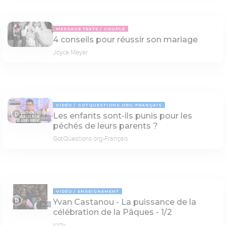
MESSAGE TEXTE
COUPLE
4 conseils pour réussir son mariage
Joyce Meyer
VIDÉO
GOTQUESTIONS.ORG-FRANÇAIS
Les enfants sont-ils punis pour les
03:22
péchés de leurs parents ?
GotQuestions.org-Français
VIDÉO
ENSEIGNEMENT
Yvan Castanou - La puissance de la
28:25
célébration de la Pâques - 1/2
icctv