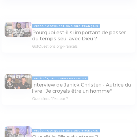
VIDÉO
GOTQUESTIONS.ORG-FRANÇAIS
Pourquoi est-il si important de passer
03:22
du temps seul avec Dieu ?
GotQuestions.org-Français
VIDÉO
QUOI D'NEUF PASTEUR ?
Interview de Janick Christen - Autrice du
52:16
livre "Je croyais être un homme"
Quoi d'neuf Pasteur ?
VIDÉO
GOTQUESTIONS.ORG-FRANÇAIS