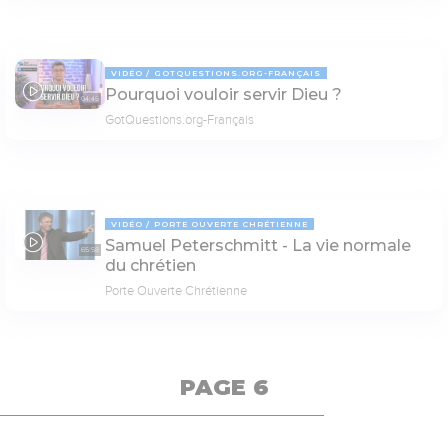
VIDÉO
GOTQUESTIONS.ORG-FRANÇAIS
Pourquoi vouloir servir Dieu ?
04:45
GotQuestions.org-Français
VIDÉO
PORTE OUVERTE CHRÉTIENNE
Samuel Peterschmitt - La vie normale
65:58
du chrétien
Porte Ouverte Chrétienne
PAGE 6