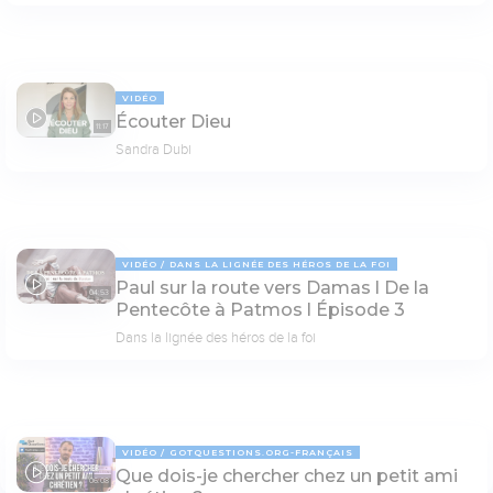
VIDÉO
Écouter Dieu
11:17
Sandra Dubi
VIDÉO
DANS LA LIGNÉE DES HÉROS DE LA FOI
Paul sur la route vers Damas l De la
04:53
Pentecôte à Patmos l Épisode 3
Dans la lignée des héros de la foi
VIDÉO
GOTQUESTIONS.ORG-FRANÇAIS
Que dois-je chercher chez un petit ami
06:08