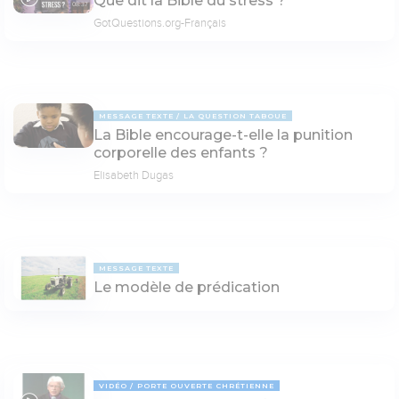
Que dit la Bible du stress ?
08:37
GotQuestions.org-Français
MESSAGE TEXTE
LA QUESTION TABOUE
La Bible encourage-t-elle la punition
corporelle des enfants ?
Elisabeth Dugas
MESSAGE TEXTE
Le modèle de prédication
VIDÉO
PORTE OUVERTE CHRÉTIENNE