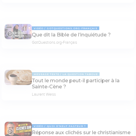
VIDÉO
GOTQUESTIONS.ORG-FRANÇAIS
Que dit la Bible de l’inquiétude ?
02:19
GotQuestions.org-Français
MESSAGE TEXTE
LA QUESTION TABOUE
Tout le monde peut-il participer à la
Sainte-Cène ?
Laurent Weiss
VIDÉO
QUOI D'NEUF PASTEUR ?
Réponse aux clichés sur le christianisme
09:03