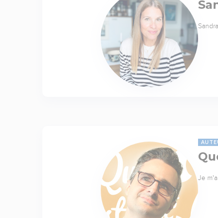
Sa
Sandra
AUTE
Quo
Je m'a