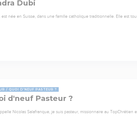
ndra Dubi
 est née en Suisse, dans une famille catholique traditionnelle. Elle est to
UR
QUOI D'NEUF PASTEUR ?
i d'neuf Pasteur ?
ppelle Nicolas Salafranque, je suis pasteur, missionnaire au TopChrétien