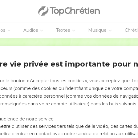
éos
Audios
Textes
Musique
Chrét
re vie privée est importante pour 
NEMENT DE L’ANNÉE !
ÉVITER LES VOTRES ?
sur le bouton « Accepter tous les cookies », vous acceptez que T
traceurs (comme des cookies ou l'identifiant unique de votre compte 
tes, leur impact, leur foi ou leur vision. Mais on voit
s données à caractère personnel (comme vos données de navigatio
fficiles qu'ils ont traversés, alors même que ce sont
 renseignées dans votre compte utilisateur) dans les buts suivants 
audience de notre service
s, et responsables reviennent sur les erreurs
 avancer avec plus de sagesse afin que leurs erreurs
ttre d'utiliser des services tiers tels que de la vidéo, des cartes
un ministère, une équipe, un groupe ou une famille,
ttre d'entrer en contact avec notre service de relation aux utilisat