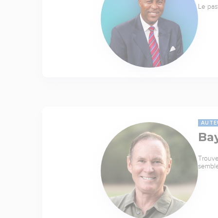
Le pas
AUTE
Ba
Trouve
sembl