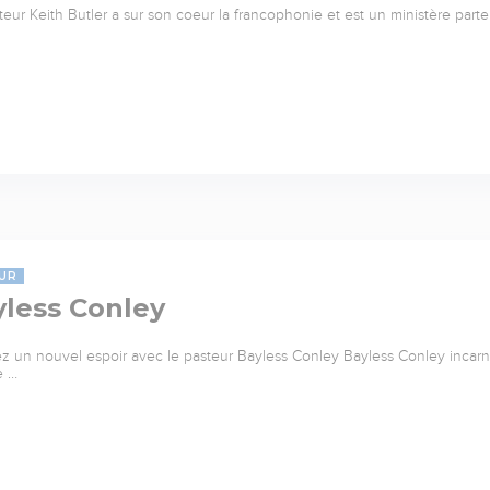
teur Keith Butler a sur son coeur la francophonie et est un ministère parte
UR
yless Conley
z un nouvel espoir avec le pasteur Bayless Conley Bayless Conley incarne 
e …