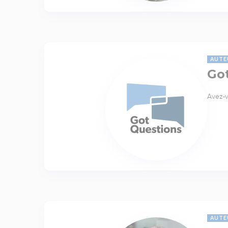
AUTE
Go
Avez-v
AUTE