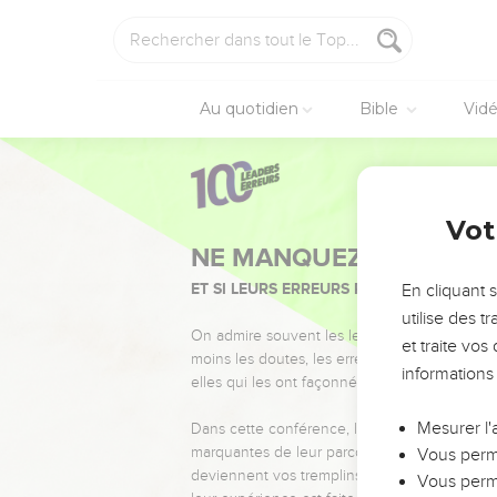
Au quotidien
Bible
Vid
Vot
NE MANQUEZ PAS L’ÉVÉ
ET SI LEURS ERREURS POUVAIENT VOUS 
En cliquant 
utilise des 
On admire souvent les leaders pour leurs réussi
et traite vo
moins les doutes, les erreurs et les saisons di
informations
elles qui les ont façonnés.
Mesurer l'
Dans cette conférence, leaders, entrepreneur
marquantes de leur parcours et les clés pour
Vous perme
deviennent vos tremplins. Que vous guidiez 
Vous perme