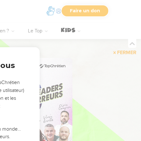
Faire un don
ien ?
Le Top
FERMER
nous
opChrétien
utilisateur)
n et les
:
 du monde…
eurs.