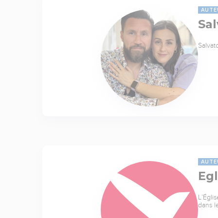
AUTE
Sal
Salvat
AUTE
Egl
L’Égli
dans l