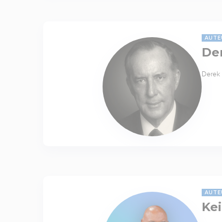
AUTE
De
Derek 
AUTE
Kei