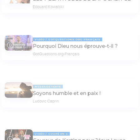
Edouard Kowalski
VIDÉO
GOTQUESTIONS.ORG-FRANÇAIS
Pourquoi Dieu nous éprouve-t-il ?
05:00
GotQuestions.org-Français
MESSAGE TEXTE
Soyons humble et en paix !
Ludovic Caprin
VIDÉO
COUPÉ EN 4