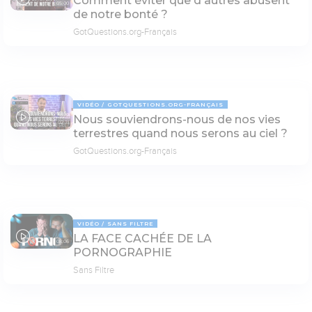
Comment éviter que d'autres abusent
05:00
de notre bonté ?
GotQuestions.org-Français
VIDÉO
GOTQUESTIONS.ORG-FRANÇAIS
Nous souviendrons-nous de nos vies
02:31
terrestres quand nous serons au ciel ?
GotQuestions.org-Français
VIDÉO
SANS FILTRE
LA FACE CACHÉE DE LA
08:06
PORNOGRAPHIE
Sans Filtre