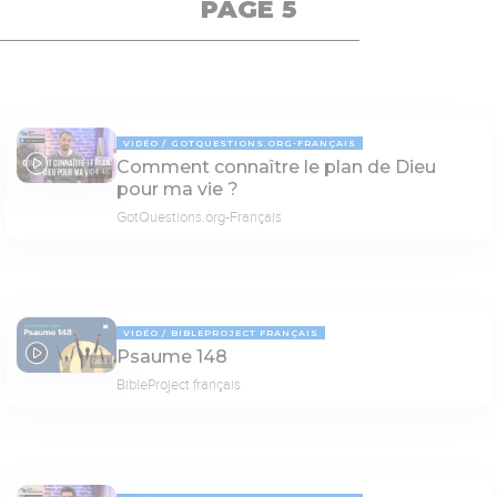
PAGE 5
VIDÉO
GOTQUESTIONS.ORG-FRANÇAIS
Comment connaître le plan de Dieu
04:46
pour ma vie ?
GotQuestions.org-Français
VIDÉO
BIBLEPROJECT FRANÇAIS
Psaume 148
08:31
BibleProject français