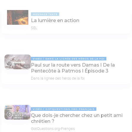
MESSAGE TEXTE
La lumière en action
SEL
VIDÉO
DANS LA LIGNÉE DES HÉROS DE LA FOI
Paul sur la route vers Damas l De la
04:53
Pentecôte à Patmos l Épisode 3
Dans la lignée des héros de la foi
VIDÉO
GOTQUESTIONS.ORG-FRANÇAIS
Que dois-je chercher chez un petit ami
06:08
chrétien ?
GotQuestions.org-Français