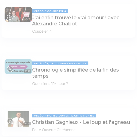
VIDÉO
COUPÉ EN 4
J'ai enfin trouvé le vrai amour ! avec
26:14
Alexandre Chabot
Coupé en 4
VIDÉO
QUOI D'NEUF PASTEUR ?
Chronologie simplifiée de la fin des
20:49
temps
Quoi d'neuf Pasteur ?
VIDÉO
PORTE OUVERTE CHRÉTIENNE
Christian Gagnieux - Le loup et l'agneau
35:22
Porte Ouverte Chrétienne