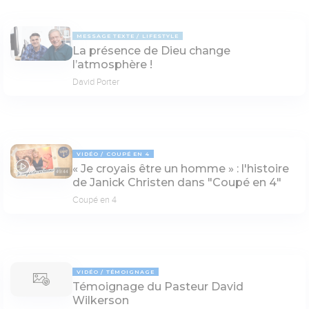
MESSAGE TEXTE
LIFESTYLE
La présence de Dieu change
l’atmosphère !
David Porter
VIDÉO
COUPÉ EN 4
« Je croyais être un homme » : l'histoire
49:44
de Janick Christen dans "Coupé en 4"
Coupé en 4
VIDÉO
TÉMOIGNAGE
Témoignage du Pasteur David
Wilkerson