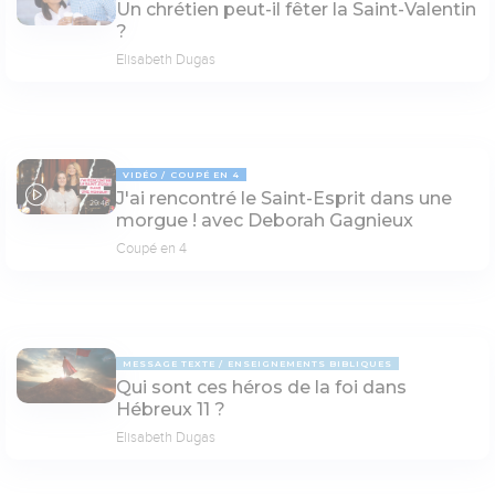
Un chrétien peut-il fêter la Saint-Valentin
?
Elisabeth Dugas
VIDÉO
COUPÉ EN 4
J'ai rencontré le Saint-Esprit dans une
29:46
morgue ! avec Deborah Gagnieux
Coupé en 4
MESSAGE TEXTE
ENSEIGNEMENTS BIBLIQUES
Qui sont ces héros de la foi dans
Hébreux 11 ?
Elisabeth Dugas