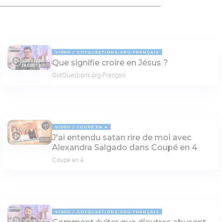
VIDÉO
GOTQUESTIONS.ORG-FRANÇAIS
Que signifie croire en Jésus ?
04:10
GotQuestions.org-Français
VIDÉO
COUPÉ EN 4
J'ai entendu satan rire de moi avec
33:54
Alexandra Salgado dans Coupé en 4
Coupé en 4
VIDÉO
GOTQUESTIONS.ORG-FRANÇAIS