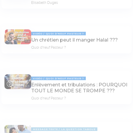
Elisabeth Dugas
VIDÉO
QUOI D'NEUF PASTEUR ?
Un chrétien peut il manger Halal ???
17:21
Quoi d'neuf Pasteur ?
VIDÉO
QUOI D'NEUF PASTEUR ?
Enlèvement et tribulations : POURQUOI
78:19
TOUT LE MONDE SE TROMPE ???
Quoi d'neuf Pasteur ?
MESSAGE TEXTE
LA QUESTION TABOUE