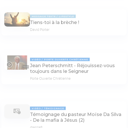
MESSAGE TEXTE
LIFESTYLE
Tiens-toi à la brèche !
David Porter
VIDÉO
PORTE OUVERTE CHRÉTIENNE
Jean Peterschmitt - Réjouissez-vous
55:07
toujours dans le Seigneur
Porte Ouverte Chrétienne
VIDÉO
TÉMOIGNAGE
Témoignage du pasteur Moïse Da Silva
- De la mafia à Jésus (2)
dianzafr