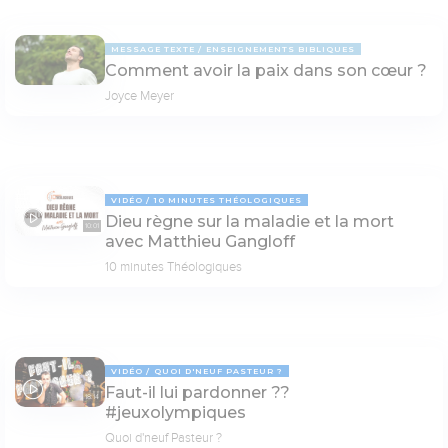
MESSAGE TEXTE
ENSEIGNEMENTS BIBLIQUES
Comment avoir la paix dans son cœur ?
Joyce Meyer
VIDÉO
10 MINUTES THÉOLOGIQUES
Dieu règne sur la maladie et la mort
10:01
avec Matthieu Gangloff
10 minutes Théologiques
VIDÉO
QUOI D'NEUF PASTEUR ?
Faut-il lui pardonner ??
18:14
#jeuxolympiques
Quoi d'neuf Pasteur ?