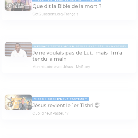
Que dit la Bible de la mort ?
02:53
GotQuestions.org-Français
MESSAGE TEXTE
MON HISTOIRE AVEC JÉSUS - MYSTORY
Je ne voulais pas de Lui… mais Il m’a
tendu la main
Mon histoire avec Jésus - MyStory
VIDÉO
QUOI D'NEUF PASTEUR ?
Jésus revient le 1er Tishri 😇
14:21
Quoi d'neuf Pasteur ?