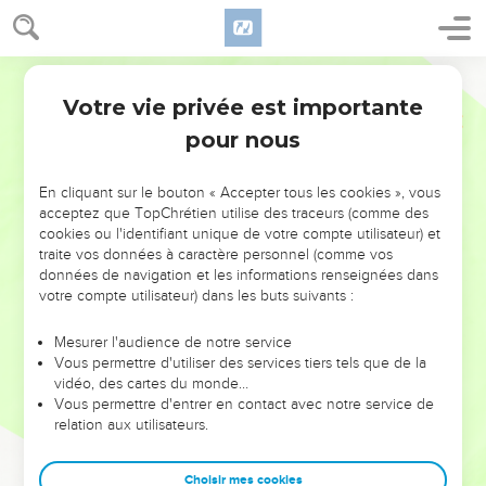
Votre vie privée est importante
pour nous
NE MANQUEZ PAS L’ÉVÉNEMENT
En cliquant sur le bouton « Accepter tous les cookies », vous
acceptez que TopChrétien utilise des traceurs (comme des
DE L’ANNÉE !
cookies ou l'identifiant unique de votre compte utilisateur) et
ET SI LEURS ERREURS POUVAIENT VOUS ÉVITER LES
traite vos données à caractère personnel (comme vos
VOTRES ?
données de navigation et les informations renseignées dans
votre compte utilisateur) dans les buts suivants :
On admire souvent les leaders pour leurs réussites, leur impact,
leur foi ou leur vision. Mais on voit moins les doutes, les erreurs
Mesurer l'audience de notre service
Vous permettre d'utiliser des services tiers tels que de la
et les saisons difficiles qu'ils ont traversés, alors même que ce
vidéo, des cartes du monde…
sont elles qui les ont façonnés.
Vous permettre d'entrer en contact avec notre service de
relation aux utilisateurs.
Dans cette conférence, leaders, entrepreneurs, et responsables
reviennent sur les erreurs marquantes de leur parcours et les
clés pour avancer avec plus de sagesse afin que leurs erreurs
Choisir mes cookies