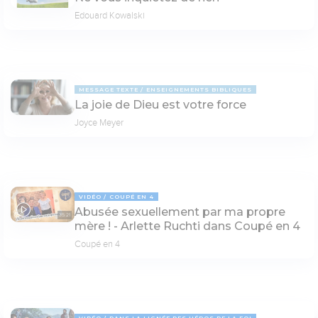
Edouard Kowalski
MESSAGE TEXTE
ENSEIGNEMENTS BIBLIQUES
La joie de Dieu est votre force
Joyce Meyer
VIDÉO
COUPÉ EN 4
Abusée sexuellement par ma propre
35:21
mère ! - Arlette Ruchti dans Coupé en 4
Coupé en 4
VIDÉO
DANS LA LIGNÉE DES HÉROS DE LA FOI