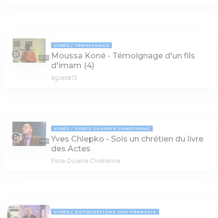
VIDÉO
TÉMOIGNAGE
Moussa Koné - Témoignage d'un fils
02:07
d'imam (4)
agueda13
VIDÉO
PORTE OUVERTE CHRÉTIENNE
Yves Chlepko - Sois un chrétien du livre
53:01
des Actes
Porte Ouverte Chrétienne
VIDÉO
GOTQUESTIONS.ORG-FRANÇAIS