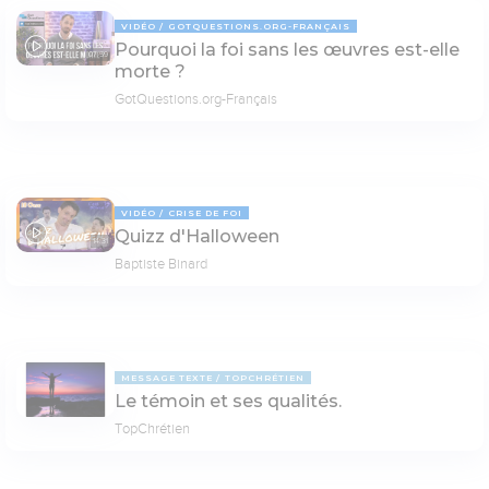
VIDÉO
GOTQUESTIONS.ORG-FRANÇAIS
Pourquoi la foi sans les œuvres est-elle
07:59
morte ?
GotQuestions.org-Français
VIDÉO
CRISE DE FOI
Quizz d'Halloween
14:31
Baptiste Binard
MESSAGE TEXTE
TOPCHRÉTIEN
Le témoin et ses qualités.
TopChrétien