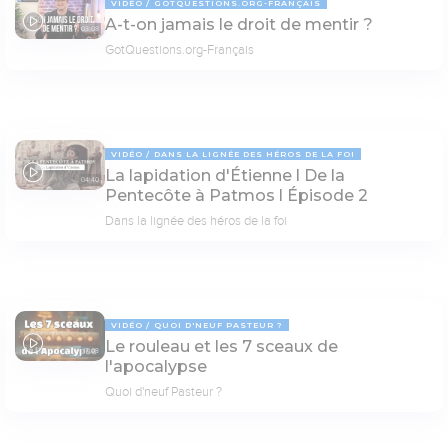
VIDÉO
GOTQUESTIONS.ORG-FRANÇAIS
A-t-on jamais le droit de mentir ?
03:08
GotQuestions.org-Français
VIDÉO
DANS LA LIGNÉE DES HÉROS DE LA FOI
La lapidation d'Étienne l De la
04:40
Pentecôte à Patmos l Épisode 2
Dans la lignée des héros de la foi
VIDÉO
QUOI D'NEUF PASTEUR ?
Le rouleau et les 7 sceaux de
17:03
l'apocalypse
Quoi d'neuf Pasteur ?