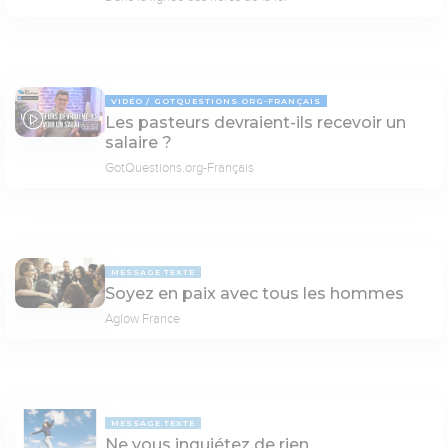
VIDÉO
GOTQUESTIONS.ORG-FRANÇAIS
Les pasteurs devraient-ils recevoir un
03:57
salaire ?
GotQuestions.org-Français
MESSAGE TEXTE
Soyez en paix avec tous les hommes
Aglow France
MESSAGE TEXTE
Ne vous inquiétez de rien