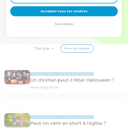
deviennent vos tremplins. Que vous guidiez un ministère, une
équipe, un groupe ou une famille, leur expérience est faite
Accepter tous les cookies
pour vous.
Tout refuser
Je découvre l’événement
Trier par
Filtrer les résultats
MESSAGE TEXTE
LA QUESTION TABOUE
Un chrétien peut-il fêter Halloween ?
Marie-Ange Muller
MESSAGE TEXTE
LA QUESTION TABOUE
Peut-on venir en short à l’église ?