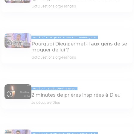
04:01
GotQuestions.org-Français
VIDÉO
GOTQUESTIONS.ORG-FRANÇAIS
Pourquoi Dieu permet-il aux gens de se
02:55
moquer de lui ?
GotQuestions.org-Français
VIDÉO
JE DÉCOUVRE DIEU
2 minutes de prières inspirées à Dieu
02:20
Je découvre Dieu
VIDÉO
GOTQUESTIONS.ORG-FRANÇAIS