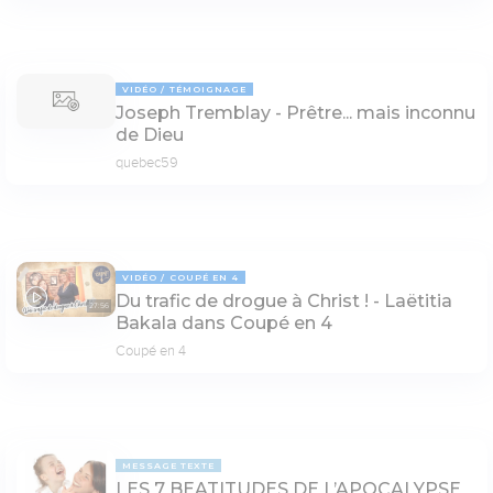
VIDÉO
TÉMOIGNAGE
Joseph Tremblay - Prêtre... mais inconnu
de Dieu
quebec59
VIDÉO
COUPÉ EN 4
Du trafic de drogue à Christ ! - Laëtitia
27:56
Bakala dans Coupé en 4
Coupé en 4
MESSAGE TEXTE
LES 7 BEATITUDES DE L’APOCALYPSE