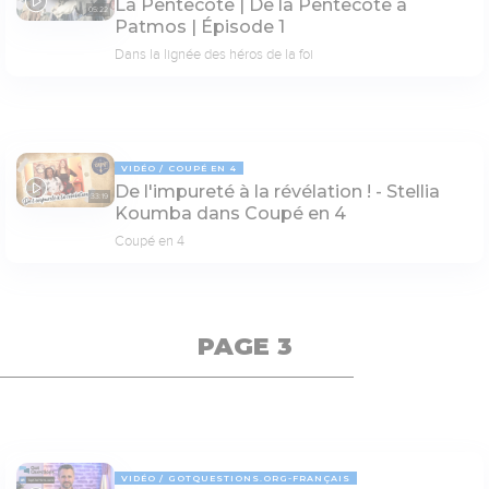
La Pentecôte | De la Pentecôte à
05:22
Patmos | Épisode 1
Dans la lignée des héros de la foi
VIDÉO
COUPÉ EN 4
De l'impureté à la révélation ! - Stellia
33:19
Koumba dans Coupé en 4
Coupé en 4
PAGE 3
VIDÉO
GOTQUESTIONS.ORG-FRANÇAIS