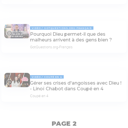
VIDÉO
GOTQUESTIONS.ORG-FRANÇAIS
Pourquoi Dieu permet-il que des
03:33
malheurs arrivent à des gens bien ?
GotQuestions.org-Français
VIDÉO
COUPÉ EN 4
Gérer ses crises d'angoisses avec Dieu !
14:16
- Linoï Chabot dans Coupé en 4
Coupé en 4
PAGE 2