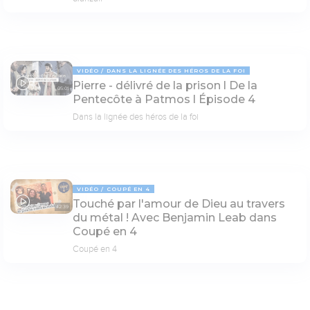
VIDÉO
DANS LA LIGNÉE DES HÉROS DE LA FOI
Pierre - délivré de la prison l De la
05:01
Pentecôte à Patmos l Épisode 4
Dans la lignée des héros de la foi
VIDÉO
COUPÉ EN 4
Touché par l'amour de Dieu au travers
42:39
du métal ! Avec Benjamin Leab dans
Coupé en 4
Coupé en 4