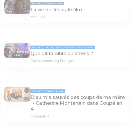
VIDÉO
ÉMISSIONS
La vie de Jésus, le film
176:23
manukork
VIDÉO
GOTQUESTIONS.ORG-FRANÇAIS
Que dit la Bible du stress ?
08:37
GotQuestions.org-Français
VIDÉO
COUPÉ EN 4
Dieu m'a sauvée des coups de ma mère
37:16
! - Catherine Monterrain dans Coupé en
4
Coupé en 4