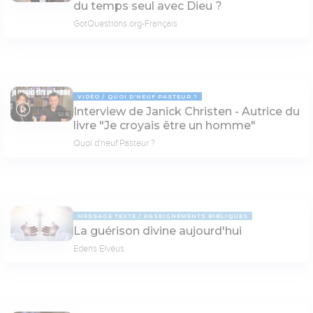
du temps seul avec Dieu ?
GotQuestions.org-Français
VIDÉO
QUOI D'NEUF PASTEUR ?
Interview de Janick Christen - Autrice du
52:16
livre "Je croyais être un homme"
Quoi d'neuf Pasteur ?
MESSAGE TEXTE
ENSEIGNEMENTS BIBLIQUES
La guérison divine aujourd'hui
Edens Elvéus