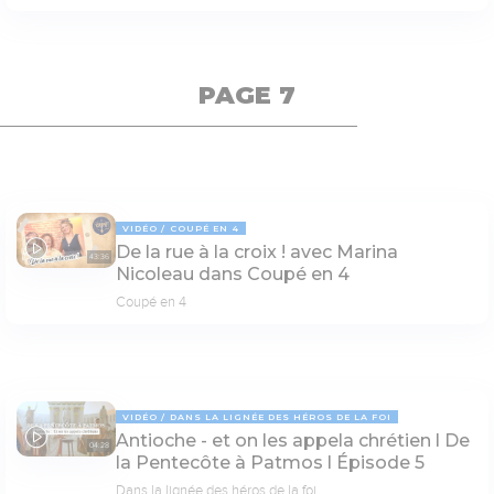
PAGE 7
VIDÉO
COUPÉ EN 4
De la rue à la croix ! avec Marina
43:36
Nicoleau dans Coupé en 4
Coupé en 4
VIDÉO
DANS LA LIGNÉE DES HÉROS DE LA FOI
Antioche - et on les appela chrétien l De
04:28
la Pentecôte à Patmos l Épisode 5
Dans la lignée des héros de la foi