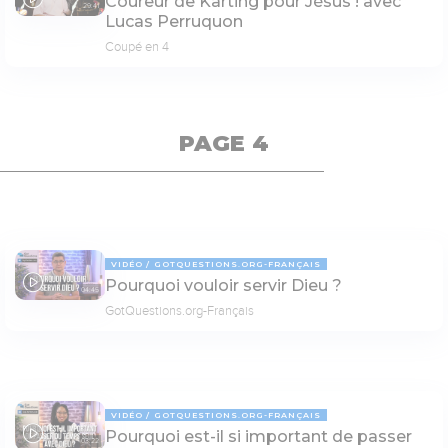
Coureur de Karting pour Jésus ! avec
29:41
Lucas Perruquon
Coupé en 4
PAGE 4
VIDÉO
GOTQUESTIONS.ORG-FRANÇAIS
Pourquoi vouloir servir Dieu ?
04:45
GotQuestions.org-Français
VIDÉO
GOTQUESTIONS.ORG-FRANÇAIS
Pourquoi est-il si important de passer
03:22