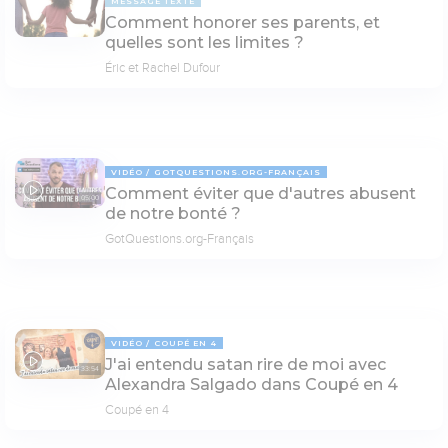
MESSAGE TEXTE
Comment honorer ses parents, et
quelles sont les limites ?
Éric et Rachel Dufour
VIDÉO
GOTQUESTIONS.ORG-FRANÇAIS
Comment éviter que d'autres abusent
05:00
de notre bonté ?
GotQuestions.org-Français
VIDÉO
COUPÉ EN 4
J'ai entendu satan rire de moi avec
33:54
Alexandra Salgado dans Coupé en 4
Coupé en 4