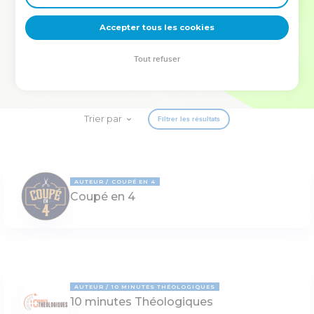
deviennent vos tremplins. Que vous guidiez un ministère, une
équipe, un groupe ou une famille, leur expérience est faite
Accepter tous les cookies
pour vous.
Tout refuser
Je découvre l’événement
Trier par
Filtrer les résultats
AUTEUR
COUPÉ EN 4
Coupé en 4
AUTEUR
10 MINUTES THÉOLOGIQUES
10 minutes Théologiques