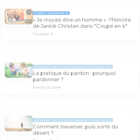
VIDÉO
COUPÉ EN 4
« Je croyais être un homme » : l'histoire
49:44
de Janick Christen dans "Coupé en 4"
Coupé en 4
MESSAGE TEXTE
ENSEIGNEMENTS BIBLIQUES
La pratique du pardon : pourquoi
pardonner ?
Famille je t'aime
MESSAGE TEXTE
ENSEIGNEMENTS BIBLIQUES
Comment traverser, puis sortir du
désert ?