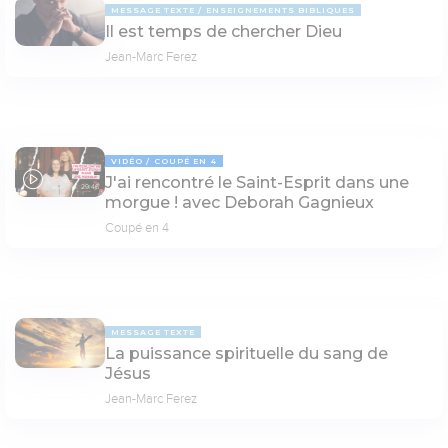
MESSAGE TEXTE
ENSEIGNEMENTS BIBLIQUES
Il est temps de chercher Dieu
Jean-Marc Ferez
VIDÉO
COUPÉ EN 4
J'ai rencontré le Saint-Esprit dans une
29:46
morgue ! avec Deborah Gagnieux
Coupé en 4
MESSAGE TEXTE
La puissance spirituelle du sang de
Jésus
Jean-Marc Ferez