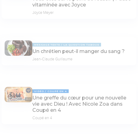
vitaminée avec Joyce
Joyce Meyer
MESSAGE TEXTE
LA QUESTION TABOUE
Un chrétien peut-il manger du sang ?
Jean-Claude Guillaume
VIDÉO
COUPÉ EN 4
Une greffe du cœur pour une nouvelle
29:01
vie avec Dieu ! Avec Nicole Zoa dans
Coupé en 4
Coupé en 4