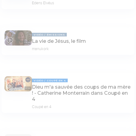
Edens Elvéus
VIDÉO
ÉMISSIONS
La vie de Jésus, le film
176:23
manukork
VIDÉO
COUPÉ EN 4
Dieu m'a sauvée des coups de ma mère
37:16
! - Catherine Monterrain dans Coupé en
4
Coupé en 4