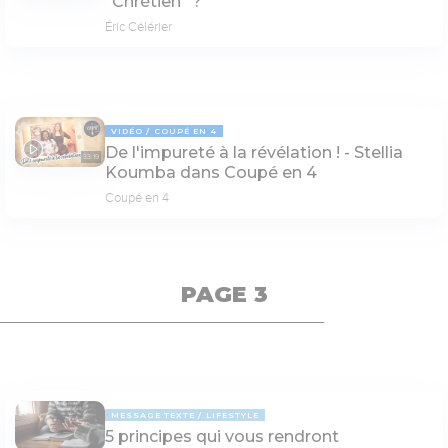
“Chrétien” ?
Éric Célérier
VIDÉO
COUPÉ EN 4
De l'impureté à la révélation ! - Stellia
33:19
Koumba dans Coupé en 4
Coupé en 4
PAGE 3
MESSAGE TEXTE
LIFESTYLE
5 principes qui vous rendront