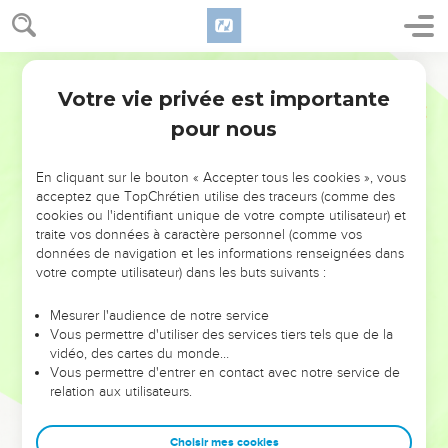
Votre vie privée est importante
pour nous
NE MANQUEZ PAS L’ÉVÉNEMENT
En cliquant sur le bouton « Accepter tous les cookies », vous
acceptez que TopChrétien utilise des traceurs (comme des
DE L’ANNÉE !
cookies ou l'identifiant unique de votre compte utilisateur) et
ET SI LEURS ERREURS POUVAIENT VOUS ÉVITER LES
traite vos données à caractère personnel (comme vos
VOTRES ?
données de navigation et les informations renseignées dans
votre compte utilisateur) dans les buts suivants :
On admire souvent les leaders pour leurs réussites, leur impact,
leur foi ou leur vision. Mais on voit moins les doutes, les erreurs
Mesurer l'audience de notre service
Vous permettre d'utiliser des services tiers tels que de la
et les saisons difficiles qu'ils ont traversés, alors même que ce
vidéo, des cartes du monde…
sont elles qui les ont façonnés.
Vous permettre d'entrer en contact avec notre service de
relation aux utilisateurs.
Dans cette conférence, leaders, entrepreneurs, et responsables
reviennent sur les erreurs marquantes de leur parcours et les
clés pour avancer avec plus de sagesse afin que leurs erreurs
Choisir mes cookies