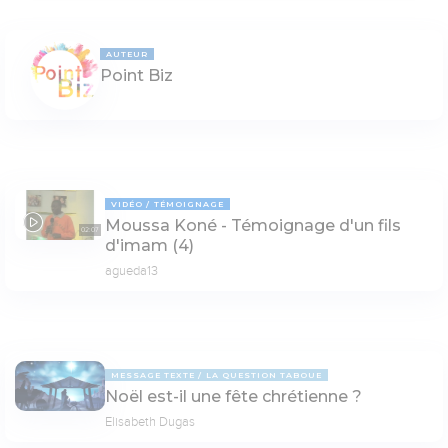
AUTEUR
Point Biz
VIDÉO
TÉMOIGNAGE
Moussa Koné - Témoignage d'un fils
02:07
d'imam (4)
agueda13
MESSAGE TEXTE
LA QUESTION TABOUE
Noël est-il une fête chrétienne ?
Elisabeth Dugas