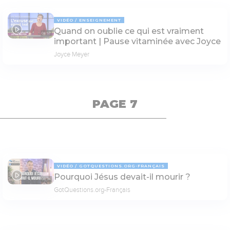
VIDÉO
ENSEIGNEMENT
Quand on oublie ce qui est vraiment
04:57
important | Pause vitaminée avec Joyce
Joyce Meyer
PAGE 7
VIDÉO
GOTQUESTIONS.ORG-FRANÇAIS
Pourquoi Jésus devait-il mourir ?
08:34
GotQuestions.org-Français