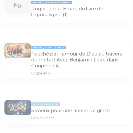
VIDÉO
ENSEIGNEMENT
Roger Liebi - Etude du livre de
l'apocalypse (1)
VIDÉO
COUPÉ EN 4
Touché par l'amour de Dieu au travers
42:39
du métal ! Avec Benjamin Leab dans
Coupé en 4
Coupé en 4
MESSAGE TEXTE
5 voeux pour une année de grâce
Nicolas Panza