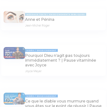
MESSAGE TEXTE
ENSEIGNEMENTS BIBLIQUES
Anne et Pénina
Jean-Michel Roger
VIDÉO
ENSEIGNEMENT
Pourquoi Dieu n’agit pas toujours
04:50
immédiatement ? | Pause vitaminée
avec Joyce
Joyce Meyer
VIDÉO
ENSEIGNEMENT
Ce que le diable vous murmure quand
04:33
vous êtes sur le point de réussir | Pause