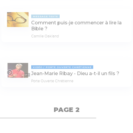
MESSAGE TEXTE
Comment puis-je commencer à lire la
Bible ?
Camille Oakland
VIDÉO
PORTE OUVERTE CHRÉTIENNE
Jean-Marie Ribay - Dieu a-t-il un fils ?
53:17
Porte Ouverte Chrétienne
PAGE 2