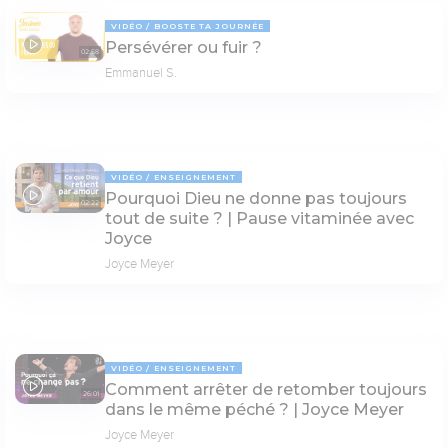
VIDÉO
BOOSTE TA JOURNÉE
Persévérer ou fuir ?
02:58
Emmanuel S.
VIDÉO
ENSEIGNEMENT
Pourquoi Dieu ne donne pas toujours
02:22
tout de suite ? | Pause vitaminée avec
Joyce
Joyce Meyer
VIDÉO
ENSEIGNEMENT
Comment arrêter de retomber toujours
26:01
dans le même péché ? | Joyce Meyer
Joyce Meyer