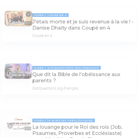
VIDÉO
COUPÉ EN 4
J'étais morte et je suis revenue à la vie ! -
43:37
Danise Dhaity dans Coupé en 4
Coupé en 4
VIDÉO
GOTQUESTIONS.ORG-FRANÇAIS
Que dit la Bible de l'obéissance aux
03:15
parents ?
GotQuestions.org-Français
VIDÉO
10 MINUTES THÉOLOGIQUES
La louange pour le Roi des rois (Job,
09:58
Psaumes, Proverbes et Ecclésiaste)