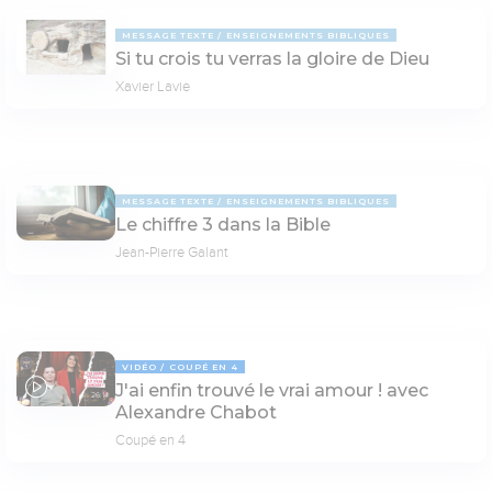
MESSAGE TEXTE
ENSEIGNEMENTS BIBLIQUES
Si tu crois tu verras la gloire de Dieu
Xavier Lavie
MESSAGE TEXTE
ENSEIGNEMENTS BIBLIQUES
Le chiffre 3 dans la Bible
Jean-Pierre Galant
VIDÉO
COUPÉ EN 4
J'ai enfin trouvé le vrai amour ! avec
26:14
Alexandre Chabot
Coupé en 4