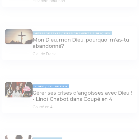
Elisabeth Boutinon
MESSAGE TEXTE
ENSEIGNEMENTS BIBLIQUES
Mon Dieu, mon Dieu, pourquoi m’as-tu
abandonné?
Claude Frank
VIDÉO
COUPÉ EN 4
Gérer ses crises d'angoisses avec Dieu !
14:16
- Linoï Chabot dans Coupé en 4
Coupé en 4