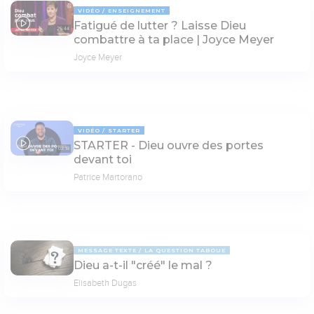
VIDÉO
ENSEIGNEMENT
Fatigué de lutter ? Laisse Dieu
25:44
combattre à ta place | Joyce Meyer
Joyce Meyer
VIDÉO
STARTER
STARTER - Dieu ouvre des portes
03:18
devant toi
Patrice Martorano
MESSAGE TEXTE
LA QUESTION TABOUE
Dieu a-t-il "créé" le mal ?
Elisabeth Dugas