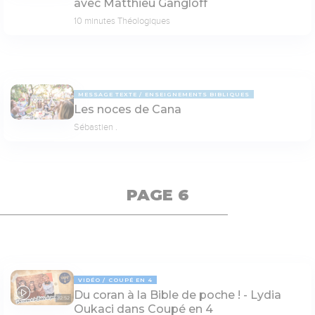
avec Matthieu Gangloff
10 minutes Théologiques
MESSAGE TEXTE
ENSEIGNEMENTS BIBLIQUES
Les noces de Cana
Sébastien .
PAGE 6
VIDÉO
COUPÉ EN 4
Du coran à la Bible de poche ! - Lydia
32:52
Oukaci dans Coupé en 4