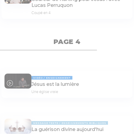
29:41
Lucas Perruquon
Coupé en 4
PAGE 4
VIDÉO
ENSEIGNEMENT
Jésus est la lumière
45:07
Une église vraie
MESSAGE TEXTE
ENSEIGNEMENTS BIBLIQUES
La guérison divine aujourd'hui