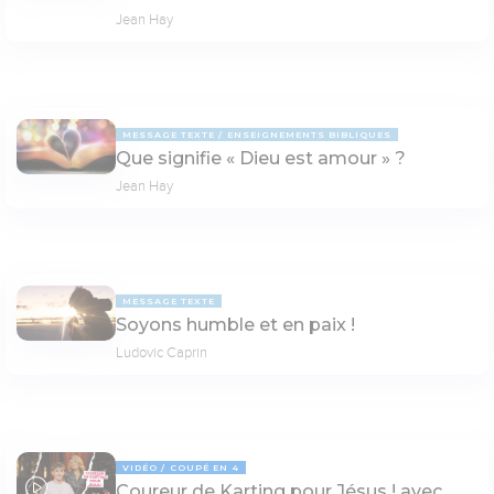
Jean Hay
MESSAGE TEXTE
ENSEIGNEMENTS BIBLIQUES
Que signifie « Dieu est amour » ?
Jean Hay
MESSAGE TEXTE
Soyons humble et en paix !
Ludovic Caprin
VIDÉO
COUPÉ EN 4
Coureur de Karting pour Jésus ! avec