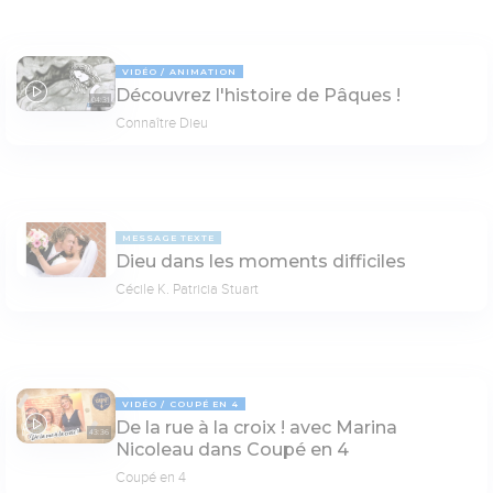
VIDÉO
ANIMATION
Découvrez l'histoire de Pâques !
04:31
Connaître Dieu
MESSAGE TEXTE
Dieu dans les moments difficiles
Cécile K. Patricia Stuart
VIDÉO
COUPÉ EN 4
De la rue à la croix ! avec Marina
43:36
Nicoleau dans Coupé en 4
Coupé en 4