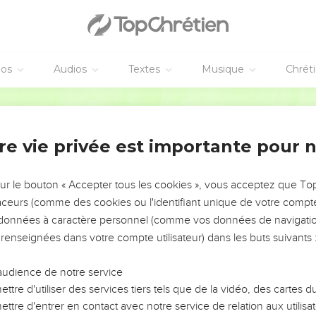
éos
Audios
Textes
Musique
Chrét
re vie privée est importante pour 
NEMENT DE L’ANNÉE !
ÉVITER LES VOTRES ?
sur le bouton « Accepter tous les cookies », vous acceptez que T
traceurs (comme des cookies ou l'identifiant unique de votre compte 
tes, leur impact, leur foi ou leur vision. Mais on voit
s données à caractère personnel (comme vos données de navigatio
fficiles qu'ils ont traversés, alors même que ce sont
 renseignées dans votre compte utilisateur) dans les buts suivants 
audience de notre service
s, et responsables reviennent sur les erreurs
 avancer avec plus de sagesse afin que leurs erreurs
ttre d'utiliser des services tiers tels que de la vidéo, des cartes
un ministère, une équipe, un groupe ou une famille,
ttre d'entrer en contact avec notre service de relation aux utilisat