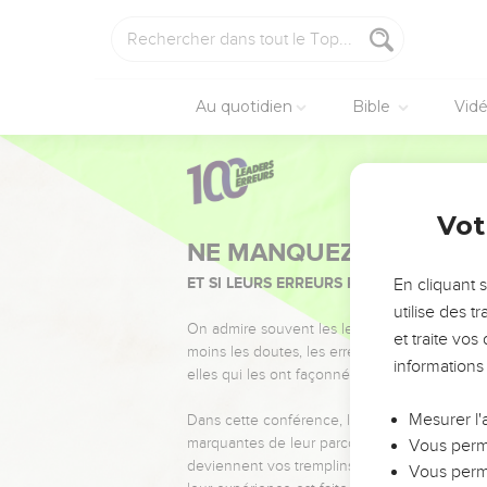
Au quotidien
Bible
Vid
Vot
NE MANQUEZ PAS L’ÉVÉ
ET SI LEURS ERREURS POUVAIENT VOUS 
En cliquant 
utilise des 
On admire souvent les leaders pour leurs réussi
et traite vo
moins les doutes, les erreurs et les saisons di
informations
elles qui les ont façonnés.
Mesurer l'
Dans cette conférence, leaders, entrepreneur
marquantes de leur parcours et les clés pour
Vous perme
deviennent vos tremplins. Que vous guidiez 
Vous perme