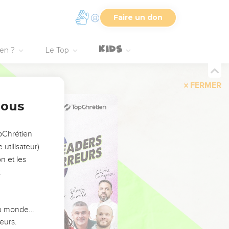
Faire un don
ien ?
Le Top
FERMER
nous
opChrétien
utilisateur)
n et les
:
 du monde…
eurs.