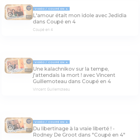
VIDÉO
COUPÉ EN 4
L'amour était mon idole avec Jedidia
19:21
dans Coupé en 4
Coupé en 4
VIDÉO
COUPÉ EN 4
Une kalachnikov sur la tempe,
29:43
j'attendais la mort ! avec Vincent
Guillemoteau dans Coupé en 4
Vincent Guillemoteau
VIDÉO
COUPÉ EN 4
Du libertinage à la vraie liberté ! -
33:11
Rodney De Groot dans "Coupé en 4"