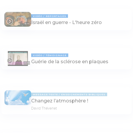
VIDÉO
REPORTAGES
Israël en guerre - L'heure zéro
18:44
VIDÉO
TÉMOIGNAGE
Guérie de la sclérose en plaques
03:49
MESSAGE TEXTE
ENSEIGNEMENTS BIBLIQUES
Changez l’atmosphère !
David Thévenet