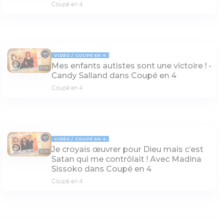
Coupé en 4
VIDÉO
COUPÉ EN 4
Mes enfants autistes sont une victoire ! -
37:08
Candy Salland dans Coupé en 4
Coupé en 4
VIDÉO
COUPÉ EN 4
Je croyais œuvrer pour Dieu mais c’est
32:36
Satan qui me contrôlait ! Avec Madina
Sissoko dans Coupé en 4
Coupé en 4