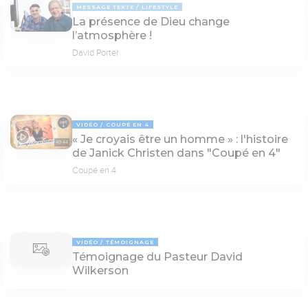
MESSAGE TEXTE
LIFESTYLE
La présence de Dieu change
l’atmosphère !
David Porter
VIDÉO
COUPÉ EN 4
« Je croyais être un homme » : l'histoire
49:44
de Janick Christen dans "Coupé en 4"
Coupé en 4
VIDÉO
TÉMOIGNAGE
Témoignage du Pasteur David
Wilkerson