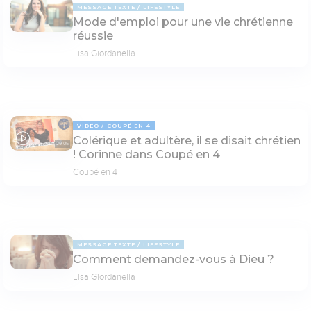
MESSAGE TEXTE
LIFESTYLE
Mode d'emploi pour une vie chrétienne
réussie
Lisa Giordanella
VIDÉO
COUPÉ EN 4
Colérique et adultère, il se disait chrétien
29:05
! Corinne dans Coupé en 4
Coupé en 4
MESSAGE TEXTE
LIFESTYLE
Comment demandez-vous à Dieu ?
Lisa Giordanella