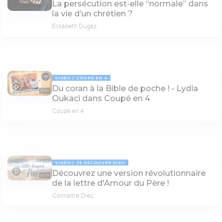
La persécution est-elle “normale” dans
la vie d’un chrétien ?
Elisabeth Dugas
VIDÉO
COUPÉ EN 4
Du coran à la Bible de poche ! - Lydia
32:52
Oukaci dans Coupé en 4
Coupé en 4
VIDÉO
JE DÉCOUVRE DIEU
Découvrez une version révolutionnaire
03:29
de la lettre d'Amour du Père !
Connaître Dieu