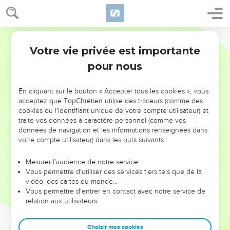
Votre vie privée est importante
pour nous
NE MANQUEZ PAS L’ÉVÉNEMENT
En cliquant sur le bouton « Accepter tous les cookies », vous
acceptez que TopChrétien utilise des traceurs (comme des
DE L’ANNÉE !
cookies ou l'identifiant unique de votre compte utilisateur) et
ET SI LEURS ERREURS POUVAIENT VOUS ÉVITER LES
traite vos données à caractère personnel (comme vos
VOTRES ?
données de navigation et les informations renseignées dans
votre compte utilisateur) dans les buts suivants :
On admire souvent les leaders pour leurs réussites, leur impact,
leur foi ou leur vision. Mais on voit moins les doutes, les erreurs
Mesurer l'audience de notre service
Vous permettre d'utiliser des services tiers tels que de la
et les saisons difficiles qu'ils ont traversés, alors même que ce
vidéo, des cartes du monde…
sont elles qui les ont façonnés.
Vous permettre d'entrer en contact avec notre service de
relation aux utilisateurs.
Dans cette conférence, leaders, entrepreneurs, et responsables
reviennent sur les erreurs marquantes de leur parcours et les
clés pour avancer avec plus de sagesse afin que leurs erreurs
Choisir mes cookies