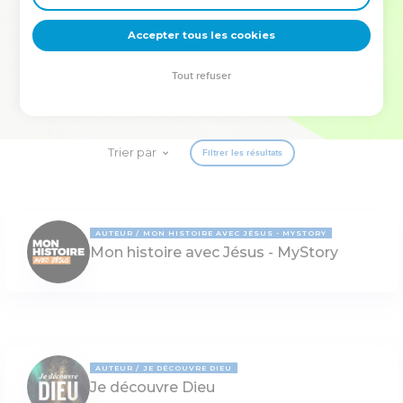
deviennent vos tremplins. Que vous guidiez un ministère, une
équipe, un groupe ou une famille, leur expérience est faite
Accepter tous les cookies
pour vous.
Tout refuser
Je découvre l’événement
Trier par
Filtrer les résultats
AUTEUR
MON HISTOIRE AVEC JÉSUS - MYSTORY
Mon histoire avec Jésus - MyStory
AUTEUR
JE DÉCOUVRE DIEU
Je découvre Dieu