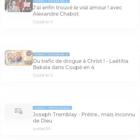
VIDÉO
COUPÉ EN 4
J'ai enfin trouvé le vrai amour ! avec
26:14
Alexandre Chabot
Coupé en 4
VIDÉO
COUPÉ EN 4
Du trafic de drogue à Christ ! - Laëtitia
27:56
Bakala dans Coupé en 4
Coupé en 4
VIDÉO
TÉMOIGNAGE
Joseph Tremblay - Prêtre... mais inconnu
de Dieu
quebec59