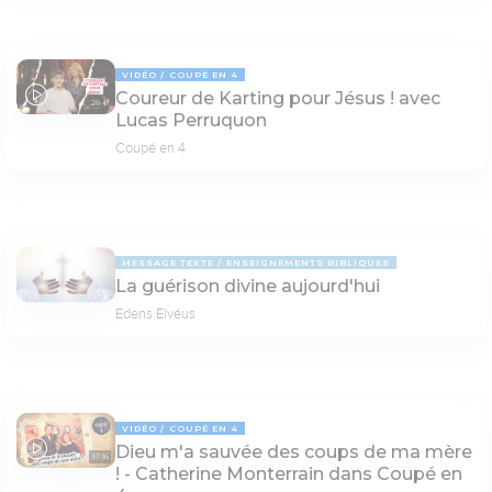
VIDÉO
COUPÉ EN 4
Coureur de Karting pour Jésus ! avec
29:41
Lucas Perruquon
Coupé en 4
MESSAGE TEXTE
ENSEIGNEMENTS BIBLIQUES
La guérison divine aujourd'hui
Edens Elvéus
VIDÉO
COUPÉ EN 4
Dieu m'a sauvée des coups de ma mère
37:16
! - Catherine Monterrain dans Coupé en