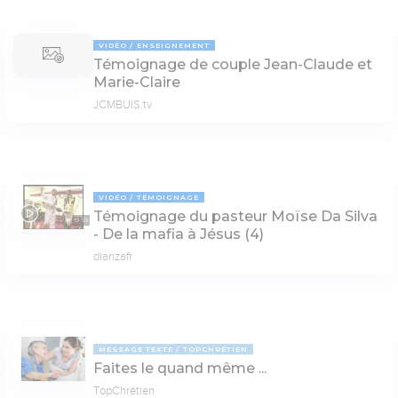
VIDÉO
ENSEIGNEMENT
Témoignage de couple Jean-Claude et
Marie-Claire
JCMBUIS.tv
VIDÉO
TÉMOIGNAGE
Témoignage du pasteur Moïse Da Silva
19:59
- De la mafia à Jésus (4)
dianzafr
MESSAGE TEXTE
TOPCHRÉTIEN
Faites le quand même ...
TopChrétien