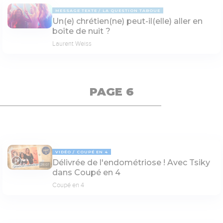
MESSAGE TEXTE
LA QUESTION TABOUE
Un(e) chrétien(ne) peut-il(elle) aller en
boîte de nuit ?
Laurent Weiss
PAGE 6
VIDÉO
COUPÉ EN 4
Délivrée de l'endométriose ! Avec Tsiky
28:07
dans Coupé en 4
Coupé en 4