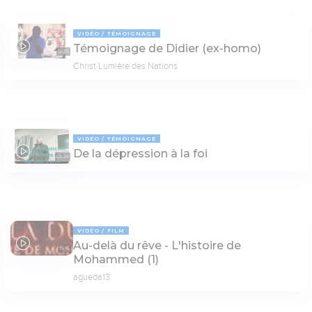
VIDÉO
TÉMOIGNAGE
Témoignage de Didier (ex-homo)
12:35
Christ Lumière des Nations
VIDÉO
TÉMOIGNAGE
De la dépression à la foi
02:26
VIDÉO
FILM
Au-delà du rêve - L'histoire de
15:16
Mohammed (1)
agueda13