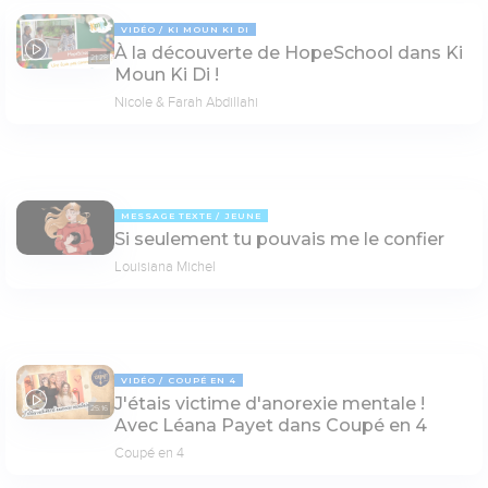
VIDÉO
KI MOUN KI DI
À la découverte de HopeSchool dans Ki
21:28
Moun Ki Di !
Nicole & Farah Abdillahi
MESSAGE TEXTE
JEUNE
Si seulement tu pouvais me le confier
Louisiana Michel
VIDÉO
COUPÉ EN 4
J'étais victime d'anorexie mentale !
25:16
Avec Léana Payet dans Coupé en 4
Coupé en 4