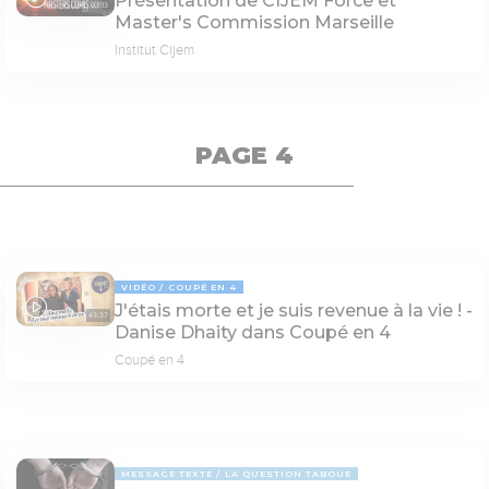
Présentation de CIJEM Force et
03:13
Master's Commission Marseille
Institut Cijem
PAGE 4
VIDÉO
COUPÉ EN 4
J'étais morte et je suis revenue à la vie ! -
43:37
Danise Dhaity dans Coupé en 4
Coupé en 4
MESSAGE TEXTE
LA QUESTION TABOUE