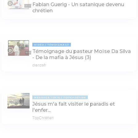
Fabian Guerig - Un satanique devenu
04:37
chrétien
VIDÉO
TÉMOIGNAGE
Témoignage du pasteur Moïse Da Silva
19:59
- De la mafia à Jésus (3)
dianzafr
MESSAGE TEXTE
TOPCHRÉTIEN
Jésus m'a fait visiter le paradis et
l'enfer...
TopChrétien