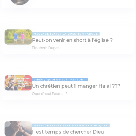
MESSAGE TEXTE
LA QUESTION TABOUE
Peut-on venir en short à l’église ?
Elisabeth Dugas
VIDÉO
QUOI D'NEUF PASTEUR ?
Un chrétien peut il manger Halal ???
17:21
Quoi d'neuf Pasteur ?
MESSAGE TEXTE
ENSEIGNEMENTS BIBLIQUES
Il est temps de chercher Dieu