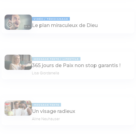
VIDÉO
TÉMOIGNAGE
Le plan miraculeux de Dieu
04:25
MESSAGE TEXTE
LIFESTYLE
365 jours de Paix non stop garantis !
Lisa Giordanella
MESSAGE TEXTE
Un visage radieux
Aline Neuhauser