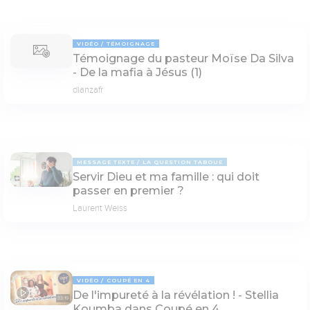
VIDÉO
TÉMOIGNAGE
Témoignage du pasteur Moïse Da Silva
- De la mafia à Jésus (1)
dianzafr
MESSAGE TEXTE
LA QUESTION TABOUE
Servir Dieu et ma famille : qui doit
passer en premier ?
Laurent Weiss
VIDÉO
COUPÉ EN 4
De l'impureté à la révélation ! - Stellia
33:19
Koumba dans Coupé en 4