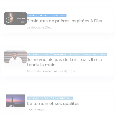
VIDÉO
JE DÉCOUVRE DIEU
2 minutes de prières inspirées à Dieu
02:20
Je découvre Dieu
MESSAGE TEXTE
MON HISTOIRE AVEC JÉSUS - MYSTORY
Je ne voulais pas de Lui… mais Il m’a
tendu la main
Mon histoire avec Jésus - MyStory
MESSAGE TEXTE
TOPCHRÉTIEN
Le témoin et ses qualités.
TopChrétien