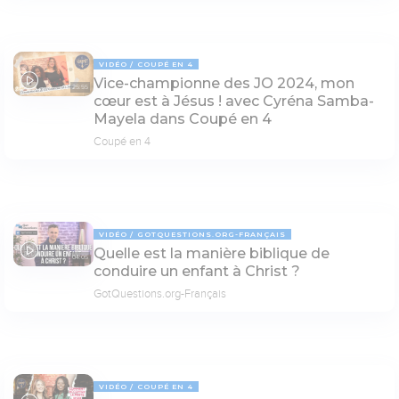
VIDÉO
COUPÉ EN 4
Vice-championne des JO 2024, mon
25:55
cœur est à Jésus ! avec Cyréna Samba-
Mayela dans Coupé en 4
Coupé en 4
VIDÉO
GOTQUESTIONS.ORG-FRANÇAIS
Quelle est la manière biblique de
04:05
conduire un enfant à Christ ?
GotQuestions.org-Français
VIDÉO
COUPÉ EN 4