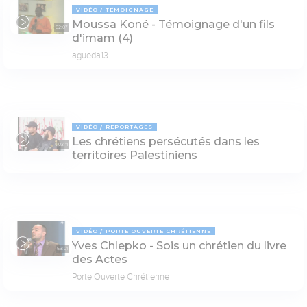
VIDÉO
TÉMOIGNAGE
Moussa Koné - Témoignage d'un fils
02:07
d'imam (4)
agueda13
VIDÉO
REPORTAGES
Les chrétiens persécutés dans les
03:11
territoires Palestiniens
VIDÉO
PORTE OUVERTE CHRÉTIENNE
Yves Chlepko - Sois un chrétien du livre
53:01
des Actes
Porte Ouverte Chrétienne