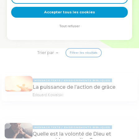
deviennent vos tremplins. Que vous guidiez un ministère, une
équipe, un groupe ou une famille, leur expérience est faite
Accepter tous les cookies
pour vous.
Tout refuser
Je découvre l’événement
Trier par
Filtrer les résultats
MESSAGE TEXTE
ENSEIGNEMENTS BIBLIQUES
La puissance de l’action de grâce
Edouard Kowalski
MESSAGE TEXTE
ENSEIGNEMENTS BIBLIQUES
Quelle est la volonté de Dieu et