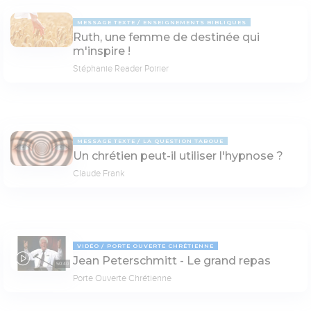
MESSAGE TEXTE
ENSEIGNEMENTS BIBLIQUES
Ruth, une femme de destinée qui
m'inspire !
Stéphanie Reader Poirier
MESSAGE TEXTE
LA QUESTION TABOUE
Un chrétien peut-il utiliser l'hypnose ?
Claude Frank
VIDÉO
PORTE OUVERTE CHRÉTIENNE
Jean Peterschmitt - Le grand repas
50:40
Porte Ouverte Chrétienne