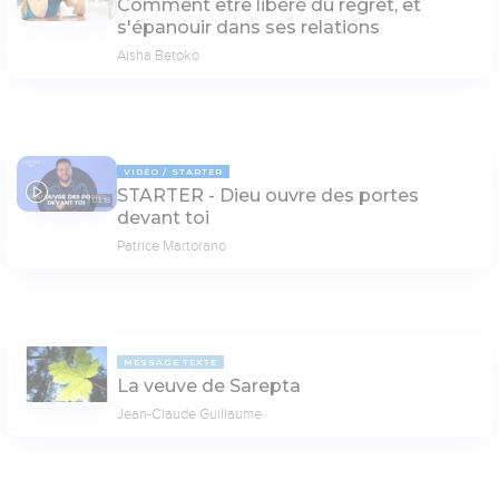
Comment être libéré du regret, et
s'épanouir dans ses relations
Aisha Betoko
VIDÉO
STARTER
STARTER - Dieu ouvre des portes
03:18
devant toi
Patrice Martorano
MESSAGE TEXTE
La veuve de Sarepta
Jean-Claude Guillaume