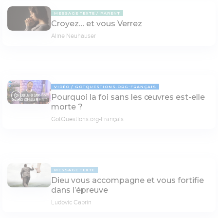
MESSAGE TEXTE
PARENT
Croyez… et vous Verrez
Aline Neuhauser
VIDÉO
GOTQUESTIONS.ORG-FRANÇAIS
Pourquoi la foi sans les œuvres est-elle
07:59
morte ?
GotQuestions.org-Français
MESSAGE TEXTE
Dieu vous accompagne et vous fortifie
dans l’épreuve
Ludovic Caprin