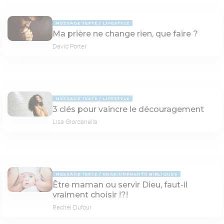
MESSAGE TEXTE
LIFESTYLE
Ma prière ne change rien, que faire ?
David Porter
MESSAGE TEXTE
LIFESTYLE
3 clés pour vaincre le découragement
Lisa Giordanella
MESSAGE TEXTE
ENSEIGNEMENTS BIBLIQUES
Être maman ou servir Dieu, faut-il
vraiment choisir !?!
Rachel Dufour