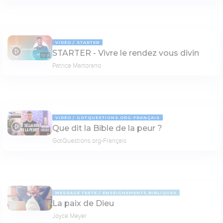
VIDÉO
STARTER
STARTER - Vivre le rendez vous divin
03:13
Patrice Martorano
VIDÉO
GOTQUESTIONS.ORG-FRANÇAIS
Que dit la Bible de la peur ?
04:43
GotQuestions.org-Français
MESSAGE TEXTE
ENSEIGNEMENTS BIBLIQUES
La paix de Dieu
Joyce Meyer