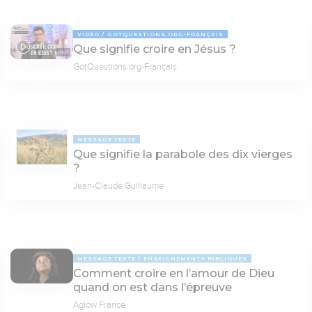
VIDÉO
GOTQUESTIONS.ORG-FRANÇAIS
Que signifie croire en Jésus ?
04:10
GotQuestions.org-Français
MESSAGE TEXTE
Que signifie la parabole des dix vierges
?
Jean-Claude Guillaume
MESSAGE TEXTE
ENSEIGNEMENTS BIBLIQUES
Comment croire en l’amour de Dieu
quand on est dans l’épreuve
Aglow France