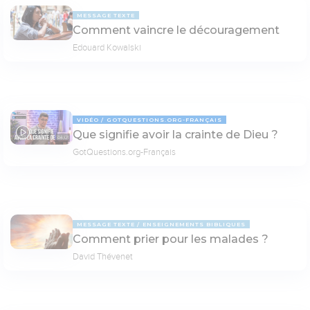
MESSAGE TEXTE
Comment vaincre le découragement
Edouard Kowalski
VIDÉO
GOTQUESTIONS.ORG-FRANÇAIS
Que signifie avoir la crainte de Dieu ?
04:01
GotQuestions.org-Français
MESSAGE TEXTE
ENSEIGNEMENTS BIBLIQUES
Comment prier pour les malades ?
David Thévenet