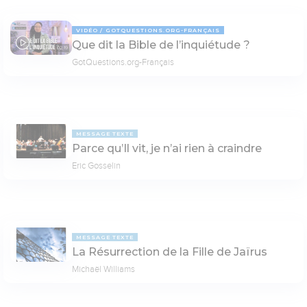
VIDÉO
GOTQUESTIONS.ORG-FRANÇAIS
Que dit la Bible de l’inquiétude ?
02:19
GotQuestions.org-Français
MESSAGE TEXTE
Parce qu’Il vit, je n’ai rien à craindre
Eric Gosselin
MESSAGE TEXTE
La Résurrection de la Fille de Jaïrus
Michaël Williams