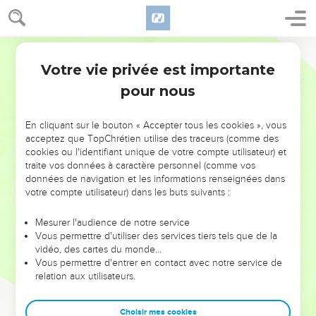
Votre vie privée est importante
pour nous
NE MANQUEZ PAS L’ÉVÉNEMENT
En cliquant sur le bouton « Accepter tous les cookies », vous
acceptez que TopChrétien utilise des traceurs (comme des
DE L’ANNÉE !
cookies ou l'identifiant unique de votre compte utilisateur) et
ET SI LEURS ERREURS POUVAIENT VOUS ÉVITER LES
traite vos données à caractère personnel (comme vos
VOTRES ?
données de navigation et les informations renseignées dans
votre compte utilisateur) dans les buts suivants :
On admire souvent les leaders pour leurs réussites, leur impact,
leur foi ou leur vision. Mais on voit moins les doutes, les erreurs
Mesurer l'audience de notre service
Vous permettre d'utiliser des services tiers tels que de la
et les saisons difficiles qu'ils ont traversés, alors même que ce
vidéo, des cartes du monde…
sont elles qui les ont façonnés.
Vous permettre d'entrer en contact avec notre service de
relation aux utilisateurs.
Dans cette conférence, leaders, entrepreneurs, et responsables
reviennent sur les erreurs marquantes de leur parcours et les
clés pour avancer avec plus de sagesse afin que leurs erreurs
Choisir mes cookies