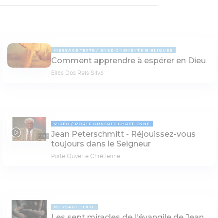
MESSAGE TEXTE
ENSEIGNEMENTS BIBLIQUES
Comment apprendre à espérer en Dieu
Elias Dos Reis Silva
VIDÉO
PORTE OUVERTE CHRÉTIENNE
Jean Peterschmitt - Réjouissez-vous
55:07
toujours dans le Seigneur
Porte Ouverte Chrétienne
MESSAGE TEXTE
Les sept miracles de l'évangile de Jean