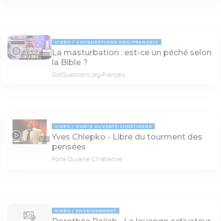
VIDÉO
GOTQUESTIONS.ORG-FRANÇAIS
La masturbation : est-ce un péché selon
03:20
la Bible ?
GotQuestions.org-Français
VIDÉO
PORTE OUVERTE CHRÉTIENNE
Yves Chlepko - Libre du tourment des
57:22
pensées
Porte Ouverte Chrétienne
VIDÉO
ENSEIGNEMENT