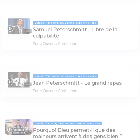
VIDÉO
PORTE OUVERTE CHRÉTIENNE
Samuel Peterschmitt - Libre de la
62:01
culpabilité
Porte Ouverte Chrétienne
VIDÉO
PORTE OUVERTE CHRÉTIENNE
Jean Peterschmitt - Le grand repas
50:40
Porte Ouverte Chrétienne
VIDÉO
GOTQUESTIONS.ORG-FRANÇAIS
Pourquoi Dieu permet-il que des
03:33
malheurs arrivent à des gens bien ?