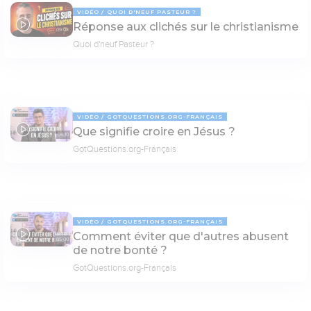
VIDÉO
QUOI D'NEUF PASTEUR ?
Réponse aux clichés sur le christianisme
09:03
Quoi d'neuf Pasteur ?
VIDÉO
GOTQUESTIONS.ORG-FRANÇAIS
Que signifie croire en Jésus ?
04:10
GotQuestions.org-Français
VIDÉO
GOTQUESTIONS.ORG-FRANÇAIS
Comment éviter que d'autres abusent
05:00
de notre bonté ?
GotQuestions.org-Français