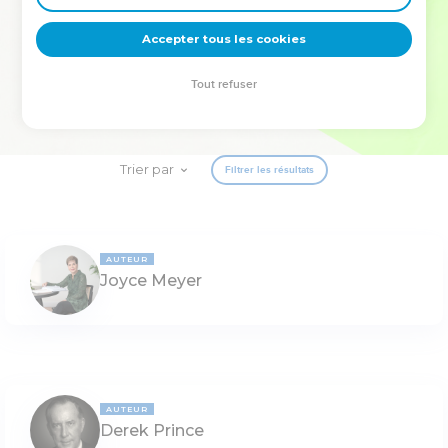
deviennent vos tremplins. Que vous guidiez un ministère, une
équipe, un groupe ou une famille, leur expérience est faite
Accepter tous les cookies
pour vous.
Tout refuser
Je découvre l’événement
Trier par
Filtrer les résultats
AUTEUR
Joyce Meyer
AUTEUR
Derek Prince