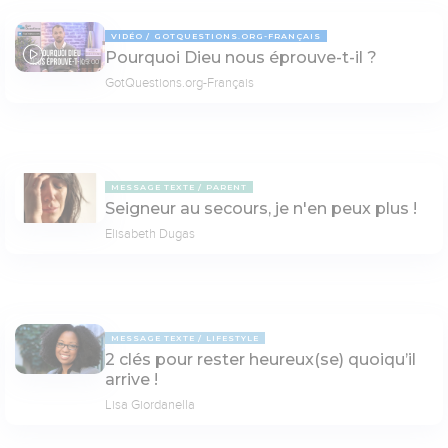
VIDÉO
GOTQUESTIONS.ORG-FRANÇAIS
Pourquoi Dieu nous éprouve-t-il ?
05:00
GotQuestions.org-Français
MESSAGE TEXTE
PARENT
Seigneur au secours, je n'en peux plus !
Elisabeth Dugas
MESSAGE TEXTE
LIFESTYLE
2 clés pour rester heureux(se) quoiqu’il
arrive !
Lisa Giordanella