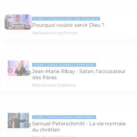
VIDÉO
GOTQUESTIONS.ORG-FRANÇAIS
Pourquoi vouloir servir Dieu ?
04:45
GotQuestions.org-Français
VIDÉO
PORTE OUVERTE CHRÉTIENNE
Jean-Marie Ribay - Satan, l'accusateur
35:46
des frères
Porte Ouverte Chrétienne
VIDÉO
PORTE OUVERTE CHRÉTIENNE
Samuel Peterschmitt - La vie normale
65:58
du chrétien