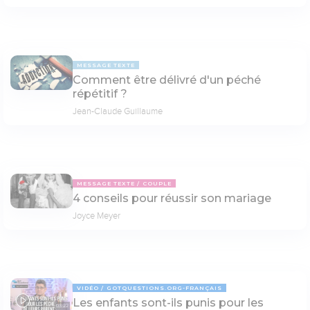
MESSAGE TEXTE
Comment être délivré d'un péché
répétitif ?
Jean-Claude Guillaume
MESSAGE TEXTE
COUPLE
4 conseils pour réussir son mariage
Joyce Meyer
VIDÉO
GOTQUESTIONS.ORG-FRANÇAIS
Les enfants sont-ils punis pour les
03:22