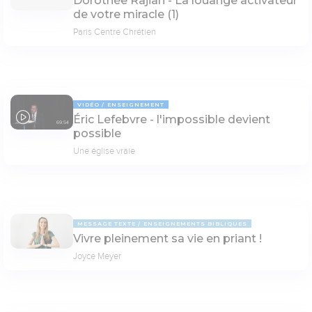
Dorothée Rajiah - La louange activateur
de votre miracle (1)
Paris Centre Chrétien
VIDÉO
ENSEIGNEMENT
Éric Lefebvre - l'impossible devient
69:54
possible
Une église vraie
MESSAGE TEXTE
ENSEIGNEMENTS BIBLIQUES
Vivre pleinement sa vie en priant !
Joyce Meyer