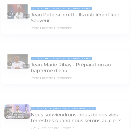
VIDÉO
PORTE OUVERTE CHRÉTIENNE
Jean Peterschmitt - Ils oublièrent leur
58:27
Sauveur
Porte Ouverte Chrétienne
VIDÉO
PORTE OUVERTE CHRÉTIENNE
Jean-Marie Ribay - Préparation au
69:02
baptême d'eau
Porte Ouverte Chrétienne
VIDÉO
GOTQUESTIONS.ORG-FRANÇAIS
Nous souviendrons-nous de nos vies
02:31
terrestres quand nous serons au ciel ?
GotQuestions.org-Français