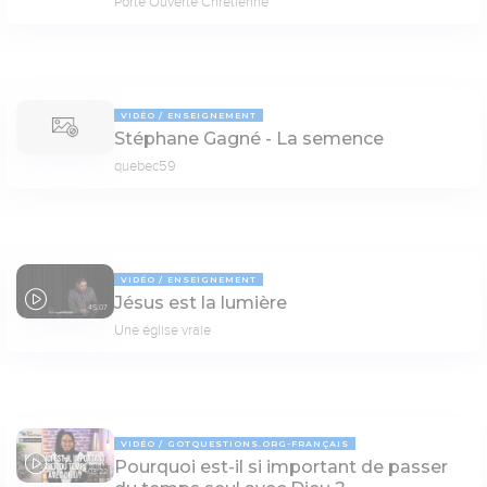
Porte Ouverte Chrétienne
VIDÉO
ENSEIGNEMENT
Stéphane Gagné - La semence
quebec59
VIDÉO
ENSEIGNEMENT
Jésus est la lumière
45:07
Une église vraie
VIDÉO
GOTQUESTIONS.ORG-FRANÇAIS
Pourquoi est-il si important de passer
03:22