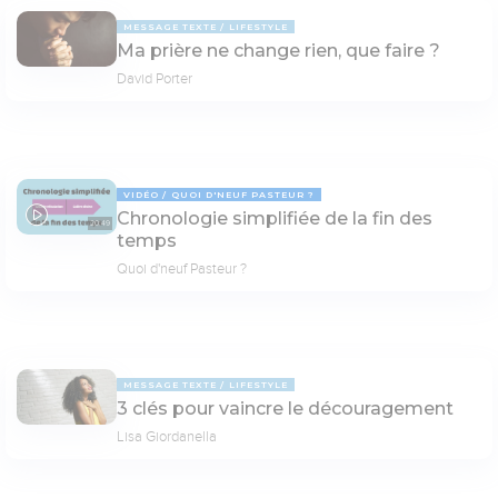
MESSAGE TEXTE
LIFESTYLE
Ma prière ne change rien, que faire ?
David Porter
VIDÉO
QUOI D'NEUF PASTEUR ?
Chronologie simplifiée de la fin des
20:49
temps
Quoi d'neuf Pasteur ?
MESSAGE TEXTE
LIFESTYLE
3 clés pour vaincre le découragement
Lisa Giordanella