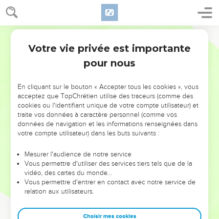
Votre vie privée est importante
pour nous
NE MANQUEZ PAS L’ÉVÉNEMENT
En cliquant sur le bouton « Accepter tous les cookies », vous
acceptez que TopChrétien utilise des traceurs (comme des
DE L’ANNÉE !
cookies ou l'identifiant unique de votre compte utilisateur) et
ET SI LEURS ERREURS POUVAIENT VOUS ÉVITER LES
traite vos données à caractère personnel (comme vos
VOTRES ?
données de navigation et les informations renseignées dans
votre compte utilisateur) dans les buts suivants :
On admire souvent les leaders pour leurs réussites, leur impact,
leur foi ou leur vision. Mais on voit moins les doutes, les erreurs
Mesurer l'audience de notre service
Vous permettre d'utiliser des services tiers tels que de la
et les saisons difficiles qu'ils ont traversés, alors même que ce
vidéo, des cartes du monde…
sont elles qui les ont façonnés.
Vous permettre d'entrer en contact avec notre service de
relation aux utilisateurs.
Dans cette conférence, leaders, entrepreneurs, et responsables
reviennent sur les erreurs marquantes de leur parcours et les
clés pour avancer avec plus de sagesse afin que leurs erreurs
Choisir mes cookies