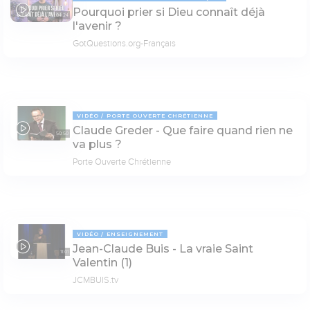
Pourquoi prier si Dieu connaît déjà
04:24
l'avenir ?
GotQuestions.org-Français
VIDÉO
PORTE OUVERTE CHRÉTIENNE
Claude Greder - Que faire quand rien ne
50:50
va plus ?
Porte Ouverte Chrétienne
VIDÉO
ENSEIGNEMENT
Jean-Claude Buis - La vraie Saint
11:01
Valentin (1)
JCMBUIS.tv