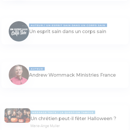
AUTEUR
UN ESPRIT SAIN DANS UN CORPS SAIN
Un esprit sain dans un corps sain
AUTEUR
Andrew Wommack Ministries France
MESSAGE TEXTE
LA QUESTION TABOUE
Un chrétien peut-il fêter Halloween ?
Marie-Ange Muller