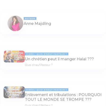
AUTEUR
Anne Majdling
VIDÉO
QUOI D'NEUF PASTEUR ?
Un chrétien peut il manger Halal ???
17:21
Quoi d'neuf Pasteur ?
VIDÉO
QUOI D'NEUF PASTEUR ?
Enlèvement et tribulations : POURQUOI
78:19
TOUT LE MONDE SE TROMPE ???
Quoi d'neuf Pasteur ?