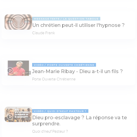
MESSAGE TEXTE
LA QUESTION TABOUE
Un chrétien peut-il utiliser l'hypnose ?
Claude Frank
VIDÉO
PORTE OUVERTE CHRÉTIENNE
Jean-Marie Ribay - Dieu a-t-il un fils ?
53:17
Porte Ouverte Chrétienne
VIDÉO
QUOI D'NEUF PASTEUR ?
Dieu pro-esclavage ? La réponse va te
30:13
surprendre.
Quoi d'neuf Pasteur ?