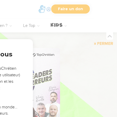
Faire un don
ien ?
Le Top
FERMER
nous
opChrétien
utilisateur)
n et les
:
 du monde…
eurs.