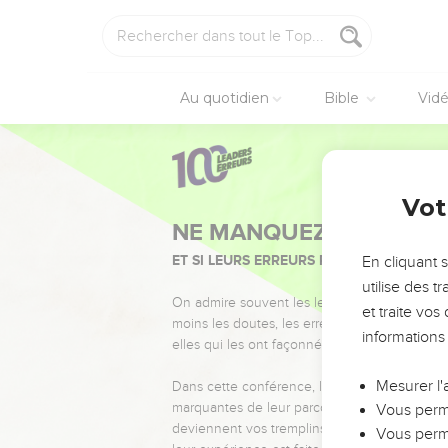
Au quotidien
Bible
Vid
Vot
NE MANQUEZ PAS L’ÉVÉ
ET SI LEURS ERREURS POUVAIENT VOUS 
En cliquant 
utilise des 
On admire souvent les leaders pour leurs réussi
et traite vo
moins les doutes, les erreurs et les saisons di
informations
elles qui les ont façonnés.
Mesurer l'
Dans cette conférence, leaders, entrepreneur
marquantes de leur parcours et les clés pour
Vous perme
deviennent vos tremplins. Que vous guidiez 
Vous perme