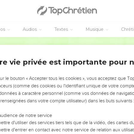
éos
Audios
Textes
Musique
Chrét
re vie privée est importante pour 
NEMENT DE L’ANNÉE !
ÉVITER LES VOTRES ?
sur le bouton « Accepter tous les cookies », vous acceptez que T
traceurs (comme des cookies ou l'identifiant unique de votre compte 
tes, leur impact, leur foi ou leur vision. Mais on voit
s données à caractère personnel (comme vos données de navigatio
fficiles qu'ils ont traversés, alors même que ce sont
 renseignées dans votre compte utilisateur) dans les buts suivants 
audience de notre service
s, et responsables reviennent sur les erreurs
 avancer avec plus de sagesse afin que leurs erreurs
ttre d'utiliser des services tiers tels que de la vidéo, des cartes
un ministère, une équipe, un groupe ou une famille,
ttre d'entrer en contact avec notre service de relation aux utilisat