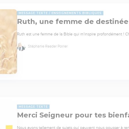
MESSAGE TEXTE
ENSEIGNEMENTS BIBLIQUES
Ruth, une femme de destinée q
Ruth est une femme de la Bible qui m’inspire profondément ! Cha
Stéphanie Reader Poirier
MESSAGE TEXTE
Merci Seigneur pour tes bienf
Nous avons tellement de sujets qui peuvent nous pousser à rend