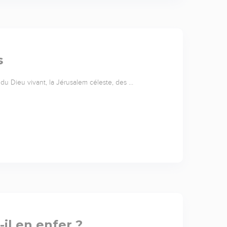
s
du Dieu vivant, la Jérusalem céleste, des …
-il en enfer ?