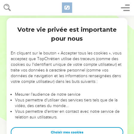
Votre vie privée est importante
pour nous
NE MANQUEZ PAS L’ÉVÉNEMENT
En cliquant sur le bouton « Accepter tous les cookies », vous
acceptez que TopChrétien utilise des traceurs (comme des
DE L’ANNÉE !
cookies ou l'identifiant unique de votre compte utilisateur) et
ET SI LEURS ERREURS POUVAIENT VOUS ÉVITER LES
traite vos données à caractère personnel (comme vos
VOTRES ?
données de navigation et les informations renseignées dans
votre compte utilisateur) dans les buts suivants :
On admire souvent les leaders pour leurs réussites, leur impact,
leur foi ou leur vision. Mais on voit moins les doutes, les erreurs
Mesurer l'audience de notre service
Vous permettre d'utiliser des services tiers tels que de la
et les saisons difficiles qu'ils ont traversés, alors même que ce
vidéo, des cartes du monde…
sont elles qui les ont façonnés.
Vous permettre d'entrer en contact avec notre service de
relation aux utilisateurs.
Dans cette conférence, leaders, entrepreneurs, et responsables
reviennent sur les erreurs marquantes de leur parcours et les
clés pour avancer avec plus de sagesse afin que leurs erreurs
Choisir mes cookies