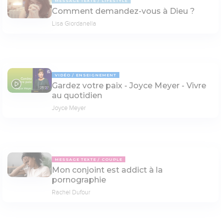
MESSAGE TEXTE
LIFESTYLE
Comment demandez-vous à Dieu ?
Lisa Giordanella
VIDÉO
ENSEIGNEMENT
Gardez votre paix - Joyce Meyer - Vivre
25:27
au quotidien
Joyce Meyer
MESSAGE TEXTE
COUPLE
Mon conjoint est addict à la
pornographie
Rachel Dufour