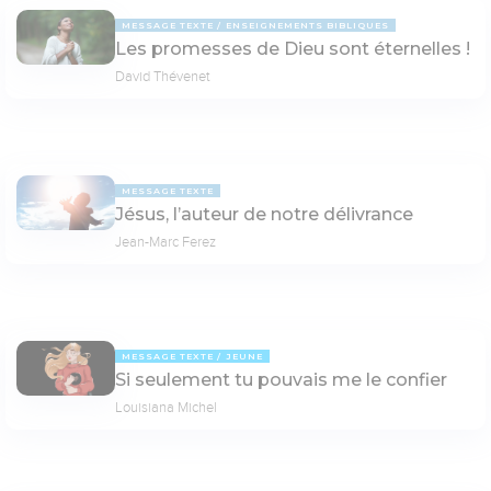
MESSAGE TEXTE
ENSEIGNEMENTS BIBLIQUES
Les promesses de Dieu sont éternelles !
David Thévenet
MESSAGE TEXTE
Jésus, l’auteur de notre délivrance
Jean-Marc Ferez
MESSAGE TEXTE
JEUNE
Si seulement tu pouvais me le confier
Louisiana Michel