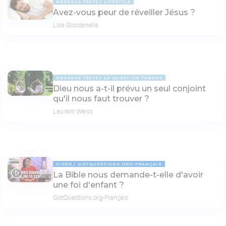
MESSAGE TEXTE
LIFESTYLE
Avez-vous peur de réveiller Jésus ?
Lisa Giordanella
MESSAGE TEXTE
LA QUESTION TABOUE
Dieu nous a-t-il prévu un seul conjoint
qu'il nous faut trouver ?
Laurent Weiss
VIDÉO
GOTQUESTIONS.ORG-FRANÇAIS
La Bible nous demande-t-elle d'avoir
07:11
une foi d'enfant ?
GotQuestions.org-Français