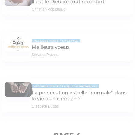
Il est le Dieu de tout réconfort
Christian Robichaud
MESSAGE TEXTE
LIFESTYLE
Meilleurs voeux
Servane Pruvost
MESSAGE TEXTE
LA QUESTION TABOUE
La persécution est-elle “normale” dans
la vie d’un chrétien ?
Elisabeth Dugas