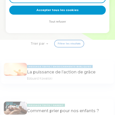
deviennent vos tremplins. Que vous guidiez un ministère, une
équipe, un groupe ou une famille, leur expérience est faite
Accepter tous les cookies
pour vous.
Tout refuser
Je découvre l’événement
Trier par
Filtrer les résultats
MESSAGE TEXTE
ENSEIGNEMENTS BIBLIQUES
La puissance de l’action de grâce
Edouard Kowalski
MESSAGE TEXTE
PARENT
Comment prier pour nos enfants ?