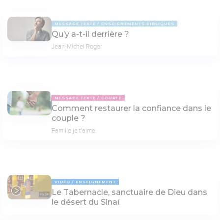
MESSAGE TEXTE
ENSEIGNEMENTS BIBLIQUES
Qu’y a-t-il derrière ?
Jean-Michel Roger
MESSAGE TEXTE
COUPLE
Comment restaurer la confiance dans le
couple ?
Famille je t'aime
VIDÉO
ENSEIGNEMENT
Le Tabernacle, sanctuaire de Dieu dans
46:34
le désert du Sinaï