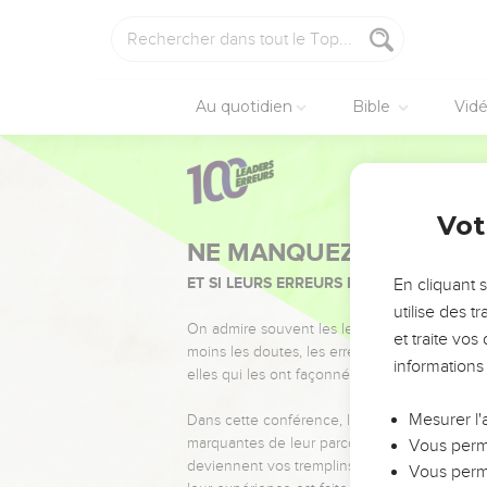
Au quotidien
Bible
Vid
Vot
NE MANQUEZ PAS L’ÉVÉ
ET SI LEURS ERREURS POUVAIENT VOUS 
En cliquant 
utilise des 
On admire souvent les leaders pour leurs réussi
et traite vo
moins les doutes, les erreurs et les saisons di
informations
elles qui les ont façonnés.
Mesurer l'
Dans cette conférence, leaders, entrepreneur
marquantes de leur parcours et les clés pour
Vous perme
deviennent vos tremplins. Que vous guidiez 
Vous perme