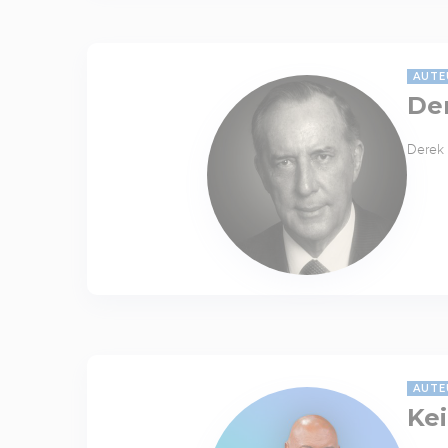
AUTE
De
Derek 
AUTE
Kei