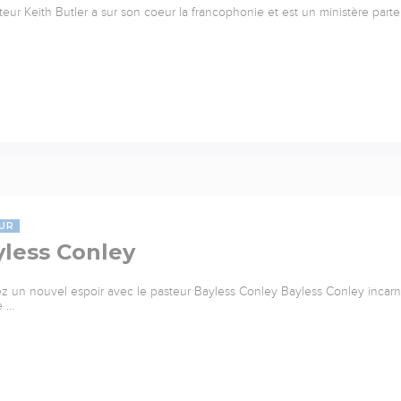
teur Keith Butler a sur son coeur la francophonie et est un ministère parte
UR
yless Conley
z un nouvel espoir avec le pasteur Bayless Conley Bayless Conley incarne 
e …