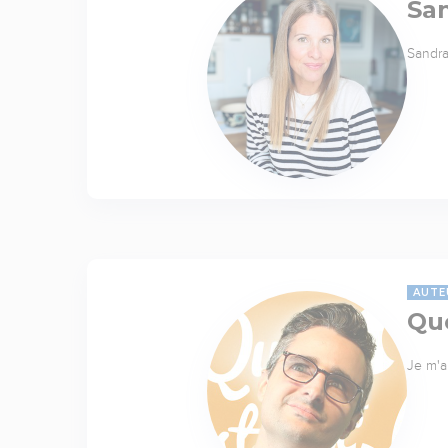
Sa
Sandra
AUTE
Quo
Je m'a