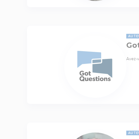
AUTE
Go
Avez-v
AUTE