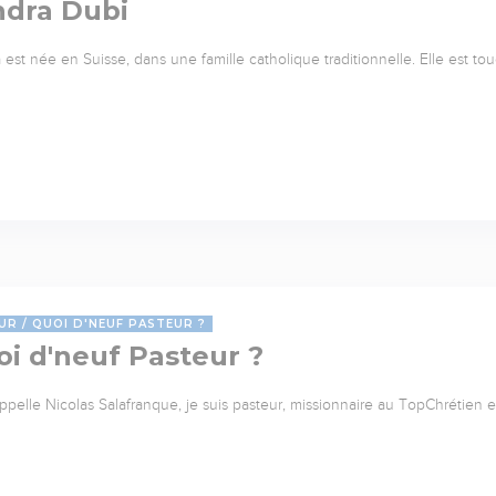
ndra Dubi
 est née en Suisse, dans une famille catholique traditionnelle. Elle est to
UR
QUOI D'NEUF PASTEUR ?
i d'neuf Pasteur ?
ppelle Nicolas Salafranque, je suis pasteur, missionnaire au TopChrétien