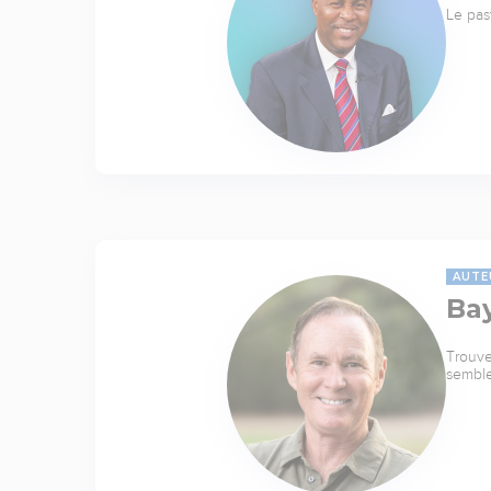
Le pas
AUTE
Ba
Trouve
sembl