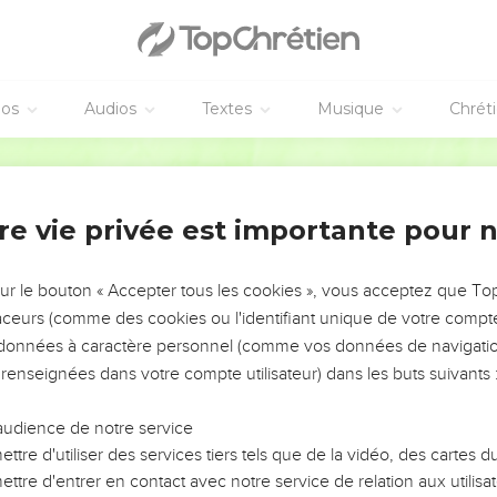
éos
Audios
Textes
Musique
Chrét
re vie privée est importante pour 
NEMENT DE L’ANNÉE !
ÉVITER LES VOTRES ?
sur le bouton « Accepter tous les cookies », vous acceptez que T
traceurs (comme des cookies ou l'identifiant unique de votre compte 
tes, leur impact, leur foi ou leur vision. Mais on voit
s données à caractère personnel (comme vos données de navigatio
fficiles qu'ils ont traversés, alors même que ce sont
 renseignées dans votre compte utilisateur) dans les buts suivants 
audience de notre service
s, et responsables reviennent sur les erreurs
 avancer avec plus de sagesse afin que leurs erreurs
ttre d'utiliser des services tiers tels que de la vidéo, des cartes
un ministère, une équipe, un groupe ou une famille,
ttre d'entrer en contact avec notre service de relation aux utilisat