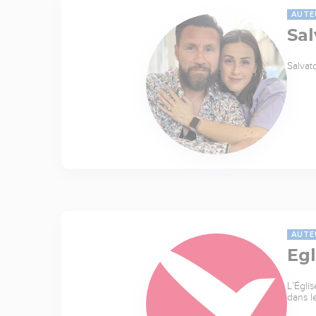
AUTE
Sal
Salvat
AUTE
Egl
L’Égli
dans l