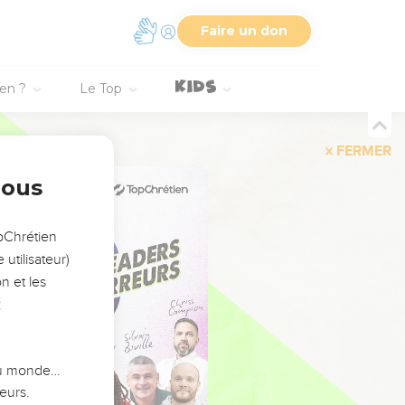
Faire un don
ien ?
Le Top
FERMER
nous
opChrétien
utilisateur)
n et les
:
 du monde…
eurs.