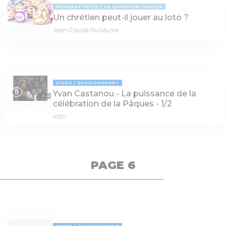
MESSAGE TEXTE
LA QUESTION TABOUE
Un chrétien peut-il jouer au loto ?
Jean-Claude Guillaume
VIDÉO
ENSEIGNEMENT
Yvan Castanou - La puissance de la
28:25
célébration de la Pâques - 1/2
icctv
PAGE 6
VIDÉO
ENSEIGNEMENT