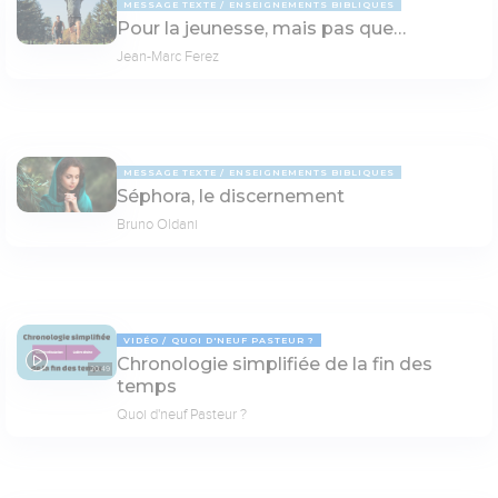
MESSAGE TEXTE
ENSEIGNEMENTS BIBLIQUES
Pour la jeunesse, mais pas que…
Jean-Marc Ferez
MESSAGE TEXTE
ENSEIGNEMENTS BIBLIQUES
Séphora, le discernement
Bruno Oldani
VIDÉO
QUOI D'NEUF PASTEUR ?
Chronologie simplifiée de la fin des
20:49
temps
Quoi d'neuf Pasteur ?