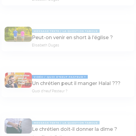
MESSAGE TEXTE
LA QUESTION TABOUE
Peut-on venir en short à l’église ?
Elisabeth Dugas
VIDÉO
QUOI D'NEUF PASTEUR ?
Un chrétien peut il manger Halal ???
17:21
Quoi d'neuf Pasteur ?
MESSAGE TEXTE
LA QUESTION TABOUE
Le chrétien doit-il donner la dîme ?