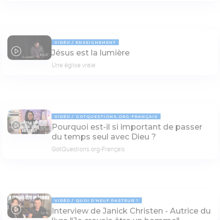
VIDÉO
ENSEIGNEMENT
Jésus est la lumière
45:07
Une église vraie
VIDÉO
GOTQUESTIONS.ORG-FRANÇAIS
Pourquoi est-il si important de passer
03:22
du temps seul avec Dieu ?
GotQuestions.org-Français
VIDÉO
QUOI D'NEUF PASTEUR ?
Interview de Janick Christen - Autrice du
52:16