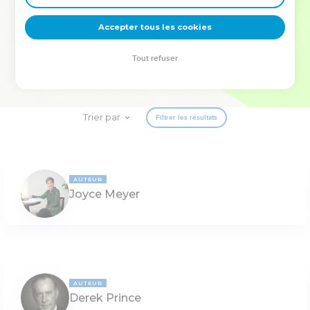
deviennent vos tremplins. Que vous guidiez un ministère, une
équipe, un groupe ou une famille, leur expérience est faite
Accepter tous les cookies
pour vous.
Tout refuser
Je découvre l’événement
Trier par
Filtrer les résultats
AUTEUR
Joyce Meyer
AUTEUR
Derek Prince