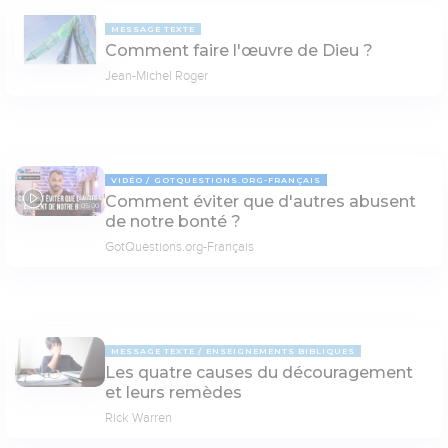
MESSAGE TEXTE
Comment faire l'œuvre de Dieu ?
Jean-Michel Roger
VIDÉO
GOTQUESTIONS.ORG-FRANÇAIS
Comment éviter que d'autres abusent
05:00
de notre bonté ?
GotQuestions.org-Français
MESSAGE TEXTE
ENSEIGNEMENTS BIBLIQUES
Les quatre causes du découragement
et leurs remèdes
Rick Warren