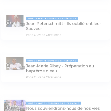
VIDÉO
PORTE OUVERTE CHRÉTIENNE
Jean Peterschmitt - Ils oublièrent leur
58:27
Sauveur
Porte Ouverte Chrétienne
VIDÉO
PORTE OUVERTE CHRÉTIENNE
Jean-Marie Ribay - Préparation au
69:02
baptême d'eau
Porte Ouverte Chrétienne
VIDÉO
GOTQUESTIONS.ORG-FRANÇAIS
Nous souviendrons-nous de nos vies
02:31