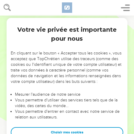
Votre vie privée est importante
pour nous
NE MANQUEZ PAS L’ÉVÉNEMENT
En cliquant sur le bouton « Accepter tous les cookies », vous
acceptez que TopChrétien utilise des traceurs (comme des
DE L’ANNÉE !
cookies ou l'identifiant unique de votre compte utilisateur) et
ET SI LEURS ERREURS POUVAIENT VOUS ÉVITER LES
traite vos données à caractère personnel (comme vos
VOTRES ?
données de navigation et les informations renseignées dans
votre compte utilisateur) dans les buts suivants :
On admire souvent les leaders pour leurs réussites, leur impact,
leur foi ou leur vision. Mais on voit moins les doutes, les erreurs
Mesurer l'audience de notre service
Vous permettre d'utiliser des services tiers tels que de la
et les saisons difficiles qu'ils ont traversés, alors même que ce
vidéo, des cartes du monde…
sont elles qui les ont façonnés.
Vous permettre d'entrer en contact avec notre service de
relation aux utilisateurs.
Dans cette conférence, leaders, entrepreneurs, et responsables
reviennent sur les erreurs marquantes de leur parcours et les
clés pour avancer avec plus de sagesse afin que leurs erreurs
Choisir mes cookies