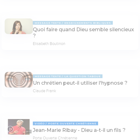
MESSAGE TEXTE
ENSEIGNEMENTS BIBLIQUES
Quoi faire quand Dieu semble silencieux
?
Elisabeth Boutinon
MESSAGE TEXTE
LA QUESTION TABOUE
Un chrétien peut-il utiliser l'hypnose ?
Claude Frank
VIDÉO
PORTE OUVERTE CHRÉTIENNE
Jean-Marie Ribay - Dieu a-t-il un fils ?
53:17
Porte Ouverte Chrétienne