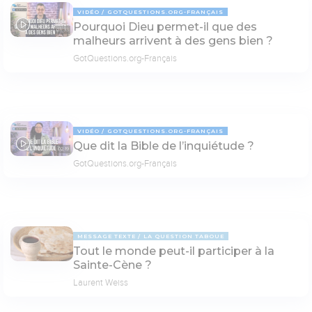
VIDÉO
GOTQUESTIONS.ORG-FRANÇAIS
Pourquoi Dieu permet-il que des
03:33
malheurs arrivent à des gens bien ?
GotQuestions.org-Français
VIDÉO
GOTQUESTIONS.ORG-FRANÇAIS
Que dit la Bible de l’inquiétude ?
02:19
GotQuestions.org-Français
MESSAGE TEXTE
LA QUESTION TABOUE
Tout le monde peut-il participer à la
Sainte-Cène ?
Laurent Weiss