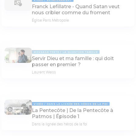
Franck Lefillatre - Quand Satan veut
nous cribler comme du froment
Église Paris Métropole
MESSAGE TEXTE
LA QUESTION TABOUE
Servir Dieu et ma famille : qui doit
passer en premier ?
Laurent Weiss
VIDÉO
DANS LA LIGNÉE DES HÉROS DE LA FOI
La Pentecôte | De la Pentecôte à
05:22
Patmos | Épisode 1
Dans la lignée des héros de la foi