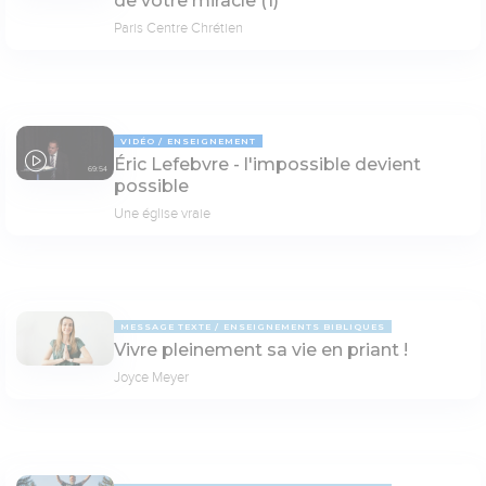
de votre miracle (1)
Paris Centre Chrétien
VIDÉO
ENSEIGNEMENT
Éric Lefebvre - l'impossible devient
69:54
possible
Une église vraie
MESSAGE TEXTE
ENSEIGNEMENTS BIBLIQUES
Vivre pleinement sa vie en priant !
Joyce Meyer