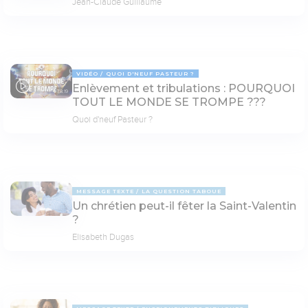
Jean-Claude Guillaume
VIDÉO
QUOI D'NEUF PASTEUR ?
Enlèvement et tribulations : POURQUOI
78:19
TOUT LE MONDE SE TROMPE ???
Quoi d'neuf Pasteur ?
MESSAGE TEXTE
LA QUESTION TABOUE
Un chrétien peut-il fêter la Saint-Valentin
?
Elisabeth Dugas