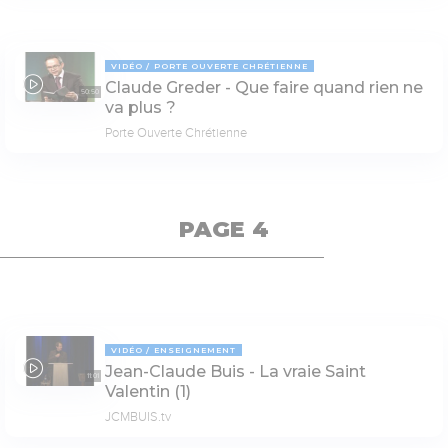
VIDÉO
PORTE OUVERTE CHRÉTIENNE
Claude Greder - Que faire quand rien ne
50:50
va plus ?
Porte Ouverte Chrétienne
PAGE 4
VIDÉO
ENSEIGNEMENT
Jean-Claude Buis - La vraie Saint
11:01
Valentin (1)
JCMBUIS.tv