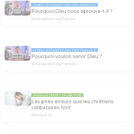
VIDÉO
GOTQUESTIONS.ORG-FRANÇAIS
Pourquoi Dieu nous éprouve-t-il ?
05:00
GotQuestions.org-Français
VIDÉO
GOTQUESTIONS.ORG-FRANÇAIS
Pourquoi vouloir servir Dieu ?
04:45
GotQuestions.org-Français
MESSAGE TEXTE
CÉLIBATAIRE
Les pires erreurs que les chrétiens
célibataires font
Famille & co