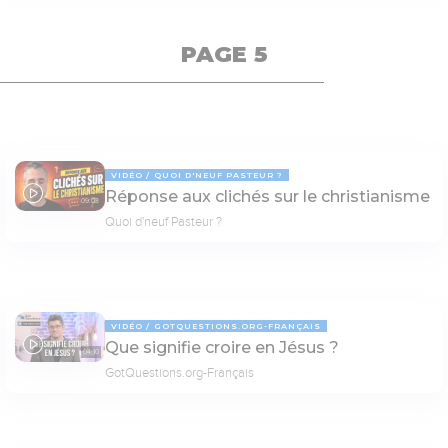
PAGE 5
VIDÉO
QUOI D'NEUF PASTEUR ?
Réponse aux clichés sur le christianisme
09:03
Quoi d'neuf Pasteur ?
VIDÉO
GOTQUESTIONS.ORG-FRANÇAIS
Que signifie croire en Jésus ?
04:10
GotQuestions.org-Français