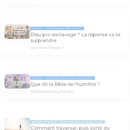
VIDÉO
QUOI D'NEUF PASTEUR ?
Dieu pro-esclavage ? La réponse va te
30:13
surprendre.
Quoi d'neuf Pasteur ?
VIDÉO
GOTQUESTIONS.ORG-FRANÇAIS
Que dit la Bible de l'humilité ?
03:10
GotQuestions.org-Français
MESSAGE TEXTE
ENSEIGNEMENTS BIBLIQUES
Comment traverser, puis sortir du