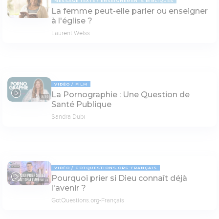
MESSAGE TEXTE
ENSEIGNEMENTS BIBLIQUES
La femme peut-elle parler ou enseigner
à l'église ?
Laurent Weiss
VIDÉO
FILM
La Pornographie : Une Question de
18:39
Santé Publique
Sandra Dubi
VIDÉO
GOTQUESTIONS.ORG-FRANÇAIS
Pourquoi prier si Dieu connaît déjà
04:24
l'avenir ?
GotQuestions.org-Français