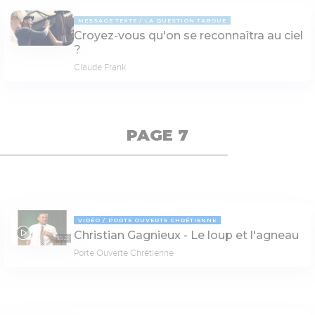
MESSAGE TEXTE
LA QUESTION TABOUE
Croyez-vous qu'on se reconnaîtra au ciel
?
Claude Frank
PAGE 7
VIDÉO
PORTE OUVERTE CHRÉTIENNE
Christian Gagnieux - Le loup et l'agneau
35:22
Porte Ouverte Chrétienne