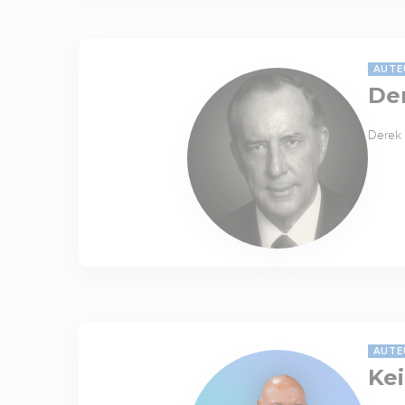
AUTE
De
Derek 
AUTE
Kei