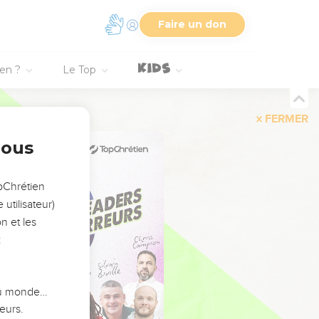
Faire un don
ien ?
Le Top
FERMER
nous
opChrétien
utilisateur)
n et les
:
 du monde…
eurs.