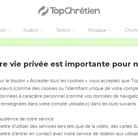
éos
Audios
Textes
Musique
Chrét
re vie privée est importante pour 
NEMENT DE L’ANNÉE !
ÉVITER LES VOTRES ?
sur le bouton « Accepter tous les cookies », vous acceptez que T
traceurs (comme des cookies ou l'identifiant unique de votre compte 
tes, leur impact, leur foi ou leur vision. Mais on voit
s données à caractère personnel (comme vos données de navigatio
fficiles qu'ils ont traversés, alors même que ce sont
 renseignées dans votre compte utilisateur) dans les buts suivants 
audience de notre service
s, et responsables reviennent sur les erreurs
 avancer avec plus de sagesse afin que leurs erreurs
ttre d'utiliser des services tiers tels que de la vidéo, des cartes
un ministère, une équipe, un groupe ou une famille,
ttre d'entrer en contact avec notre service de relation aux utilisat