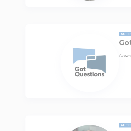
AUTE
Go
Avez-v
AUTE