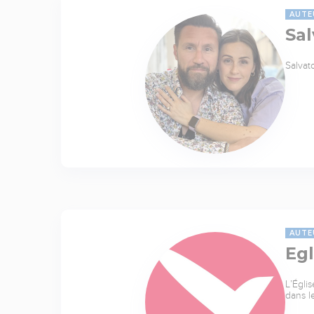
AUTE
Sal
Salvat
AUTE
Egl
L’Égli
dans l