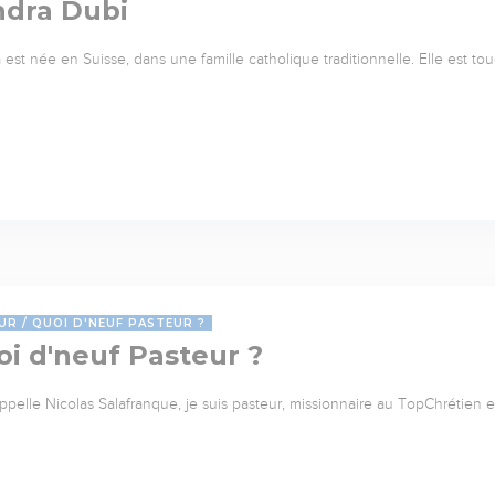
ndra Dubi
 est née en Suisse, dans une famille catholique traditionnelle. Elle est to
UR
QUOI D'NEUF PASTEUR ?
i d'neuf Pasteur ?
ppelle Nicolas Salafranque, je suis pasteur, missionnaire au TopChrétien