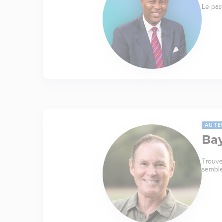
Le pas
AUTE
Ba
Trouve
sembl