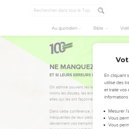
Au quotidien
Bible
Vid
Vot
NE MANQUEZ PAS L’ÉVÉ
ET SI LEURS ERREURS POUVAIENT VOUS 
En cliquant 
utilise des 
On admire souvent les leaders pour leurs réussi
et traite vo
moins les doutes, les erreurs et les saisons di
informations
elles qui les ont façonnés.
Mesurer l'
Dans cette conférence, leaders, entrepreneur
marquantes de leur parcours et les clés pour
Vous perme
deviennent vos tremplins. Que vous guidiez 
Vous perme