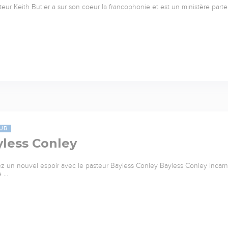
teur Keith Butler a sur son coeur la francophonie et est un ministère parte
UR
yless Conley
z un nouvel espoir avec le pasteur Bayless Conley Bayless Conley incarne 
e …