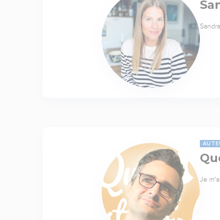
Sa
Sandra
AUTE
Quo
Je m'a