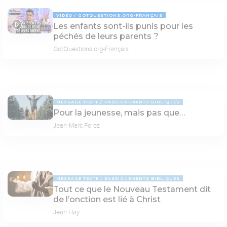
VIDÉO
GOTQUESTIONS.ORG-FRANÇAIS
Les enfants sont-ils punis pour les
03:22
péchés de leurs parents ?
GotQuestions.org-Français
MESSAGE TEXTE
ENSEIGNEMENTS BIBLIQUES
Pour la jeunesse, mais pas que…
Jean-Marc Ferez
MESSAGE TEXTE
ENSEIGNEMENTS BIBLIQUES
Tout ce que le Nouveau Testament dit
de l’onction est lié à Christ
Jean Hay