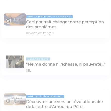
VIDÉO
BIBLEPROJECT FRANÇAIS
Ceci pourrait changer notre perception
05:20
des problèmes
BibleProject français
MESSAGE TEXTE
"Ne me donne ni richesse, ni pauvreté…"
SEL
VIDÉO
JE DÉCOUVRE DIEU
Découvrez une version révolutionnaire
03:29
de la lettre d'Amour du Père !