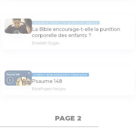
MESSAGE TEXTE
LA QUESTION TABOUE
La Bible encourage-t-elle la punition
corporelle des enfants ?
Elisabeth Dugas
VIDÉO
BIBLEPROJECT FRANÇAIS
Psaume 148
08:31
BibleProject français
PAGE 2