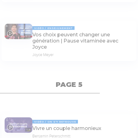
VIDÉO
ENSEIGNEMENT
Vos choix peuvent changer une
04:22
génération | Pause vitaminée avec
Joyce
Joyce Meyer
PAGE 5
VIDÉO
ON S'Y RETROUVE
Vivre un couple harmonieux
77:16
Benjamin Peterschmitt