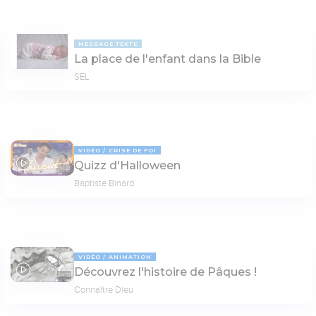
MESSAGE TEXTE
La place de l'enfant dans la Bible
SEL
VIDÉO
CRISE DE FOI
Quizz d'Halloween
14:31
Baptiste Binard
VIDÉO
ANIMATION
Découvrez l'histoire de Pâques !
04:31
Connaître Dieu