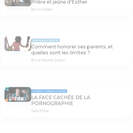
Prière et jeûne d'Esther
Bruno Oldani
MESSAGE TEXTE
Comment honorer ses parents, et
quelles sont les limites ?
Éric et Rachel Dufour
VIDÉO
SANS FILTRE
LA FACE CACHÉE DE LA
08:06
PORNOGRAPHIE
Sans Filtre