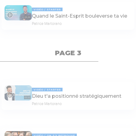
VIDÉO
STARTER
Quand le Saint-Esprit bouleverse ta vie
03:29
Patrice Martorano
PAGE 3
VIDÉO
STARTER
Dieu t'a positionné stratégiquement
03:52
Patrice Martorano
VIDÉO
ON S'Y RETROUVE