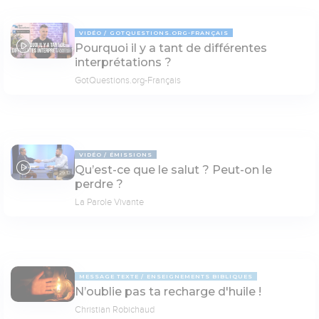
VIDÉO
GOTQUESTIONS.ORG-FRANÇAIS
Pourquoi il y a tant de différentes
07:31
interprétations ?
GotQuestions.org-Français
VIDÉO
ÉMISSIONS
Qu’est-ce que le salut ? Peut-on le
29:12
perdre ?
La Parole Vivante
MESSAGE TEXTE
ENSEIGNEMENTS BIBLIQUES
N’oublie pas ta recharge d'huile !
Christian Robichaud