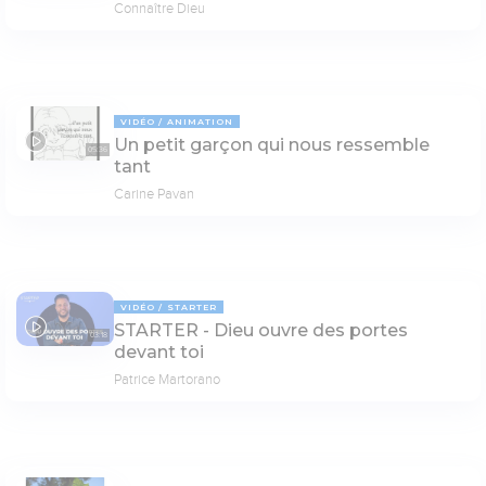
Connaître Dieu
VIDÉO
ANIMATION
Un petit garçon qui nous ressemble
05:36
tant
Carine Pavan
VIDÉO
STARTER
STARTER - Dieu ouvre des portes
03:18
devant toi
Patrice Martorano