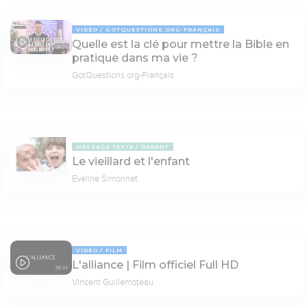
VIDÉO
GOTQUESTIONS.ORG-FRANÇAIS
Quelle est la clé pour mettre la Bible en
06:24
pratique dans ma vie ?
GotQuestions.org-Français
MESSAGE TEXTE
PARENT
Le vieillard et l'enfant
Eveline Simonnet
VIDÉO
FILM
L'alliance | Film officiel Full HD
95:33
Vincent Guillemoteau