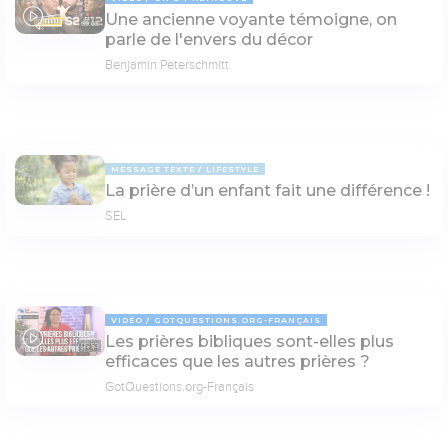
Une ancienne voyante témoigne, on
69:03
parle de l'envers du décor
Benjamin Peterschmitt
MESSAGE TEXTE
LIFESTYLE
La prière d’un enfant fait une différence !
SEL
VIDÉO
GOTQUESTIONS.ORG-FRANÇAIS
Les prières bibliques sont-elles plus
05:53
efficaces que les autres prières ?
GotQuestions.org-Français