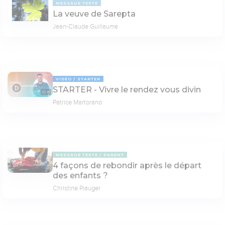
MESSAGE TEXTE
La veuve de Sarepta
Jean-Claude Guillaume
VIDÉO
STARTER
STARTER - Vivre le rendez vous divin
03:13
Patrice Martorano
MESSAGE TEXTE
PARENT
4 façons de rebondir après le départ
des enfants ?
Christine Piauger