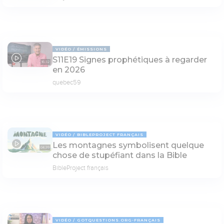
VIDÉO
ÉMISSIONS
S11E19 Signes prophétiques à regarder
16:32
en 2026
quebec59
VIDÉO
BIBLEPROJECT FRANÇAIS
Les montagnes symbolisent quelque
04:39
chose de stupéfiant dans la Bible
BibleProject français
VIDÉO
GOTQUESTIONS.ORG-FRANÇAIS