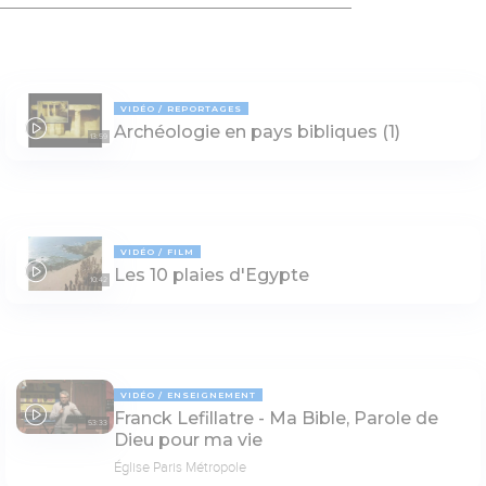
VIDÉO
REPORTAGES
Archéologie en pays bibliques (1)
13:59
VIDÉO
FILM
Les 10 plaies d'Egypte
10:42
VIDÉO
ENSEIGNEMENT
Franck Lefillatre - Ma Bible, Parole de
53:33
Dieu pour ma vie
Église Paris Métropole