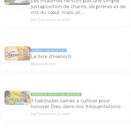
Les Psaumes ne sont pas une simple
juxtaposition de chants, de prières et de
cris du cœur, mais un …
Ralf Dieudonné JN MARY
VIDÉO
CRISE DE FOI
Le livre d'Henoch
15:15
Baptiste Binard
MESSAGE TEXTE
CÉLIBATAIRE
3 habitudes saines à cultiver pour
honorer Dieu dans nos fréquentations
Ralf Dieudonné JN MARY