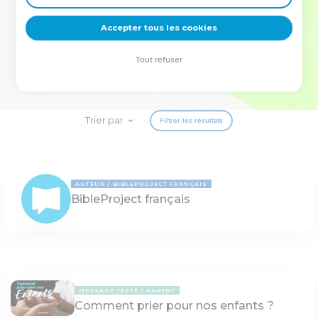
deviennent vos tremplins. Que vous guidiez un ministère, une
équipe, un groupe ou une famille, leur expérience est faite
Accepter tous les cookies
pour vous.
Tout refuser
Je découvre l’événement
Trier par
Filtrer les résultats
AUTEUR
BIBLEPROJECT FRANÇAIS
BibleProject français
MESSAGE TEXTE
PARENT
Comment prier pour nos enfants ?