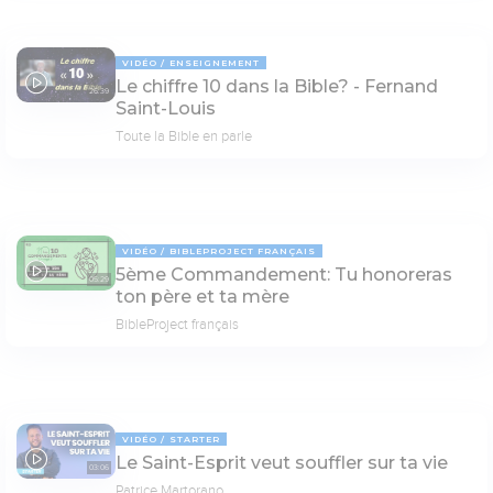
VIDÉO
ENSEIGNEMENT
Le chiffre 10 dans la Bible? - Fernand
26:39
Saint-Louis
Toute la Bible en parle
VIDÉO
BIBLEPROJECT FRANÇAIS
5ème Commandement: Tu honoreras
05:29
ton père et ta mère
BibleProject français
VIDÉO
STARTER
Le Saint-Esprit veut souffler sur ta vie
03:06
Patrice Martorano