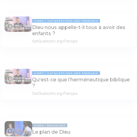
VIDÉO
GOTQUESTIONS.ORG-FRANÇAIS
Dieu nous appelle-t-il tous à avoir des
04:07
enfants ?
GotQuestions.org-Français
VIDÉO
GOTQUESTIONS.ORG-FRANÇAIS
Qu'est-ce que l’herméneutique biblique
05:00
?
GotQuestions.org-Français
VIDÉO
ÉMISSIONS
Le plan de Dieu
29:12