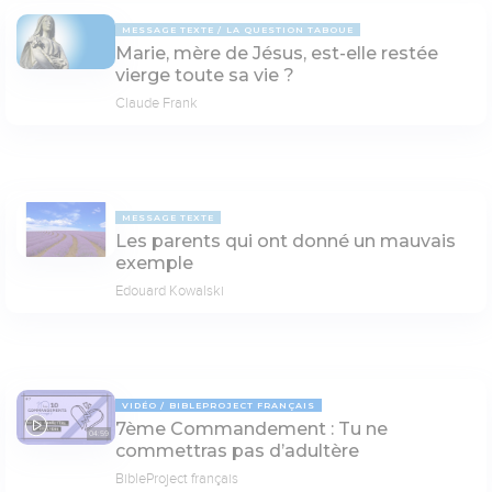
MESSAGE TEXTE
LA QUESTION TABOUE
Marie, mère de Jésus, est-elle restée
vierge toute sa vie ?
Claude Frank
MESSAGE TEXTE
Les parents qui ont donné un mauvais
exemple
Edouard Kowalski
VIDÉO
BIBLEPROJECT FRANÇAIS
7ème Commandement : Tu ne
04:59
commettras pas d’adultère
BibleProject français