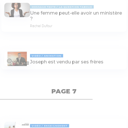
MESSAGE TEXTE
LA QUESTION TABOUE
Une femme peut-elle avoir un ministère
?
Rachel Dufour
VIDÉO
ANIMATION
Joseph est vendu par ses frères
16:28
PAGE 7
VIDÉO
ENSEIGNEMENT