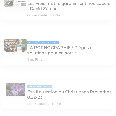
Les vrais motifs qui animent nos coeurs
44:19
- David Zürcher
Gospel Center La Côte
VIDÉO
SANS FILTRE
LA PORNOGRAPHIE / Pièges et
16:45
solutions pour en sortir
Sans Filtre
MESSAGE TEXTE
Est-il question du Christ dans Proverbes
8.22-23 ?
Jean-Claude Guillaume