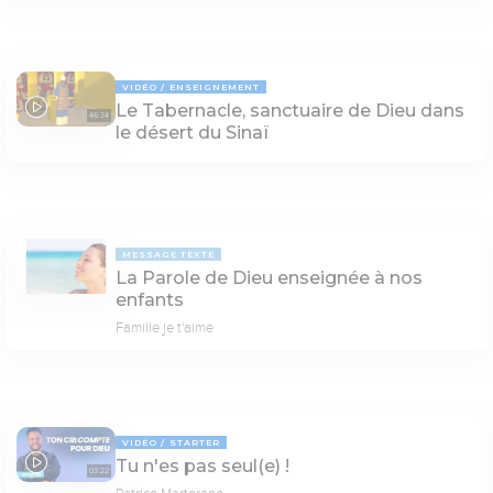
VIDÉO
ENSEIGNEMENT
Le Tabernacle, sanctuaire de Dieu dans
46:34
le désert du Sinaï
MESSAGE TEXTE
La Parole de Dieu enseignée à nos
enfants
Famille je t'aime
VIDÉO
STARTER
Tu n'es pas seul(e) !
03:22