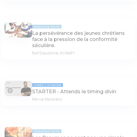
MESSAGE TEXTE
La persévérance des jeunes chrétiens
face à la pression de la conformité
séculière.
Ralf Dieudonné JN MARY
VIDÉO
STARTER
STARTER - Attends le timing divin
03:06
Patrice Martorano
MESSAGE TEXTE