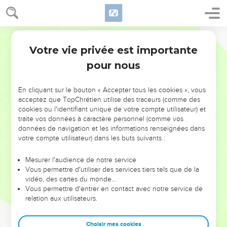
Votre vie privée est importante
pour nous
NE MANQUEZ PAS L’ÉVÉNEMENT
En cliquant sur le bouton « Accepter tous les cookies », vous
acceptez que TopChrétien utilise des traceurs (comme des
DE L’ANNÉE !
cookies ou l'identifiant unique de votre compte utilisateur) et
ET SI LEURS ERREURS POUVAIENT VOUS ÉVITER LES
traite vos données à caractère personnel (comme vos
VOTRES ?
données de navigation et les informations renseignées dans
votre compte utilisateur) dans les buts suivants :
On admire souvent les leaders pour leurs réussites, leur impact,
leur foi ou leur vision. Mais on voit moins les doutes, les erreurs
Mesurer l'audience de notre service
Vous permettre d'utiliser des services tiers tels que de la
et les saisons difficiles qu'ils ont traversés, alors même que ce
vidéo, des cartes du monde…
sont elles qui les ont façonnés.
Vous permettre d'entrer en contact avec notre service de
relation aux utilisateurs.
Dans cette conférence, leaders, entrepreneurs, et responsables
reviennent sur les erreurs marquantes de leur parcours et les
clés pour avancer avec plus de sagesse afin que leurs erreurs
Choisir mes cookies