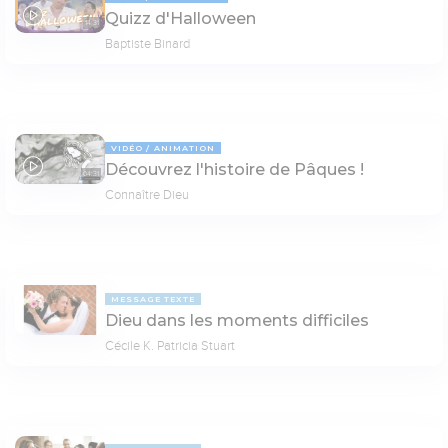
Quizz d'Halloween
14:31
Baptiste Binard
VIDÉO
ANIMATION
Découvrez l'histoire de Pâques !
04:31
Connaître Dieu
MESSAGE TEXTE
Dieu dans les moments difficiles
Cécile K. Patricia Stuart