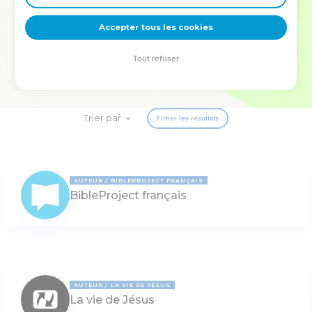
deviennent vos tremplins. Que vous guidiez un ministère, une
équipe, un groupe ou une famille, leur expérience est faite
Accepter tous les cookies
pour vous.
Tout refuser
Je découvre l’événement
Trier par
Filtrer les résultats
AUTEUR
BIBLEPROJECT FRANÇAIS
BibleProject français
AUTEUR
LA VIE DE JÉSUS
La vie de Jésus