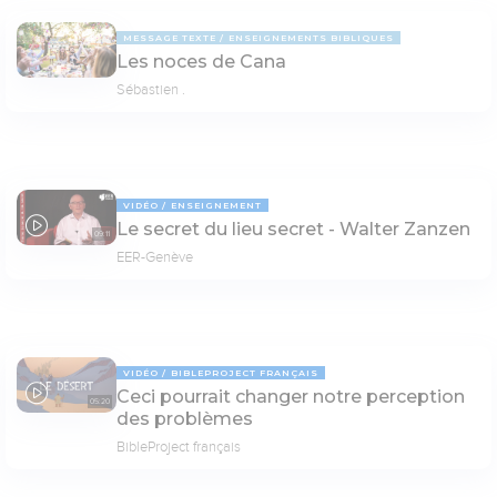
MESSAGE TEXTE
ENSEIGNEMENTS BIBLIQUES
Les noces de Cana
Sébastien .
VIDÉO
ENSEIGNEMENT
Le secret du lieu secret - Walter Zanzen
09:11
EER-Genève
VIDÉO
BIBLEPROJECT FRANÇAIS
Ceci pourrait changer notre perception
05:20
des problèmes
BibleProject français