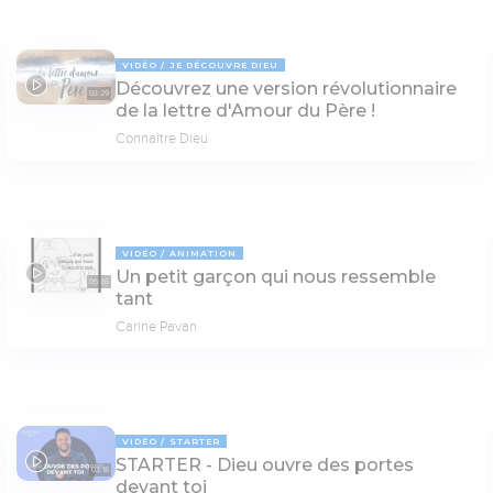
VIDÉO
JE DÉCOUVRE DIEU
Découvrez une version révolutionnaire
03:29
de la lettre d'Amour du Père !
Connaître Dieu
VIDÉO
ANIMATION
Un petit garçon qui nous ressemble
05:36
tant
Carine Pavan
VIDÉO
STARTER
STARTER - Dieu ouvre des portes
03:18
devant toi