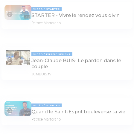
VIDÉO
STARTER
STARTER - Vivre le rendez vous divin
03:13
Patrice Martorano
VIDÉO
ENSEIGNEMENT
Jean-Claude BUIS- Le pardon dans le
28:50
couple
JCMBUIS.tv
VIDÉO
STARTER
Quand le Saint-Esprit bouleverse ta vie
03:29
Patrice Martorano