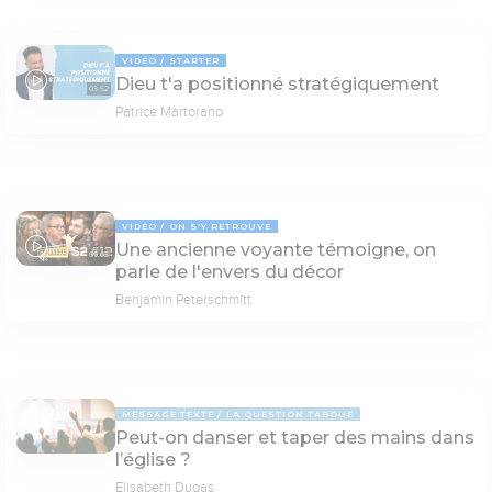
VIDÉO
STARTER
Dieu t'a positionné stratégiquement
03:52
Patrice Martorano
VIDÉO
ON S'Y RETROUVE
Une ancienne voyante témoigne, on
69:03
parle de l'envers du décor
Benjamin Peterschmitt
MESSAGE TEXTE
LA QUESTION TABOUE
Peut-on danser et taper des mains dans
l’église ?
Elisabeth Dugas