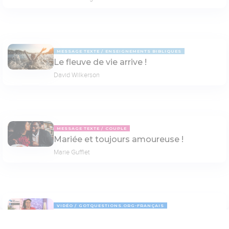
MESSAGE TEXTE
ENSEIGNEMENTS BIBLIQUES
Le fleuve de vie arrive !
David Wilkerson
MESSAGE TEXTE
COUPLE
Mariée et toujours amoureuse !
Marie Gufflet
VIDÉO
GOTQUESTIONS.ORG-FRANÇAIS
Les prières bibliques sont-elles plus
05:53
efficaces que les autres prières ?