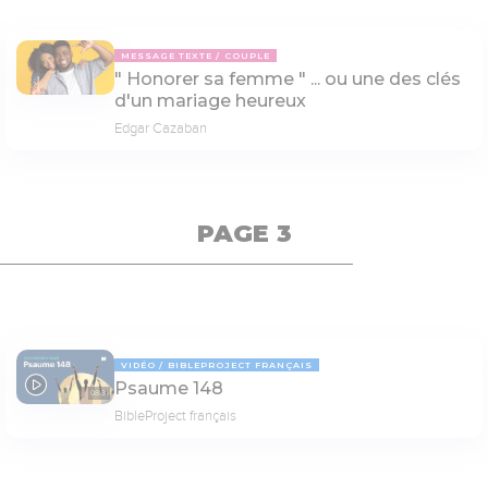
MESSAGE TEXTE
COUPLE
" Honorer sa femme " ... ou une des clés
d'un mariage heureux
Edgar Cazaban
PAGE 3
VIDÉO
BIBLEPROJECT FRANÇAIS
Psaume 148
08:31
BibleProject français