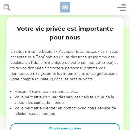
Votre vie privée est importante
pour nous
NE MANQUEZ PAS L’ÉVÉNEMENT
En cliquant sur le bouton « Accepter tous les cookies », vous
acceptez que TopChrétien utilise des traceurs (comme des
DE L’ANNÉE !
cookies ou l'identifiant unique de votre compte utilisateur) et
ET SI LEURS ERREURS POUVAIENT VOUS ÉVITER LES
traite vos données à caractère personnel (comme vos
VOTRES ?
données de navigation et les informations renseignées dans
votre compte utilisateur) dans les buts suivants :
On admire souvent les leaders pour leurs réussites, leur impact,
leur foi ou leur vision. Mais on voit moins les doutes, les erreurs
Mesurer l'audience de notre service
Vous permettre d'utiliser des services tiers tels que de la
et les saisons difficiles qu'ils ont traversés, alors même que ce
vidéo, des cartes du monde…
sont elles qui les ont façonnés.
Vous permettre d'entrer en contact avec notre service de
relation aux utilisateurs.
Dans cette conférence, leaders, entrepreneurs, et responsables
reviennent sur les erreurs marquantes de leur parcours et les
clés pour avancer avec plus de sagesse afin que leurs erreurs
Choisir mes cookies