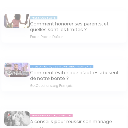
MESSAGE TEXTE
Comment honorer ses parents, et
quelles sont les limites ?
Éric et Rachel Dufour
VIDÉO
GOTQUESTIONS.ORG-FRANÇAIS
Comment éviter que d'autres abusent
05:00
de notre bonté ?
GotQuestions.org-Français
MESSAGE TEXTE
COUPLE
4 conseils pour réussir son mariage