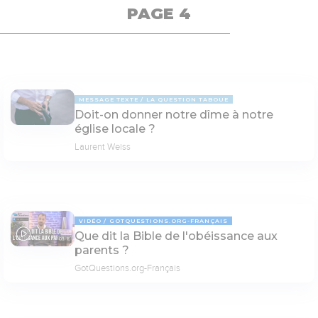
PAGE 4
MESSAGE TEXTE
LA QUESTION TABOUE
Doit-on donner notre dîme à notre
église locale ?
Laurent Weiss
VIDÉO
GOTQUESTIONS.ORG-FRANÇAIS
Que dit la Bible de l'obéissance aux
03:15
parents ?
GotQuestions.org-Français