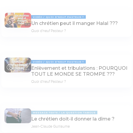
VIDÉO
QUOI D'NEUF PASTEUR ?
Un chrétien peut il manger Halal ???
17:21
Quoi d'neuf Pasteur ?
VIDÉO
QUOI D'NEUF PASTEUR ?
Enlèvement et tribulations : POURQUOI
78:19
TOUT LE MONDE SE TROMPE ???
Quoi d'neuf Pasteur ?
MESSAGE TEXTE
LA QUESTION TABOUE
Le chrétien doit-il donner la dîme ?
Jean-Claude Guillaume