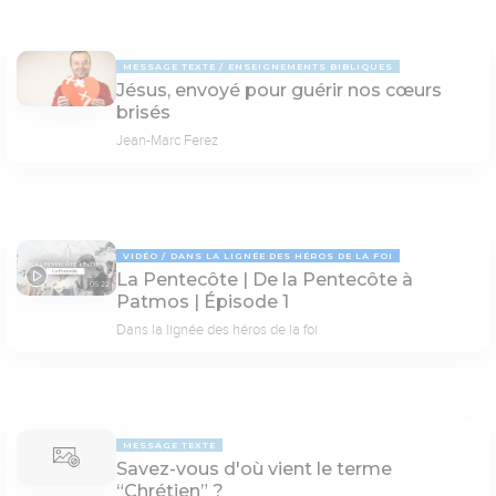
MESSAGE TEXTE
ENSEIGNEMENTS BIBLIQUES
Jésus, envoyé pour guérir nos cœurs
brisés
Jean-Marc Ferez
VIDÉO
DANS LA LIGNÉE DES HÉROS DE LA FOI
La Pentecôte | De la Pentecôte à
05:22
Patmos | Épisode 1
Dans la lignée des héros de la foi
MESSAGE TEXTE
Savez-vous d'où vient le terme
“Chrétien” ?