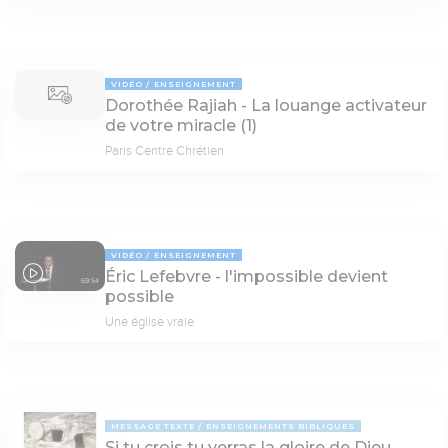
VIDÉO
ENSEIGNEMENT
Dorothée Rajiah - La louange activateur
de votre miracle (1)
Paris Centre Chrétien
VIDÉO
ENSEIGNEMENT
Éric Lefebvre - l'impossible devient
69:54
possible
Une église vraie
MESSAGE TEXTE
ENSEIGNEMENTS BIBLIQUES
Si tu crois tu verras la gloire de Dieu