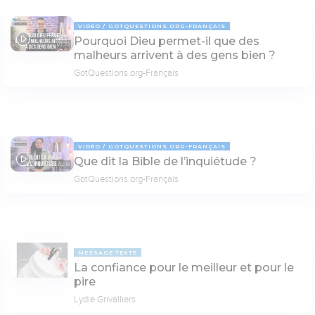
VIDÉO
GOTQUESTIONS.ORG-FRANÇAIS
Pourquoi Dieu permet-il que des
03:33
malheurs arrivent à des gens bien ?
GotQuestions.org-Français
VIDÉO
GOTQUESTIONS.ORG-FRANÇAIS
Que dit la Bible de l’inquiétude ?
02:19
GotQuestions.org-Français
MESSAGE TEXTE
La confiance pour le meilleur et pour le
pire
Lydie Grivalliers