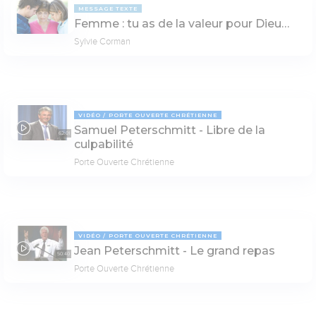
MESSAGE TEXTE
Femme : tu as de la valeur pour Dieu…
Sylvie Corman
VIDÉO
PORTE OUVERTE CHRÉTIENNE
Samuel Peterschmitt - Libre de la
62:01
culpabilité
Porte Ouverte Chrétienne
VIDÉO
PORTE OUVERTE CHRÉTIENNE
Jean Peterschmitt - Le grand repas
50:40
Porte Ouverte Chrétienne