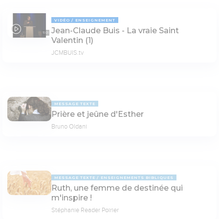
VIDÉO
ENSEIGNEMENT
Jean-Claude Buis - La vraie Saint
11:01
Valentin (1)
JCMBUIS.tv
MESSAGE TEXTE
Prière et jeûne d'Esther
Bruno Oldani
MESSAGE TEXTE
ENSEIGNEMENTS BIBLIQUES
Ruth, une femme de destinée qui
m'inspire !
Stéphanie Reader Poirier