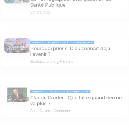
18:39
Santé Publique
Sandra Dubi
VIDÉO
GOTQUESTIONS.ORG-FRANÇAIS
Pourquoi prier si Dieu connaît déjà
04:24
l'avenir ?
GotQuestions.org-Français
VIDÉO
PORTE OUVERTE CHRÉTIENNE
Claude Greder - Que faire quand rien ne
50:50
va plus ?
Porte Ouverte Chrétienne