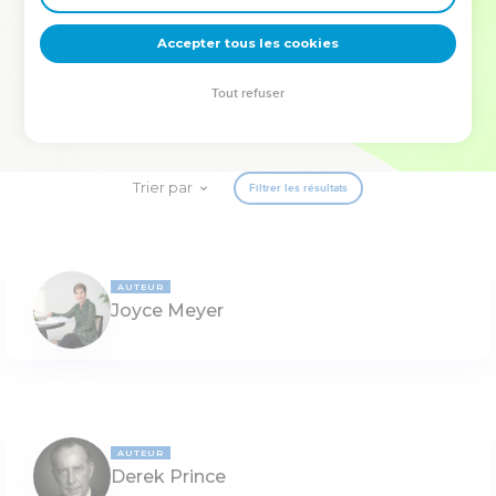
deviennent vos tremplins. Que vous guidiez un ministère, une
équipe, un groupe ou une famille, leur expérience est faite
Accepter tous les cookies
pour vous.
Tout refuser
Je découvre l’événement
Trier par
Filtrer les résultats
AUTEUR
Joyce Meyer
AUTEUR
Derek Prince