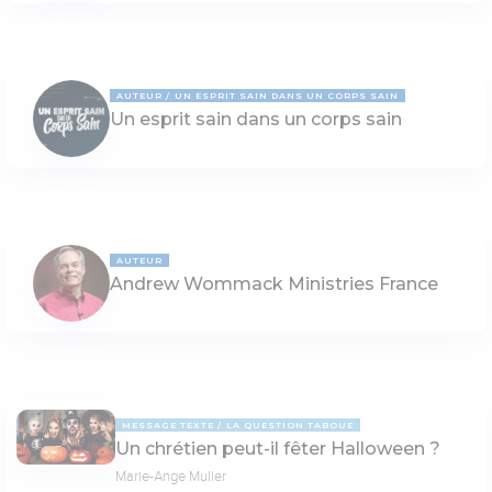
AUTEUR
UN ESPRIT SAIN DANS UN CORPS SAIN
Un esprit sain dans un corps sain
AUTEUR
Andrew Wommack Ministries France
MESSAGE TEXTE
LA QUESTION TABOUE
Un chrétien peut-il fêter Halloween ?
Marie-Ange Muller