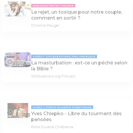
MESSAGE TEXTE
COUPLE
Le rejet, un toxique pour notre couple,
comment en sortir ?
Christine Piauger
VIDÉO
GOTQUESTIONS.ORG-FRANÇAIS
La masturbation : est-ce un péché selon
03:20
la Bible ?
GotQuestions.org-Français
VIDÉO
PORTE OUVERTE CHRÉTIENNE
Yves Chlepko - Libre du tourment des
57:22
pensées
Porte Ouverte Chrétienne