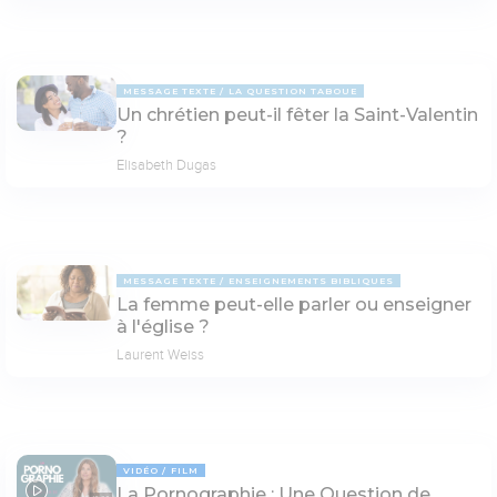
MESSAGE TEXTE
LA QUESTION TABOUE
Un chrétien peut-il fêter la Saint-Valentin
?
Elisabeth Dugas
MESSAGE TEXTE
ENSEIGNEMENTS BIBLIQUES
La femme peut-elle parler ou enseigner
à l'église ?
Laurent Weiss
VIDÉO
FILM
La Pornographie : Une Question de