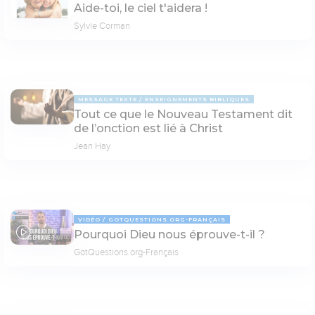
Aide-toi, le ciel t'aidera !
Sylvie Corman
MESSAGE TEXTE
ENSEIGNEMENTS BIBLIQUES
Tout ce que le Nouveau Testament dit
de l’onction est lié à Christ
Jean Hay
VIDÉO
GOTQUESTIONS.ORG-FRANÇAIS
Pourquoi Dieu nous éprouve-t-il ?
05:00
GotQuestions.org-Français