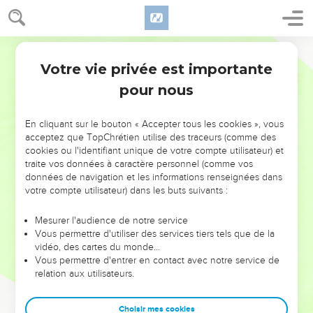
Votre vie privée est importante
pour nous
NE MANQUEZ PAS L’ÉVÉNEMENT
En cliquant sur le bouton « Accepter tous les cookies », vous
acceptez que TopChrétien utilise des traceurs (comme des
DE L’ANNÉE !
cookies ou l'identifiant unique de votre compte utilisateur) et
ET SI LEURS ERREURS POUVAIENT VOUS ÉVITER LES
traite vos données à caractère personnel (comme vos
VOTRES ?
données de navigation et les informations renseignées dans
votre compte utilisateur) dans les buts suivants :
On admire souvent les leaders pour leurs réussites, leur impact,
leur foi ou leur vision. Mais on voit moins les doutes, les erreurs
Mesurer l'audience de notre service
Vous permettre d'utiliser des services tiers tels que de la
et les saisons difficiles qu'ils ont traversés, alors même que ce
vidéo, des cartes du monde…
sont elles qui les ont façonnés.
Vous permettre d'entrer en contact avec notre service de
relation aux utilisateurs.
Dans cette conférence, leaders, entrepreneurs, et responsables
reviennent sur les erreurs marquantes de leur parcours et les
clés pour avancer avec plus de sagesse afin que leurs erreurs
Choisir mes cookies