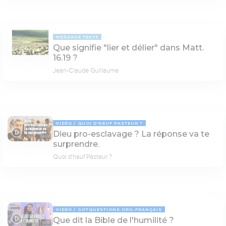
MESSAGE TEXTE
Que signifie "lier et délier" dans Matt.
16.19 ?
Jean-Claude Guillaume
VIDÉO
QUOI D'NEUF PASTEUR ?
Dieu pro-esclavage ? La réponse va te
30:13
surprendre.
Quoi d'neuf Pasteur ?
VIDÉO
GOTQUESTIONS.ORG-FRANÇAIS
Que dit la Bible de l'humilité ?
03:10