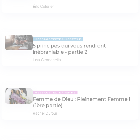
Éric Célérier
MESSAGE TEXTE
LIFESTYLE
5 principes qui vous rendront
inébranlable - partie 2
Lisa Giordanella
MESSAGE TEXTE
FEMME
Femme de Dieu : Pleinement Femme !
(1ère partie)
Rachel Dufour