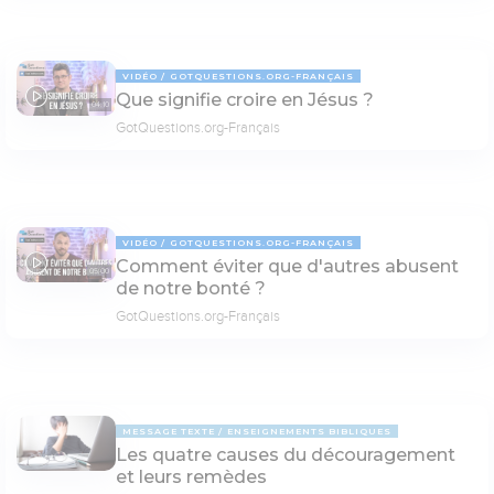
VIDÉO
GOTQUESTIONS.ORG-FRANÇAIS
Que signifie croire en Jésus ?
04:10
GotQuestions.org-Français
VIDÉO
GOTQUESTIONS.ORG-FRANÇAIS
Comment éviter que d'autres abusent
05:00
de notre bonté ?
GotQuestions.org-Français
MESSAGE TEXTE
ENSEIGNEMENTS BIBLIQUES
Les quatre causes du découragement
et leurs remèdes