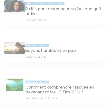
MESSAGE TEXTE
LIFESTYLE
2 clés pour rester heureux(se) quoiqu’il
arrive !
Lisa Giordanella
MESSAGE TEXTE
Soyons humble et en paix !
Ludovic Caprin
MESSAGE TEXTE
Comment comprendre "sauvée en
devenant mère" (1 Tim. 2.15) ?
Jean-Claude Guillaume