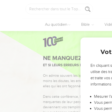
Au quotidien
Bible
Vid
Vot
NE MANQUEZ PAS L’ÉVÉ
ET SI LEURS ERREURS POUVAIENT VOUS 
En cliquant 
utilise des 
On admire souvent les leaders pour leurs réussi
et traite vo
moins les doutes, les erreurs et les saisons di
informations
elles qui les ont façonnés.
Mesurer l'
Dans cette conférence, leaders, entrepreneur
marquantes de leur parcours et les clés pour
Vous perme
deviennent vos tremplins. Que vous guidiez 
Vous perme