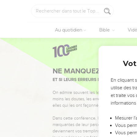
Au quotidien
Bible
Vid
Vot
NE MANQUEZ PAS L’ÉVÉ
ET SI LEURS ERREURS POUVAIENT VOUS 
En cliquant 
utilise des 
On admire souvent les leaders pour leurs réussi
et traite vo
moins les doutes, les erreurs et les saisons di
informations
elles qui les ont façonnés.
Mesurer l'
Dans cette conférence, leaders, entrepreneur
marquantes de leur parcours et les clés pour
Vous perme
deviennent vos tremplins. Que vous guidiez 
Vous perme