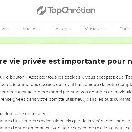
éos
Audios
Textes
Musique
Chrét
re vie privée est importante pour 
NEMENT DE L’ANNÉE !
ÉVITER LES VOTRES ?
sur le bouton « Accepter tous les cookies », vous acceptez que T
traceurs (comme des cookies ou l'identifiant unique de votre compte 
tes, leur impact, leur foi ou leur vision. Mais on voit
s données à caractère personnel (comme vos données de navigatio
fficiles qu'ils ont traversés, alors même que ce sont
 renseignées dans votre compte utilisateur) dans les buts suivants 
audience de notre service
s, et responsables reviennent sur les erreurs
 avancer avec plus de sagesse afin que leurs erreurs
ttre d'utiliser des services tiers tels que de la vidéo, des cartes
un ministère, une équipe, un groupe ou une famille,
ttre d'entrer en contact avec notre service de relation aux utilisat