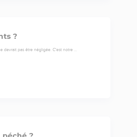
nts ?
 ne devrait pas être négligée. C'est notre …
l péché ?