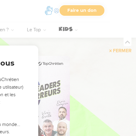
Faire un don
ien ?
Le Top
FERMER
nous
opChrétien
utilisateur)
n et les
:
 du monde…
eurs.