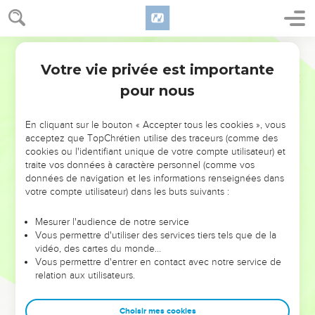
Votre vie privée est importante
pour nous
NE MANQUEZ PAS L’ÉVÉNEMENT
En cliquant sur le bouton « Accepter tous les cookies », vous
acceptez que TopChrétien utilise des traceurs (comme des
DE L’ANNÉE !
cookies ou l'identifiant unique de votre compte utilisateur) et
ET SI LEURS ERREURS POUVAIENT VOUS ÉVITER LES
traite vos données à caractère personnel (comme vos
VOTRES ?
données de navigation et les informations renseignées dans
votre compte utilisateur) dans les buts suivants :
On admire souvent les leaders pour leurs réussites, leur impact,
leur foi ou leur vision. Mais on voit moins les doutes, les erreurs
Mesurer l'audience de notre service
Vous permettre d'utiliser des services tiers tels que de la
et les saisons difficiles qu'ils ont traversés, alors même que ce
vidéo, des cartes du monde…
sont elles qui les ont façonnés.
Vous permettre d'entrer en contact avec notre service de
relation aux utilisateurs.
Dans cette conférence, leaders, entrepreneurs, et responsables
reviennent sur les erreurs marquantes de leur parcours et les
clés pour avancer avec plus de sagesse afin que leurs erreurs
Choisir mes cookies