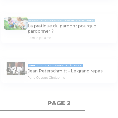
MESSAGE TEXTE
ENSEIGNEMENTS BIBLIQUES
La pratique du pardon : pourquoi
pardonner ?
Famille je t'aime
VIDÉO
PORTE OUVERTE CHRÉTIENNE
Jean Peterschmitt - Le grand repas
50:40
Porte Ouverte Chrétienne
PAGE 2