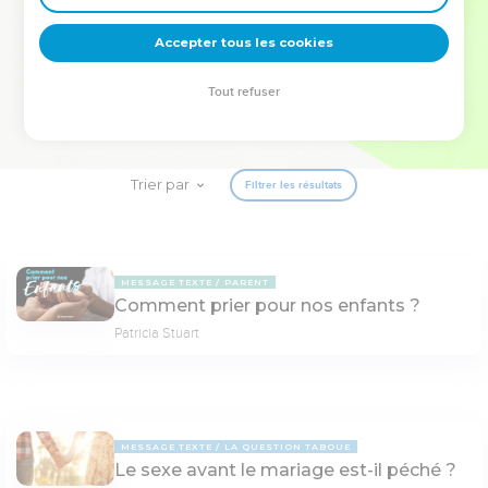
deviennent vos tremplins. Que vous guidiez un ministère, une
équipe, un groupe ou une famille, leur expérience est faite
Accepter tous les cookies
pour vous.
Tout refuser
Je découvre l’événement
Trier par
Filtrer les résultats
MESSAGE TEXTE
PARENT
Comment prier pour nos enfants ?
Patricia Stuart
MESSAGE TEXTE
LA QUESTION TABOUE
Le sexe avant le mariage est-il péché ?