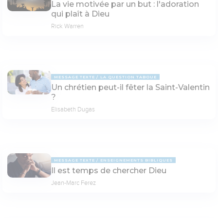
La vie motivée par un but : l'adoration
qui plaît à Dieu
Rick Warren
MESSAGE TEXTE
LA QUESTION TABOUE
Un chrétien peut-il fêter la Saint-Valentin
?
Elisabeth Dugas
MESSAGE TEXTE
ENSEIGNEMENTS BIBLIQUES
Il est temps de chercher Dieu
Jean-Marc Ferez