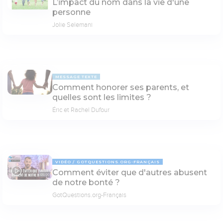
L’impact du nom dans la vie d'une
personne
Jolie Selemani
MESSAGE TEXTE
Comment honorer ses parents, et
quelles sont les limites ?
Éric et Rachel Dufour
VIDÉO
GOTQUESTIONS.ORG-FRANÇAIS
Comment éviter que d'autres abusent
05:00
de notre bonté ?
GotQuestions.org-Français