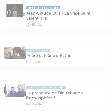
VIDÉO
ENSEIGNEMENT
Jean-Claude Buis - La vraie Saint
11:01
Valentin (1)
JCMBUIS.tv
MESSAGE TEXTE
Prière et jeûne d'Esther
Bruno Oldani
MESSAGE TEXTE
LIFESTYLE
La présence de Dieu change
l’atmosphère !
David Porter