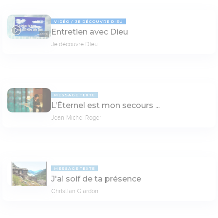
VIDÉO
JE DÉCOUVRE DIEU
Entretien avec Dieu
05:16
Je découvre Dieu
MESSAGE TEXTE
L’Éternel est mon secours ...
Jean-Michel Roger
MESSAGE TEXTE
J'ai soif de ta présence
Christian Glardon