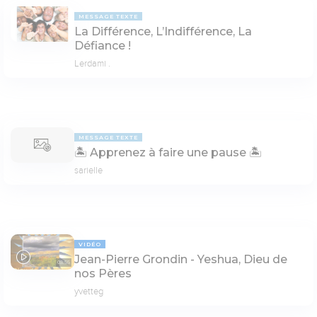
MESSAGE TEXTE
La Différence, L’Indifférence, La
Défiance !
Lerdami .
MESSAGE TEXTE
🏝 Apprenez à faire une pause 🏝
sarielle
VIDÉO
Jean-Pierre Grondin - Yeshua, Dieu de
03:55
nos Pères
yvetteg