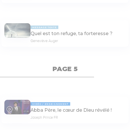
MESSAGE TEXTE
Quel est ton refuge, ta forteresse ?
Geneviève Auger
PAGE 5
VIDÉO
ENSEIGNEMENT
Abba Père, le cœur de Dieu révélé !
27:38
Joseph Prince FR