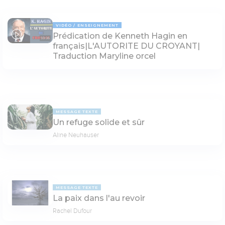
VIDÉO
ENSEIGNEMENT
Prédication de Kenneth Hagin en
59:06
français|L'AUTORITE DU CROYANT|
Traduction Maryline orcel
MESSAGE TEXTE
Un refuge solide et sûr
Aline Neuhauser
MESSAGE TEXTE
La paix dans l'au revoir
Rachel Dufour