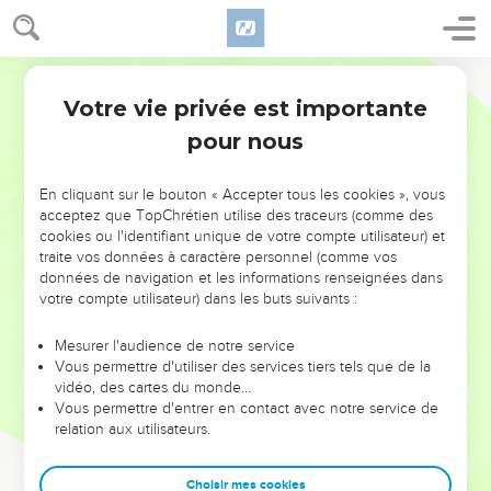
Votre vie privée est importante
pour nous
NE MANQUEZ PAS L’ÉVÉNEMENT
En cliquant sur le bouton « Accepter tous les cookies », vous
acceptez que TopChrétien utilise des traceurs (comme des
DE L’ANNÉE !
cookies ou l'identifiant unique de votre compte utilisateur) et
ET SI LEURS ERREURS POUVAIENT VOUS ÉVITER LES
traite vos données à caractère personnel (comme vos
VOTRES ?
données de navigation et les informations renseignées dans
votre compte utilisateur) dans les buts suivants :
On admire souvent les leaders pour leurs réussites, leur impact,
leur foi ou leur vision. Mais on voit moins les doutes, les erreurs
Mesurer l'audience de notre service
Vous permettre d'utiliser des services tiers tels que de la
et les saisons difficiles qu'ils ont traversés, alors même que ce
vidéo, des cartes du monde…
sont elles qui les ont façonnés.
Vous permettre d'entrer en contact avec notre service de
relation aux utilisateurs.
Dans cette conférence, leaders, entrepreneurs, et responsables
reviennent sur les erreurs marquantes de leur parcours et les
clés pour avancer avec plus de sagesse afin que leurs erreurs
Choisir mes cookies