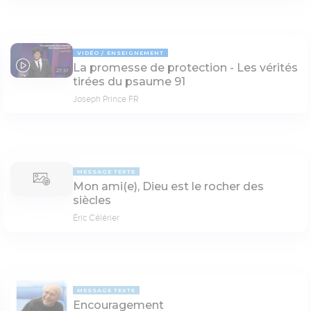
VIDÉO
ENSEIGNEMENT
La promesse de protection - Les vérités
27:37
tirées du psaume 91
Joseph Prince FR
MESSAGE TEXTE
Mon ami(e), Dieu est le rocher des
siècles
Éric Célérier
MESSAGE TEXTE
Encouragement