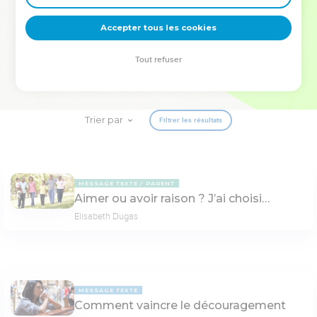
deviennent vos tremplins. Que vous guidiez un ministère, une
équipe, un groupe ou une famille, leur expérience est faite
Accepter tous les cookies
pour vous.
Tout refuser
Je découvre l’événement
Trier par
Filtrer les résultats
MESSAGE TEXTE
PARENT
Aimer ou avoir raison ? J’ai choisi…
Elisabeth Dugas
MESSAGE TEXTE
Comment vaincre le découragement