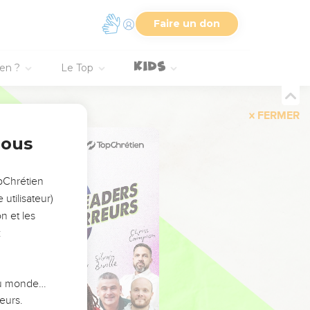
Faire un don
ien ?
Le Top
FERMER
nous
opChrétien
utilisateur)
n et les
:
 du monde…
eurs.