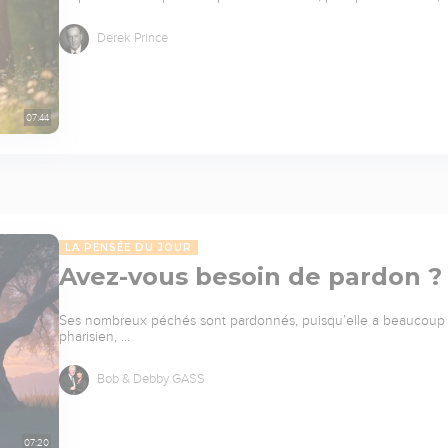
Derek Prince
07:44
LA PENSÉE DU JOUR
Avez-vous besoin de pardon ?
Ses nombreux péchés sont pardonnés, puisqu’elle a beaucoup ai
pharisien, …
Bob & Debby GASS
07:20