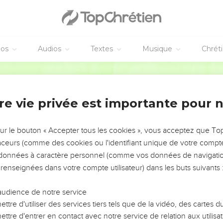
éos
Audios
Textes
Musique
Chrét
re vie privée est importante pour 
NEMENT DE L’ANNÉE !
ÉVITER LES VOTRES ?
sur le bouton « Accepter tous les cookies », vous acceptez que T
traceurs (comme des cookies ou l'identifiant unique de votre compte 
tes, leur impact, leur foi ou leur vision. Mais on voit
s données à caractère personnel (comme vos données de navigatio
fficiles qu'ils ont traversés, alors même que ce sont
 renseignées dans votre compte utilisateur) dans les buts suivants 
audience de notre service
s, et responsables reviennent sur les erreurs
 avancer avec plus de sagesse afin que leurs erreurs
ttre d'utiliser des services tiers tels que de la vidéo, des cartes
un ministère, une équipe, un groupe ou une famille,
ttre d'entrer en contact avec notre service de relation aux utilisat