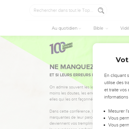
Au quotidien
Bible
Vid
Vot
NE MANQUEZ PAS L’ÉVÉ
ET SI LEURS ERREURS POUVAIENT VOUS 
En cliquant 
utilise des 
On admire souvent les leaders pour leurs réussi
et traite vo
moins les doutes, les erreurs et les saisons di
informations
elles qui les ont façonnés.
Mesurer l'
Dans cette conférence, leaders, entrepreneur
marquantes de leur parcours et les clés pour
Vous perme
deviennent vos tremplins. Que vous guidiez 
Vous perme