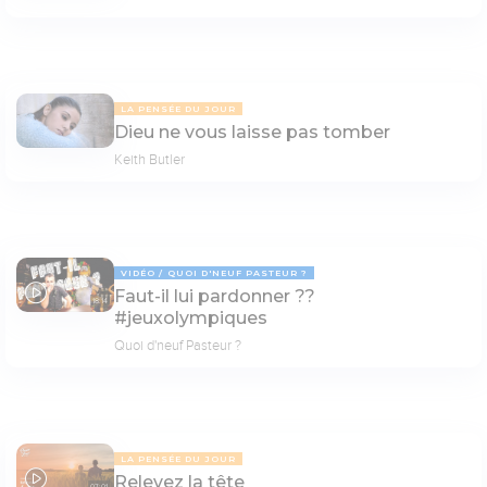
LA PENSÉE DU JOUR
Dieu ne vous laisse pas tomber
Keith Butler
VIDÉO
QUOI D'NEUF PASTEUR ?
Faut-il lui pardonner ??
18:14
#jeuxolympiques
Quoi d'neuf Pasteur ?
LA PENSÉE DU JOUR
Relevez la tête