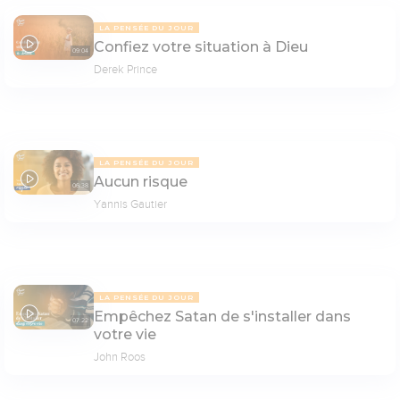
LA PENSÉE DU JOUR
Confiez votre situation à Dieu
09:04
Derek Prince
LA PENSÉE DU JOUR
Aucun risque
06:38
Yannis Gautier
LA PENSÉE DU JOUR
Empêchez Satan de s'installer dans
07:22
votre vie
John Roos