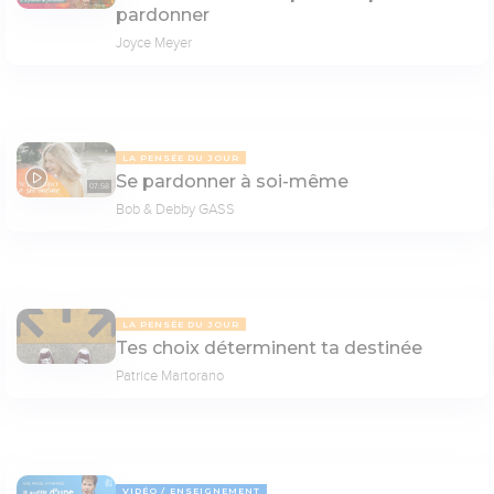
pardonner
Joyce Meyer
LA PENSÉE DU JOUR
Se pardonner à soi-même
07:58
Bob & Debby GASS
LA PENSÉE DU JOUR
Tes choix déterminent ta destinée
Patrice Martorano
VIDÉO
ENSEIGNEMENT