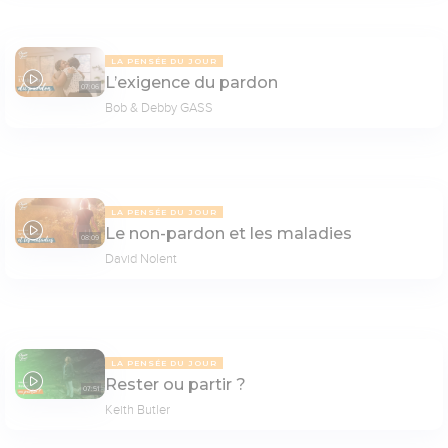
LA PENSÉE DU JOUR
L’exigence du pardon
07:06
Bob & Debby GASS
LA PENSÉE DU JOUR
Le non-pardon et les maladies
08:09
David Nolent
LA PENSÉE DU JOUR
Rester ou partir ?
07:51
Keith Butler