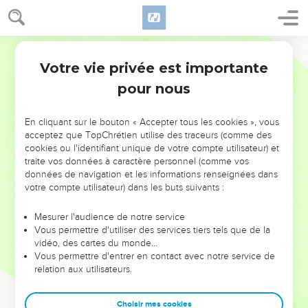
Votre vie privée est importante
pour nous
NE MANQUEZ PAS L’ÉVÉNEMENT
En cliquant sur le bouton « Accepter tous les cookies », vous
acceptez que TopChrétien utilise des traceurs (comme des
DE L’ANNÉE !
cookies ou l'identifiant unique de votre compte utilisateur) et
ET SI LEURS ERREURS POUVAIENT VOUS ÉVITER LES
traite vos données à caractère personnel (comme vos
VOTRES ?
données de navigation et les informations renseignées dans
votre compte utilisateur) dans les buts suivants :
On admire souvent les leaders pour leurs réussites, leur impact,
leur foi ou leur vision. Mais on voit moins les doutes, les erreurs
Mesurer l'audience de notre service
Vous permettre d'utiliser des services tiers tels que de la
et les saisons difficiles qu'ils ont traversés, alors même que ce
vidéo, des cartes du monde…
sont elles qui les ont façonnés.
Vous permettre d'entrer en contact avec notre service de
relation aux utilisateurs.
Dans cette conférence, leaders, entrepreneurs, et responsables
reviennent sur les erreurs marquantes de leur parcours et les
clés pour avancer avec plus de sagesse afin que leurs erreurs
Choisir mes cookies