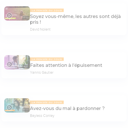
LA PENSÉE DU JOUR
Soyez vous-même, les autres sont déjà
07:32
pris !
David Nolent
LA PENSÉE DU JOUR
Faites attention à l’épuisement
06:37
Yannis Gautier
LA PENSÉE DU JOUR
Avez-vous du mal à pardonner ?
07:22
Bayless Conley