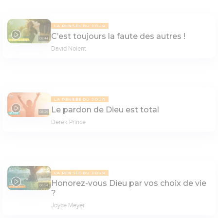
LA PENSÉE DU JOUR
C’est toujours la faute des autres !
08:44
David Nolent
LA PENSÉE DU JOUR
Le pardon de Dieu est total
08:26
Derek Prince
LA PENSÉE DU JOUR
Honorez-vous Dieu par vos choix de vie
06:54
?
Joyce Meyer