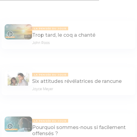
LA PENSÉE DU JOUR
Trop tard, le coq a chanté
07:09
John Roos
LA PENSÉE DU JOUR
Six attitudes révélatrices de rancune
Joyce Meyer
LA PENSÉE DU JOUR
Pourquoi sommes-nous si facilement
08:05
offensés ?