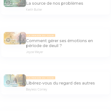
La source de nos problèmes
07:03
Keith Butler
LA PENSÉE DU JOUR
Comment gérer ses émotions en
07:25
période de deuil ?
Joyce Meyer
LA PENSÉE DU JOUR
Libérez-vous du regard des autres
08:25
Bayless Conley