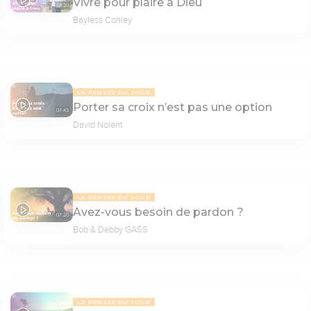
Vivre pour plaire à Dieu
08:20
Bayless Conley
LA PENSÉE DU JOUR
Porter sa croix n’est pas une option
07:43
David Nolent
LA PENSÉE DU JOUR
Avez-vous besoin de pardon ?
07:20
Bob & Debby GASS
LA PENSÉE DU JOUR