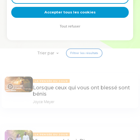
deviennent vos tremplins. Que vous guidiez un ministère, une
équipe, un groupe ou une famille, leur expérience est faite
Accepter tous les cookies
pour vous.
Tout refuser
Je découvre l’événement
Trier par
Filtrer les résultats
LA PENSÉE DU JOUR
Lorsque ceux qui vous ont blessé sont
07:06
bénis
Joyce Meyer
LA PENSÉE DU JOUR