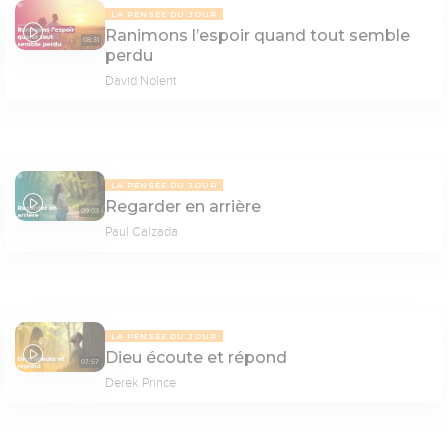
LA PENSÉE DU JOUR
Ranimons l’espoir quand tout semble
08:31
perdu
David Nolent
LA PENSÉE DU JOUR
Regarder en arrière
09:03
Paul Calzada
LA PENSÉE DU JOUR
Dieu écoute et répond
07:57
Derek Prince