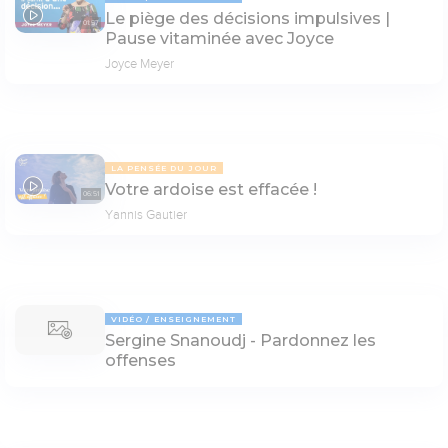
Le piège des décisions impulsives |
01:57
Pause vitaminée avec Joyce
Joyce Meyer
LA PENSÉE DU JOUR
Votre ardoise est effacée !
06:51
Yannis Gautier
VIDÉO
ENSEIGNEMENT
Sergine Snanoudj - Pardonnez les
offenses