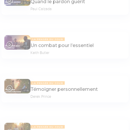
Quand le pardon guérit
09:20
Paul Calzada
LA PENSÉE DU JOUR
Un combat pour l’essentiel
07:37
Keith Butler
LA PENSÉE DU JOUR
Témoigner personnellement
07:05
Derek Prince
LA PENSÉE DU JOUR