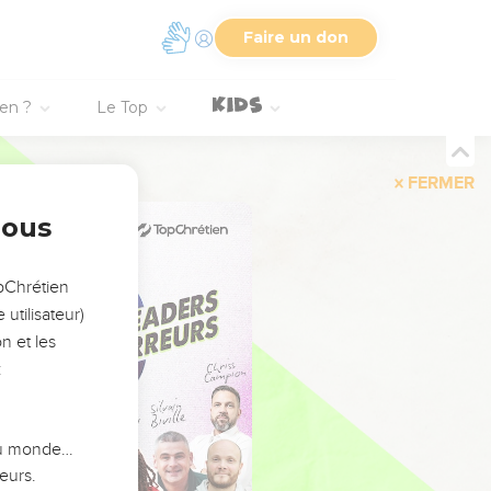
Faire un don
ien ?
Le Top
FERMER
nous
opChrétien
utilisateur)
n et les
:
 du monde…
eurs.