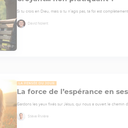
Si tu crois en Dieu, mais si tu n’agis pas, ta foi est complèteme
David Nolent
08:21
LA PENSÉE DU JOUR
La force de l’espérance en se
Gardons les yeux fixés sur Jésus, qui nous a ouvert le chemin de 
Stève Rivière