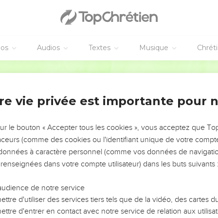
éos
Audios
Textes
Musique
Chrét
re vie privée est importante pour 
NEMENT DE L’ANNÉE !
ÉVITER LES VOTRES ?
sur le bouton « Accepter tous les cookies », vous acceptez que T
traceurs (comme des cookies ou l'identifiant unique de votre compte 
tes, leur impact, leur foi ou leur vision. Mais on voit
s données à caractère personnel (comme vos données de navigatio
fficiles qu'ils ont traversés, alors même que ce sont
 renseignées dans votre compte utilisateur) dans les buts suivants 
audience de notre service
s, et responsables reviennent sur les erreurs
 avancer avec plus de sagesse afin que leurs erreurs
ttre d'utiliser des services tiers tels que de la vidéo, des cartes
un ministère, une équipe, un groupe ou une famille,
ttre d'entrer en contact avec notre service de relation aux utilisat