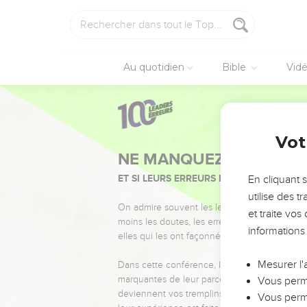
Au quotidien
Bible
Vid
Vot
NE MANQUEZ PAS L’ÉVÉ
ET SI LEURS ERREURS POUVAIENT VOUS 
En cliquant 
utilise des 
On admire souvent les leaders pour leurs réussi
et traite vo
moins les doutes, les erreurs et les saisons di
informations
elles qui les ont façonnés.
Mesurer l'
Dans cette conférence, leaders, entrepreneur
marquantes de leur parcours et les clés pour
Vous perme
deviennent vos tremplins. Que vous guidiez 
Vous perme