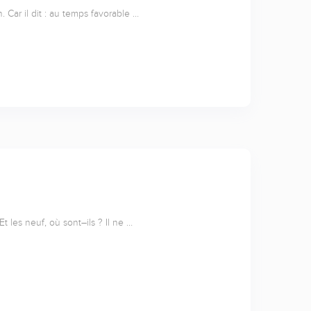
Car il dit : au temps favorable …
t les neuf, où sont–ils ? Il ne …