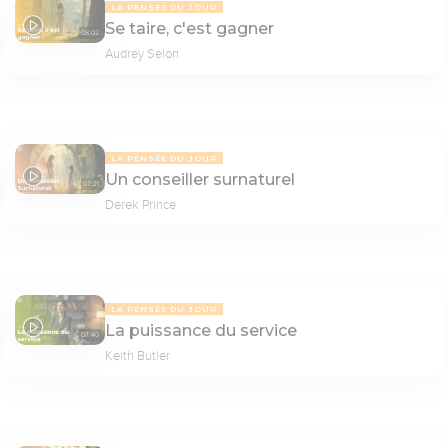
LA PENSÉE DU JOUR
Se taire, c'est gagner
08:02
Audrey Selon
LA PENSÉE DU JOUR
Un conseiller surnaturel
07:21
Derek Prince
LA PENSÉE DU JOUR
La puissance du service
07:40
Keith Butler