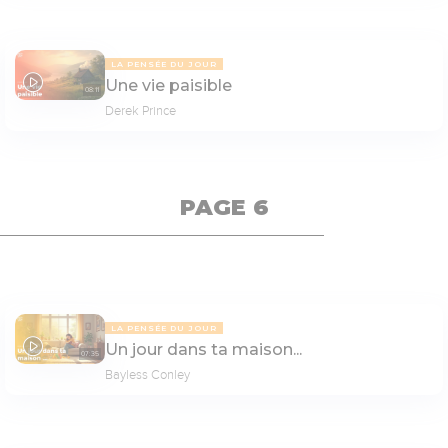
LA PENSÉE DU JOUR
Une vie paisible
08:11
Derek Prince
PAGE 6
LA PENSÉE DU JOUR
Un jour dans ta maison...
07:35
Bayless Conley