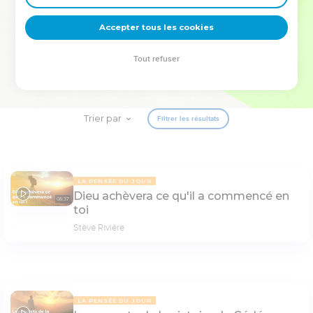
deviennent vos tremplins. Que vous guidiez un ministère, une
équipe, un groupe ou une famille, leur expérience est faite
Accepter tous les cookies
pour vous.
Tout refuser
Je découvre l’événement
Trier par
Filtrer les résultats
LA PENSÉE DU JOUR
Dieu achèvera ce qu'il a commencé en
08:37
toi
Stève Rivière
LA PENSÉE DU JOUR