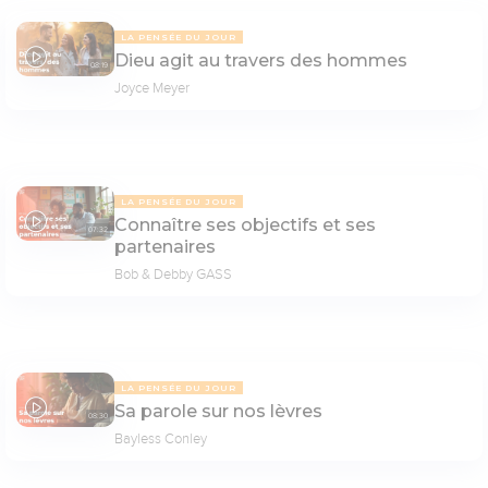
LA PENSÉE DU JOUR
Dieu agit au travers des hommes
08:19
Joyce Meyer
LA PENSÉE DU JOUR
Connaître ses objectifs et ses
07:32
partenaires
Bob & Debby GASS
LA PENSÉE DU JOUR
Sa parole sur nos lèvres
08:30
Bayless Conley