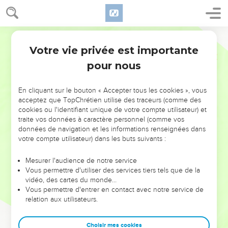
Votre vie privée est importante
pour nous
NE MANQUEZ PAS L’ÉVÉNEMENT
En cliquant sur le bouton « Accepter tous les cookies », vous
acceptez que TopChrétien utilise des traceurs (comme des
DE L’ANNÉE !
cookies ou l'identifiant unique de votre compte utilisateur) et
ET SI LEURS ERREURS POUVAIENT VOUS ÉVITER LES
traite vos données à caractère personnel (comme vos
VOTRES ?
données de navigation et les informations renseignées dans
votre compte utilisateur) dans les buts suivants :
On admire souvent les leaders pour leurs réussites, leur impact,
leur foi ou leur vision. Mais on voit moins les doutes, les erreurs
Mesurer l'audience de notre service
Vous permettre d'utiliser des services tiers tels que de la
et les saisons difficiles qu'ils ont traversés, alors même que ce
vidéo, des cartes du monde…
sont elles qui les ont façonnés.
Vous permettre d'entrer en contact avec notre service de
relation aux utilisateurs.
Dans cette conférence, leaders, entrepreneurs, et responsables
reviennent sur les erreurs marquantes de leur parcours et les
clés pour avancer avec plus de sagesse afin que leurs erreurs
Choisir mes cookies