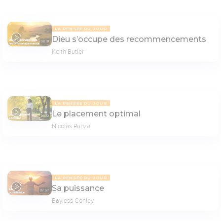
LA PENSÉE DU JOUR
Dieu s’occupe des recommencements
08:01
Keith Butler
LA PENSÉE DU JOUR
Le placement optimal
08:10
Nicolas Panza
LA PENSÉE DU JOUR
Sa puissance
07:52
Bayless Conley