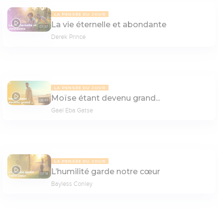
LA PENSÉE DU JOUR
La vie éternelle et abondante
07:37
Derek Prince
LA PENSÉE DU JOUR
Moïse étant devenu grand...
08:49
Gael Eba Gatse
LA PENSÉE DU JOUR
L’humilité garde notre cœur
07:14
Bayless Conley