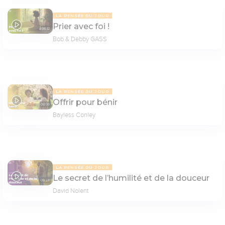
LA PENSÉE DU JOUR
Prier avec foi !
08:12
Bob & Debby GASS
LA PENSÉE DU JOUR
Offrir pour bénir
08:00
Bayless Conley
LA PENSÉE DU JOUR
Le secret de l’humilité et de la douceur
09:24
David Nolent