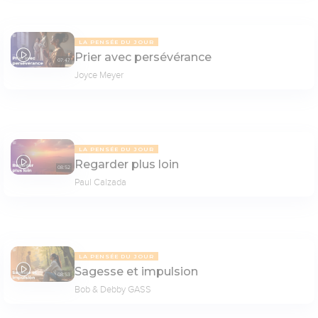
LA PENSÉE DU JOUR
Prier avec persévérance
07:47
Joyce Meyer
LA PENSÉE DU JOUR
Regarder plus loin
08:52
Paul Calzada
LA PENSÉE DU JOUR
Sagesse et impulsion
08:53
Bob & Debby GASS