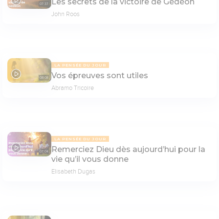
Les secrets de la victoire de Gédéon
07:37
John Roos
LA PENSÉE DU JOUR
Vos épreuves sont utiles
08:08
Abramo Tricoire
LA PENSÉE DU JOUR
Remerciez Dieu dès aujourd’hui pour la
07:04
vie qu’il vous donne
Elisabeth Dugas