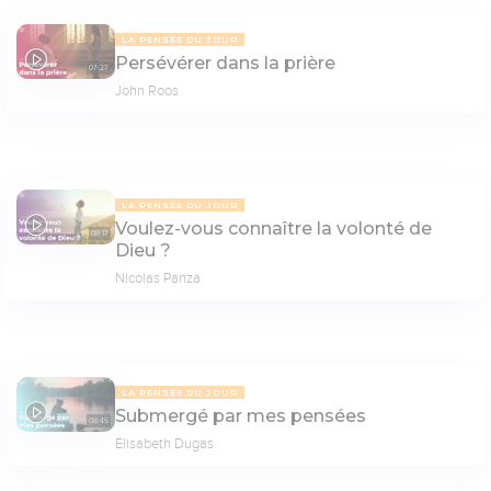
LA PENSÉE DU JOUR
Persévérer dans la prière
07:27
John Roos
LA PENSÉE DU JOUR
Voulez-vous connaître la volonté de
08:17
Dieu ?
Nicolas Panza
LA PENSÉE DU JOUR
Submergé par mes pensées
08:45
Elisabeth Dugas