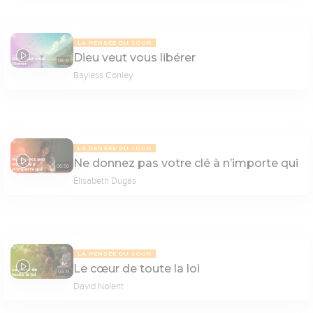
LA PENSÉE DU JOUR
Dieu veut vous libérer
08:19
Bayless Conley
LA PENSÉE DU JOUR
Ne donnez pas votre clé à n’importe qui
06:50
Elisabeth Dugas
LA PENSÉE DU JOUR
Le cœur de toute la loi
09:19
David Nolent