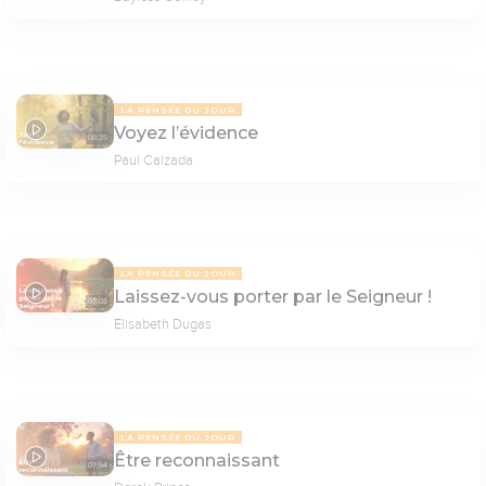
LA PENSÉE DU JOUR
Voyez l’évidence
08:35
Paul Calzada
LA PENSÉE DU JOUR
Laissez-vous porter par le Seigneur !
07:03
Elisabeth Dugas
LA PENSÉE DU JOUR
Être reconnaissant
07:54