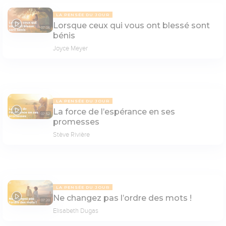
LA PENSÉE DU JOUR
Lorsque ceux qui vous ont blessé sont
07:06
bénis
Joyce Meyer
LA PENSÉE DU JOUR
La force de l’espérance en ses
07:52
promesses
Stève Rivière
LA PENSÉE DU JOUR
Ne changez pas l’ordre des mots !
07:20
Elisabeth Dugas