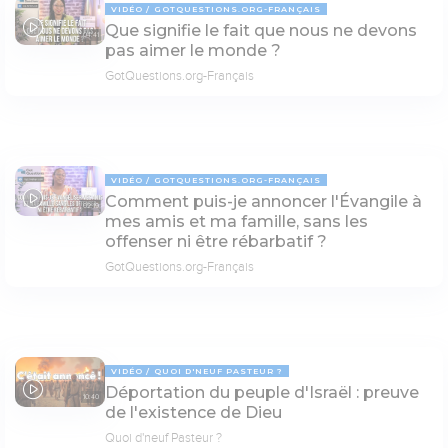
VIDÉO
GOTQUESTIONS.ORG-FRANÇAIS
Que signifie le fait que nous ne devons
04:41
pas aimer le monde ?
GotQuestions.org-Français
VIDÉO
GOTQUESTIONS.ORG-FRANÇAIS
Comment puis-je annoncer l'Évangile à
02:19
mes amis et ma famille, sans les
offenser ni être rébarbatif ?
GotQuestions.org-Français
VIDÉO
QUOI D'NEUF PASTEUR ?
Déportation du peuple d'Israël : preuve
10:40
de l'existence de Dieu
Quoi d'neuf Pasteur ?