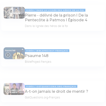
VIDÉO
DANS LA LIGNÉE DES HÉROS DE LA FOI
Pierre - délivré de la prison l De la
05:01
Pentecôte à Patmos l Épisode 4
Dans la lignée des héros de la foi
VIDÉO
BIBLEPROJECT FRANÇAIS
Psaume 148
08:31
BibleProject français
VIDÉO
GOTQUESTIONS.ORG-FRANÇAIS
A-t-on jamais le droit de mentir ?
03:08
GotQuestions.org-Français