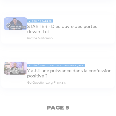
VIDÉO
STARTER
STARTER - Dieu ouvre des portes
03:18
devant toi
Patrice Martorano
VIDÉO
GOTQUESTIONS.ORG-FRANÇAIS
Y a-t-il une puissance dans la confession
06:45
positive ?
GotQuestions.org-Français
PAGE 5