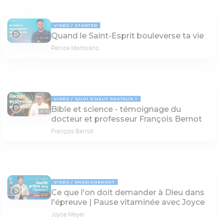
VIDÉO
STARTER
Quand le Saint-Esprit bouleverse ta vie
03:29
Patrice Martorano
VIDÉO
QUOI D'NEUF PASTEUR ?
Bible et science - témoignage du
38:36
docteur et professeur François Bernot
François Bernot
VIDÉO
ENSEIGNEMENT
Ce que l'on doit demander à Dieu dans
01:57
l'épreuve | Pause vitaminée avec Joyce
Joyce Meyer