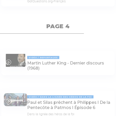
GotQuestions.org-Français
PAGE 4
VIDÉO
REPORTAGES
Martin Luther King - Dernier discours
01:16
(1968)
VIDÉO
DANS LA LIGNÉE DES HÉROS DE LA FOI
Paul et Silas prêchent à Philippes l De la
05:28
Pentecôte à Patmos l Épisode 6
Dans la lignée des héros de la foi