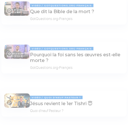
VIDÉO
GOTQUESTIONS.ORG-FRANÇAIS
Que dit la Bible de la mort ?
02:53
GotQuestions.org-Français
VIDÉO
GOTQUESTIONS.ORG-FRANÇAIS
Pourquoi la foi sans les œuvres est-elle
07:59
morte ?
GotQuestions.org-Français
VIDÉO
QUOI D'NEUF PASTEUR ?
Jésus revient le 1er Tishri 😇
14:21
Quoi d'neuf Pasteur ?