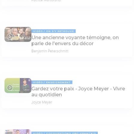
VIDÉO
ON S'Y RETROUVE
Une ancienne voyante témoigne, on
69:03
parle de l'envers du décor
Benjamin Peterschmitt
VIDÉO
ENSEIGNEMENT
Gardez votre paix - Joyce Meyer - Vivre
25:27
au quotidien
Joyce Meyer
VIDÉO
GOTQUESTIONS.ORG-FRANÇAIS