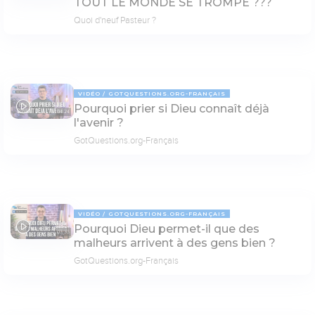
TOUT LE MONDE SE TROMPE ???
Quoi d'neuf Pasteur ?
VIDÉO
GOTQUESTIONS.ORG-FRANÇAIS
Pourquoi prier si Dieu connaît déjà
04:24
l'avenir ?
GotQuestions.org-Français
VIDÉO
GOTQUESTIONS.ORG-FRANÇAIS
Pourquoi Dieu permet-il que des
03:33
malheurs arrivent à des gens bien ?
GotQuestions.org-Français