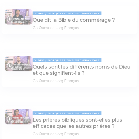
VIDÉO
GOTQUESTIONS.ORG-FRANÇAIS
Que dit la Bible du commérage ?
04:26
GotQuestions.org-Français
VIDÉO
GOTQUESTIONS.ORG-FRANÇAIS
Quels sont les différents noms de Dieu
06:37
et que signifient-ils ?
GotQuestions.org-Français
VIDÉO
GOTQUESTIONS.ORG-FRANÇAIS
Les prières bibliques sont-elles plus
05:53
efficaces que les autres prières ?
GotQuestions.org-Français