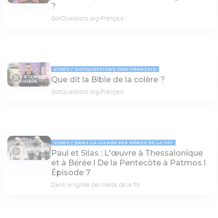
?
GotQuestions.org-Français
VIDÉO
GOTQUESTIONS.ORG-FRANÇAIS
Que dit la Bible de la colère ?
06:32
GotQuestions.org-Français
VIDÉO
DANS LA LIGNÉE DES HÉROS DE LA FOI
Paul et Silas : L'œuvre à Thessalonique
04:35
et à Bérée l De la Pentecôte à Patmos l
Épisode 7
Dans la lignée des héros de la foi