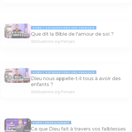
VIDÉO
GOTQUESTIONS.ORG-FRANÇAIS
Que dit la Bible de l'amour de soi ?
05:26
GotQuestions.org-Français
VIDÉO
GOTQUESTIONS.ORG-FRANÇAIS
Dieu nous appelle-t-il tous à avoir des
04:07
enfants ?
GotQuestions.org-Français
VIDÉO
ENSEIGNEMENT
Ce que Dieu fait à travers vos faiblesses
05:38