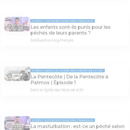
VIDÉO
GOTQUESTIONS.ORG-FRANÇAIS
Les enfants sont-ils punis pour les
03:22
péchés de leurs parents ?
GotQuestions.org-Français
VIDÉO
DANS LA LIGNÉE DES HÉROS DE LA FOI
La Pentecôte | De la Pentecôte à
05:22
Patmos | Épisode 1
Dans la lignée des héros de la foi
VIDÉO
GOTQUESTIONS.ORG-FRANÇAIS
La masturbation : est-ce un péché selon
03:20