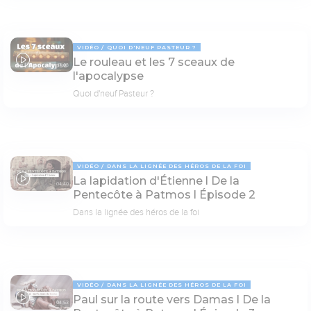
VIDÉO
QUOI D'NEUF PASTEUR ?
Le rouleau et les 7 sceaux de
17:03
l'apocalypse
Quoi d'neuf Pasteur ?
VIDÉO
DANS LA LIGNÉE DES HÉROS DE LA FOI
La lapidation d'Étienne l De la
04:40
Pentecôte à Patmos l Épisode 2
Dans la lignée des héros de la foi
VIDÉO
DANS LA LIGNÉE DES HÉROS DE LA FOI
Paul sur la route vers Damas l De la
04:53