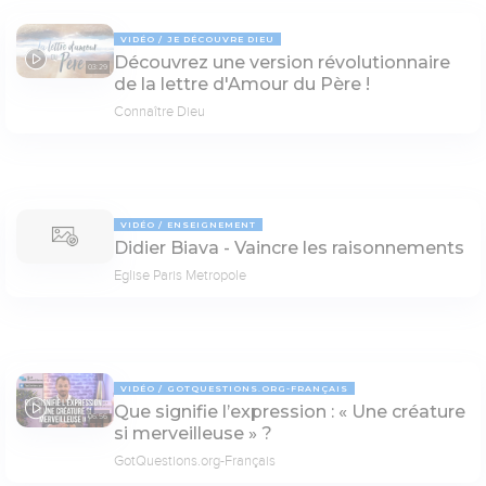
VIDÉO
JE DÉCOUVRE DIEU
Découvrez une version révolutionnaire
03:29
de la lettre d'Amour du Père !
Connaître Dieu
VIDÉO
ENSEIGNEMENT
Didier Biava - Vaincre les raisonnements
Eglise Paris Metropole
VIDÉO
GOTQUESTIONS.ORG-FRANÇAIS
Que signifie l’expression : « Une créature
06:56
si merveilleuse » ?
GotQuestions.org-Français