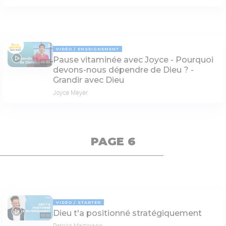
VIDÉO
ENSEIGNEMENT
Pause vitaminée avec Joyce - Pourquoi
04:09
devons-nous dépendre de Dieu ? -
Grandir avec Dieu
Joyce Meyer
PAGE 6
VIDÉO
STARTER
Dieu t'a positionné stratégiquement
03:52
Patrice Martorano