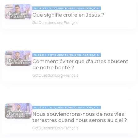
VIDÉO
GOTQUESTIONS.ORG-FRANÇAIS
Que signifie croire en Jésus ?
04:10
GotQuestions.org-Français
VIDÉO
GOTQUESTIONS.ORG-FRANÇAIS
Comment éviter que d'autres abusent
05:00
de notre bonté ?
GotQuestions.org-Français
VIDÉO
GOTQUESTIONS.ORG-FRANÇAIS
Nous souviendrons-nous de nos vies
02:31
terrestres quand nous serons au ciel ?
GotQuestions.org-Français