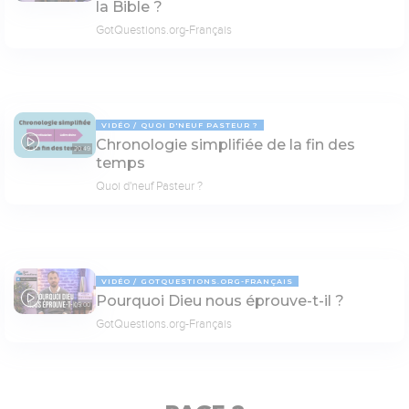
la Bible ?
GotQuestions.org-Français
VIDÉO
QUOI D'NEUF PASTEUR ?
Chronologie simplifiée de la fin des
20:49
temps
Quoi d'neuf Pasteur ?
VIDÉO
GOTQUESTIONS.ORG-FRANÇAIS
Pourquoi Dieu nous éprouve-t-il ?
05:00
GotQuestions.org-Français