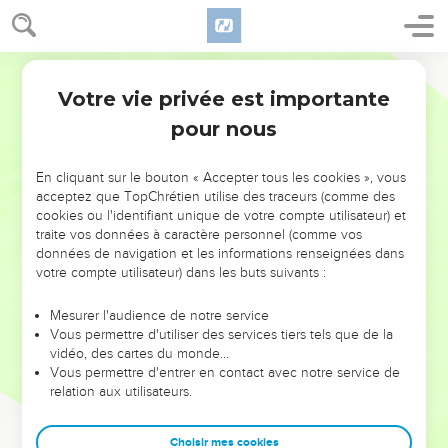
Votre vie privée est importante
pour nous
NE MANQUEZ PAS L’ÉVÉNEMENT
En cliquant sur le bouton « Accepter tous les cookies », vous
acceptez que TopChrétien utilise des traceurs (comme des
DE L’ANNÉE !
cookies ou l'identifiant unique de votre compte utilisateur) et
ET SI LEURS ERREURS POUVAIENT VOUS ÉVITER LES
traite vos données à caractère personnel (comme vos
VOTRES ?
données de navigation et les informations renseignées dans
votre compte utilisateur) dans les buts suivants :
On admire souvent les leaders pour leurs réussites, leur impact,
leur foi ou leur vision. Mais on voit moins les doutes, les erreurs
Mesurer l'audience de notre service
Vous permettre d'utiliser des services tiers tels que de la
et les saisons difficiles qu'ils ont traversés, alors même que ce
vidéo, des cartes du monde…
sont elles qui les ont façonnés.
Vous permettre d'entrer en contact avec notre service de
relation aux utilisateurs.
Dans cette conférence, leaders, entrepreneurs, et responsables
reviennent sur les erreurs marquantes de leur parcours et les
clés pour avancer avec plus de sagesse afin que leurs erreurs
Choisir mes cookies