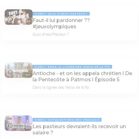
VIDÉO
QUOI D'NEUF PASTEUR ?
Faut-il lui pardonner ??
18:14
#jeuxolympiques
Quoi d'neuf Pasteur ?
VIDÉO
DANS LA LIGNÉE DES HÉROS DE LA FOI
Antioche - et on les appela chrétien l De
04:28
la Pentecôte à Patmos l Épisode 5
Dans la lignée des héros de la foi
VIDÉO
GOTQUESTIONS.ORG-FRANÇAIS
Les pasteurs devraient-ils recevoir un
03:57
salaire ?