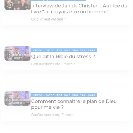
Interview de Janick Christen - Autrice du
52:16
livre "Je croyais être un homme"
Quoi d'neuf Pasteur ?
VIDÉO
GOTQUESTIONS.ORG-FRANÇAIS
Que dit la Bible du stress ?
08:37
GotQuestions.org-Français
VIDÉO
GOTQUESTIONS.ORG-FRANÇAIS
Comment connaître le plan de Dieu
04:46
pour ma vie ?
GotQuestions.org-Français