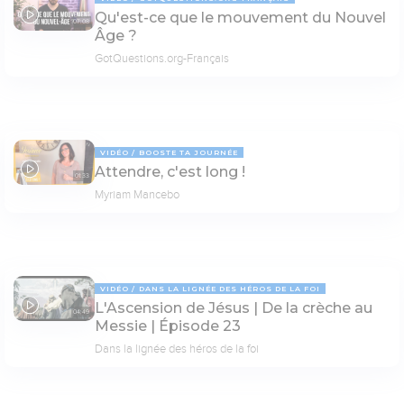
Qu'est-ce que le mouvement du Nouvel
07:08
Âge ?
GotQuestions.org-Français
VIDÉO
BOOSTE TA JOURNÉE
Attendre, c'est long !
01:33
Myriam Mancebo
VIDÉO
DANS LA LIGNÉE DES HÉROS DE LA FOI
L'Ascension de Jésus | De la crèche au
04:49
Messie | Épisode 23
Dans la lignée des héros de la foi