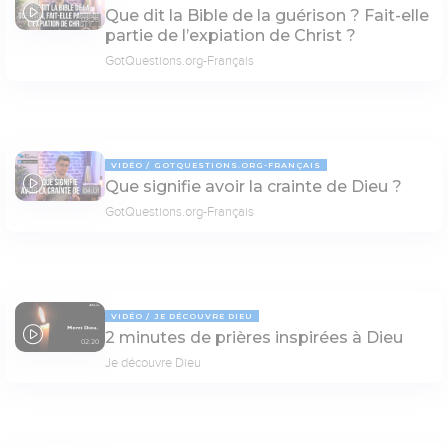
Que dit la Bible de la guérison ? Fait-elle
03:25
partie de l’expiation de Christ ?
GotQuestions.org-Français
VIDÉO
GOTQUESTIONS.ORG-FRANÇAIS
Que signifie avoir la crainte de Dieu ?
04:01
GotQuestions.org-Français
VIDÉO
JE DÉCOUVRE DIEU
2 minutes de prières inspirées à Dieu
02:20
Je découvre Dieu