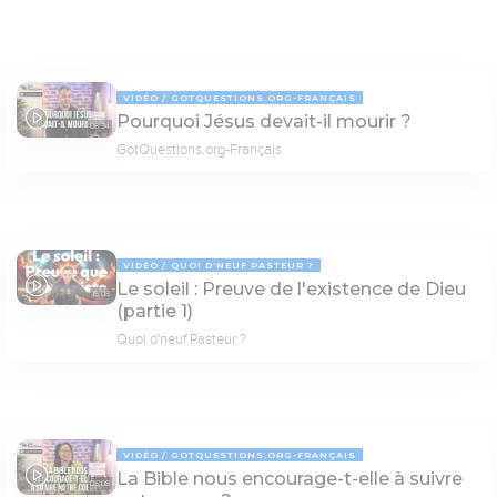
VIDÉO
GOTQUESTIONS.ORG-FRANÇAIS
Pourquoi Jésus devait-il mourir ?
08:34
GotQuestions.org-Français
VIDÉO
QUOI D'NEUF PASTEUR ?
Le soleil : Preuve de l'existence de Dieu
15:08
(partie 1)
Quoi d'neuf Pasteur ?
VIDÉO
GOTQUESTIONS.ORG-FRANÇAIS
La Bible nous encourage-t-elle à suivre
05:08