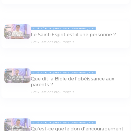
VIDÉO
GOTQUESTIONS.ORG-FRANÇAIS
Le Saint-Esprit est-il une personne ?
03:51
GotQuestions.org-Français
VIDÉO
GOTQUESTIONS.ORG-FRANÇAIS
Que dit la Bible de l'obéissance aux
03:15
parents ?
GotQuestions.org-Français
VIDÉO
GOTQUESTIONS.ORG-FRANÇAIS
Qu'est-ce que le don d'encouragement
03:28