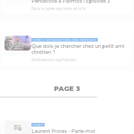
Pentecôte à Patmos l Épisode 3
Dans la lignée des héros de la foi
VIDÉO
GOTQUESTIONS.ORG-FRANÇAIS
Que dois-je chercher chez un petit ami
06:08
chrétien ?
GotQuestions.org-Français
PAGE 3
VIDÉO
Laurent Frores - Parle-moi