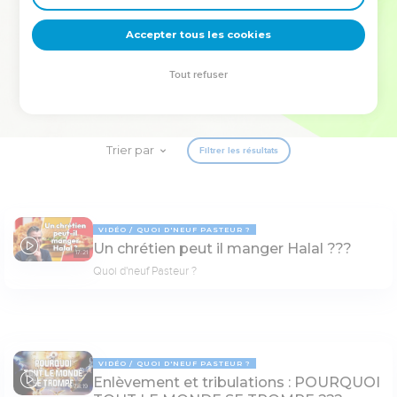
deviennent vos tremplins. Que vous guidiez un ministère, une
équipe, un groupe ou une famille, leur expérience est faite
Accepter tous les cookies
pour vous.
Tout refuser
Je découvre l’événement
Trier par
Filtrer les résultats
VIDÉO
QUOI D'NEUF PASTEUR ?
Un chrétien peut il manger Halal ???
17:21
Quoi d'neuf Pasteur ?
VIDÉO
QUOI D'NEUF PASTEUR ?
Enlèvement et tribulations : POURQUOI
78:19