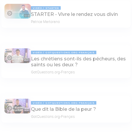
VIDÉO
STARTER
STARTER - Vivre le rendez vous divin
03:13
Patrice Martorano
VIDÉO
GOTQUESTIONS.ORG-FRANÇAIS
Les chrétiens sont-ils des pécheurs, des
04:23
saints ou les deux ?
GotQuestions.org-Français
VIDÉO
GOTQUESTIONS.ORG-FRANÇAIS
Que dit la Bible de la peur ?
04:43
GotQuestions.org-Français