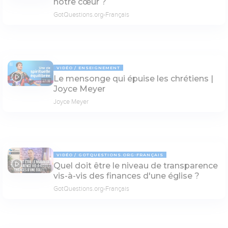
notre cœur ?
GotQuestions.org-Français
VIDÉO
ENSEIGNEMENT
Le mensonge qui épuise les chrétiens |
27:18
Joyce Meyer
Joyce Meyer
VIDÉO
GOTQUESTIONS.ORG-FRANÇAIS
Quel doit être le niveau de transparence
04:19
vis-à-vis des finances d'une église ?
GotQuestions.org-Français