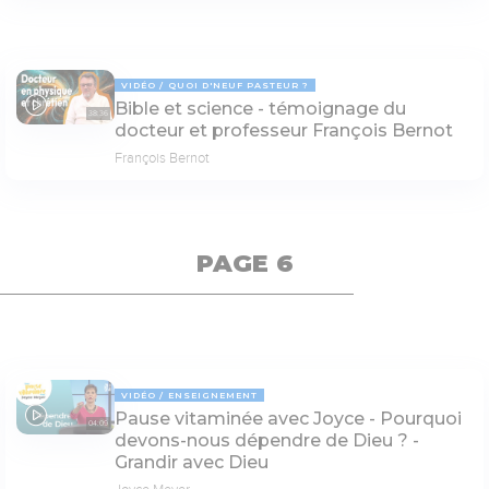
VIDÉO
QUOI D'NEUF PASTEUR ?
Bible et science - témoignage du
38:36
docteur et professeur François Bernot
François Bernot
PAGE 6
VIDÉO
ENSEIGNEMENT
Pause vitaminée avec Joyce - Pourquoi
04:09
devons-nous dépendre de Dieu ? -
Grandir avec Dieu