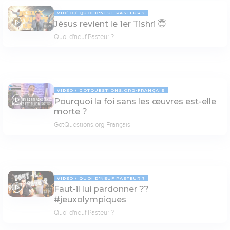
VIDÉO
QUOI D'NEUF PASTEUR ?
Jésus revient le 1er Tishri 😇
14:21
Quoi d'neuf Pasteur ?
VIDÉO
GOTQUESTIONS.ORG-FRANÇAIS
Pourquoi la foi sans les œuvres est-elle
07:59
morte ?
GotQuestions.org-Français
VIDÉO
QUOI D'NEUF PASTEUR ?
Faut-il lui pardonner ??
18:14
#jeuxolympiques
Quoi d'neuf Pasteur ?