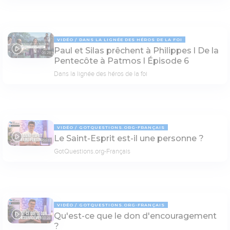
VIDÉO
DANS LA LIGNÉE DES HÉROS DE LA FOI
Paul et Silas prêchent à Philippes l De la
05:28
Pentecôte à Patmos l Épisode 6
Dans la lignée des héros de la foi
VIDÉO
GOTQUESTIONS.ORG-FRANÇAIS
Le Saint-Esprit est-il une personne ?
03:51
GotQuestions.org-Français
VIDÉO
GOTQUESTIONS.ORG-FRANÇAIS
Qu'est-ce que le don d'encouragement
03:28
?