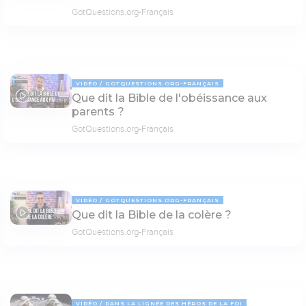
GotQuestions.org-Français
VIDÉO
GOTQUESTIONS.ORG-FRANÇAIS
Que dit la Bible de l'obéissance aux
03:15
parents ?
GotQuestions.org-Français
VIDÉO
GOTQUESTIONS.ORG-FRANÇAIS
Que dit la Bible de la colère ?
06:32
GotQuestions.org-Français
VIDÉO
DANS LA LIGNÉE DES HÉROS DE LA FOI