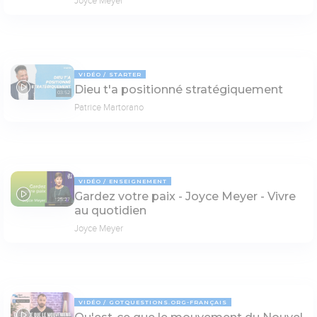
Joyce Meyer
VIDÉO
STARTER
Dieu t'a positionné stratégiquement
03:52
Patrice Martorano
VIDÉO
ENSEIGNEMENT
Gardez votre paix - Joyce Meyer - Vivre
25:27
au quotidien
Joyce Meyer
VIDÉO
GOTQUESTIONS.ORG-FRANÇAIS