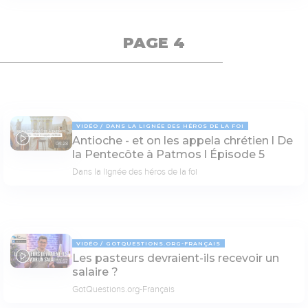
PAGE 4
VIDÉO
DANS LA LIGNÉE DES HÉROS DE LA FOI
Antioche - et on les appela chrétien l De
04:28
la Pentecôte à Patmos l Épisode 5
Dans la lignée des héros de la foi
VIDÉO
GOTQUESTIONS.ORG-FRANÇAIS
Les pasteurs devraient-ils recevoir un
03:57
salaire ?
GotQuestions.org-Français