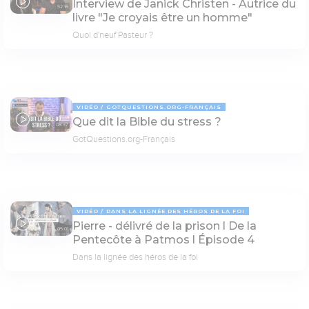
Interview de Janick Christen - Autrice du
52:16
livre "Je croyais être un homme"
Quoi d'neuf Pasteur ?
VIDÉO
GOTQUESTIONS.ORG-FRANÇAIS
Que dit la Bible du stress ?
08:37
GotQuestions.org-Français
VIDÉO
DANS LA LIGNÉE DES HÉROS DE LA FOI
Pierre - délivré de la prison l De la
05:01
Pentecôte à Patmos l Épisode 4
Dans la lignée des héros de la foi