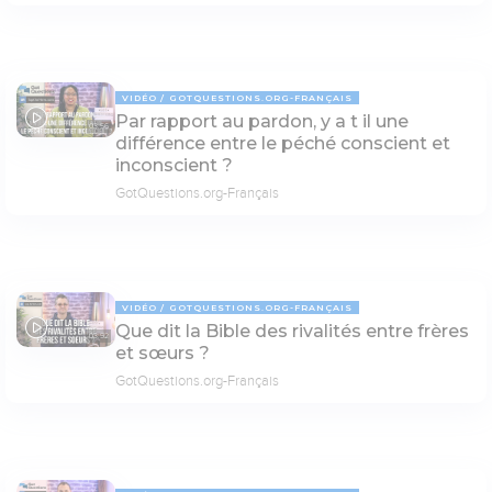
VIDÉO
GOTQUESTIONS.ORG-FRANÇAIS
Par rapport au pardon, y a t il une
03:56
différence entre le péché conscient et
inconscient ?
GotQuestions.org-Français
VIDÉO
GOTQUESTIONS.ORG-FRANÇAIS
Que dit la Bible des rivalités entre frères
03:52
et sœurs ?
GotQuestions.org-Français