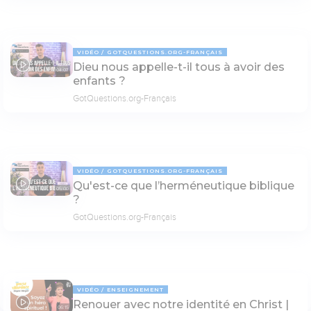
VIDÉO
GOTQUESTIONS.ORG-FRANÇAIS
Dieu nous appelle-t-il tous à avoir des
04:07
enfants ?
GotQuestions.org-Français
VIDÉO
GOTQUESTIONS.ORG-FRANÇAIS
Qu'est-ce que l’herméneutique biblique
05:00
?
GotQuestions.org-Français
VIDÉO
ENSEIGNEMENT
Renouer avec notre identité en Christ |
06:15