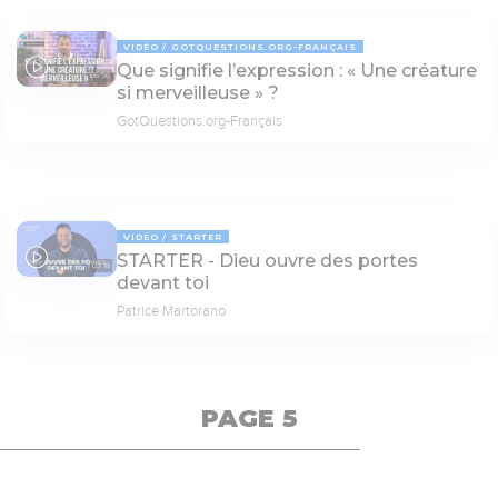
VIDÉO
GOTQUESTIONS.ORG-FRANÇAIS
Que signifie l’expression : « Une créature
06:56
si merveilleuse » ?
GotQuestions.org-Français
VIDÉO
STARTER
STARTER - Dieu ouvre des portes
03:18
devant toi
Patrice Martorano
PAGE 5