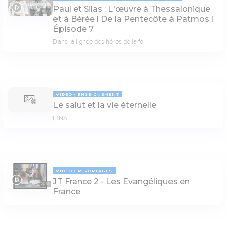
Paul et Silas : L'œuvre à Thessalonique
04:35
et à Bérée l De la Pentecôte à Patmos l
Épisode 7
Dans la lignée des héros de la foi
VIDÉO
ENSEIGNEMENT
Le salut et la vie éternelle
IBNA
VIDÉO
REPORTAGES
JT France 2 - Les Evangéliques en
03:53
France