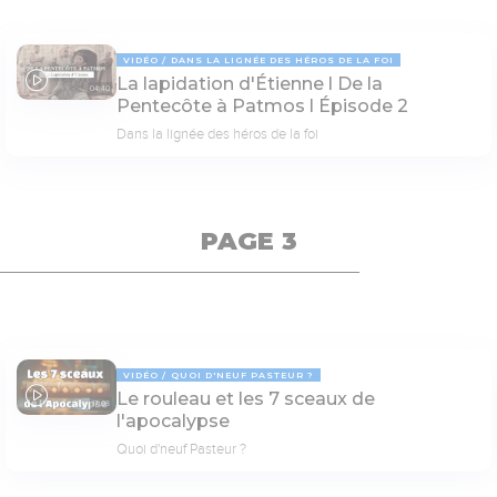
VIDÉO
DANS LA LIGNÉE DES HÉROS DE LA FOI
La lapidation d'Étienne l De la
04:40
Pentecôte à Patmos l Épisode 2
Dans la lignée des héros de la foi
PAGE 3
VIDÉO
QUOI D'NEUF PASTEUR ?
Le rouleau et les 7 sceaux de
17:03
l'apocalypse
Quoi d'neuf Pasteur ?