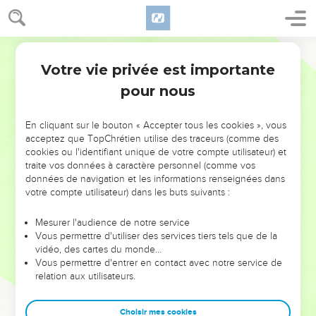
Votre vie privée est importante
pour nous
NE MANQUEZ PAS L’ÉVÉNEMENT
En cliquant sur le bouton « Accepter tous les cookies », vous
acceptez que TopChrétien utilise des traceurs (comme des
DE L’ANNÉE !
cookies ou l'identifiant unique de votre compte utilisateur) et
ET SI LEURS ERREURS POUVAIENT VOUS ÉVITER LES
traite vos données à caractère personnel (comme vos
VOTRES ?
données de navigation et les informations renseignées dans
votre compte utilisateur) dans les buts suivants :
On admire souvent les leaders pour leurs réussites, leur impact,
leur foi ou leur vision. Mais on voit moins les doutes, les erreurs
Mesurer l'audience de notre service
Vous permettre d'utiliser des services tiers tels que de la
et les saisons difficiles qu'ils ont traversés, alors même que ce
vidéo, des cartes du monde…
sont elles qui les ont façonnés.
Vous permettre d'entrer en contact avec notre service de
relation aux utilisateurs.
Dans cette conférence, leaders, entrepreneurs, et responsables
reviennent sur les erreurs marquantes de leur parcours et les
clés pour avancer avec plus de sagesse afin que leurs erreurs
Choisir mes cookies