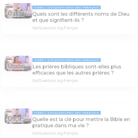
VIDÉO
GOTQUESTIONS.ORG-FRANÇAIS
Quels sont les différents noms de Dieu
06:37
et que signifient-ils ?
GotQuestions.org-Français
VIDÉO
GOTQUESTIONS.ORG-FRANÇAIS
Les prières bibliques sont-elles plus
05:53
efficaces que les autres prières ?
GotQuestions.org-Français
VIDÉO
GOTQUESTIONS.ORG-FRANÇAIS
Quelle est la clé pour mettre la Bible en
06:24
pratique dans ma vie ?
GotQuestions.org-Français