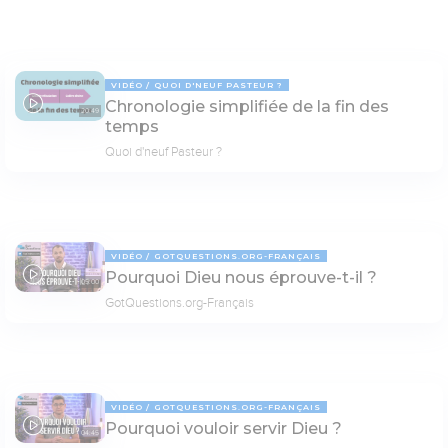
VIDÉO
QUOI D'NEUF PASTEUR ?
Chronologie simplifiée de la fin des
20:49
temps
Quoi d'neuf Pasteur ?
VIDÉO
GOTQUESTIONS.ORG-FRANÇAIS
Pourquoi Dieu nous éprouve-t-il ?
05:00
GotQuestions.org-Français
VIDÉO
GOTQUESTIONS.ORG-FRANÇAIS
Pourquoi vouloir servir Dieu ?
04:45