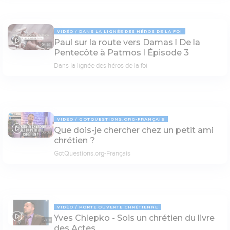
VIDÉO
DANS LA LIGNÉE DES HÉROS DE LA FOI
Paul sur la route vers Damas l De la
04:53
Pentecôte à Patmos l Épisode 3
Dans la lignée des héros de la foi
VIDÉO
GOTQUESTIONS.ORG-FRANÇAIS
Que dois-je chercher chez un petit ami
06:08
chrétien ?
GotQuestions.org-Français
VIDÉO
PORTE OUVERTE CHRÉTIENNE
Yves Chlepko - Sois un chrétien du livre
53:01
des Actes