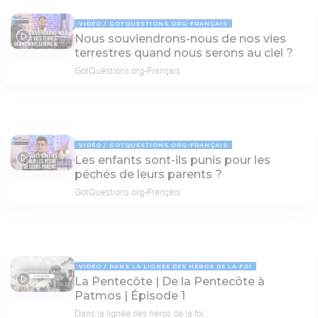
VIDÉO
GOTQUESTIONS.ORG-FRANÇAIS
Nous souviendrons-nous de nos vies
02:31
terrestres quand nous serons au ciel ?
GotQuestions.org-Français
VIDÉO
GOTQUESTIONS.ORG-FRANÇAIS
Les enfants sont-ils punis pour les
03:22
péchés de leurs parents ?
GotQuestions.org-Français
VIDÉO
DANS LA LIGNÉE DES HÉROS DE LA FOI
La Pentecôte | De la Pentecôte à
05:22
Patmos | Épisode 1
Dans la lignée des héros de la foi