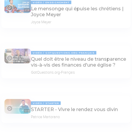
VIDÉO
ENSEIGNEMENT
Le mensonge qui épuise les chrétiens |
27:18
Joyce Meyer
Joyce Meyer
VIDÉO
GOTQUESTIONS.ORG-FRANÇAIS
Quel doit être le niveau de transparence
04:19
vis-à-vis des finances d'une église ?
GotQuestions.org-Français
VIDÉO
STARTER
STARTER - Vivre le rendez vous divin
03:13
Patrice Martorano