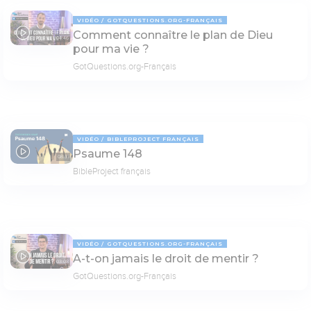
VIDÉO
GOTQUESTIONS.ORG-FRANÇAIS
Comment connaître le plan de Dieu
04:46
pour ma vie ?
GotQuestions.org-Français
VIDÉO
BIBLEPROJECT FRANÇAIS
Psaume 148
08:31
BibleProject français
VIDÉO
GOTQUESTIONS.ORG-FRANÇAIS
A-t-on jamais le droit de mentir ?
03:08
GotQuestions.org-Français