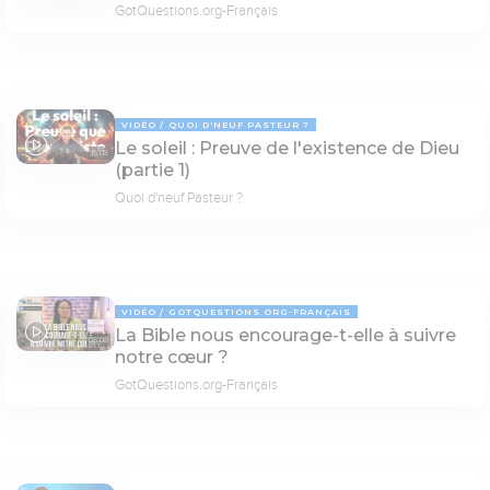
GotQuestions.org-Français
VIDÉO
QUOI D'NEUF PASTEUR ?
Le soleil : Preuve de l'existence de Dieu
15:08
(partie 1)
Quoi d'neuf Pasteur ?
VIDÉO
GOTQUESTIONS.ORG-FRANÇAIS
La Bible nous encourage-t-elle à suivre
05:08
notre cœur ?
GotQuestions.org-Français