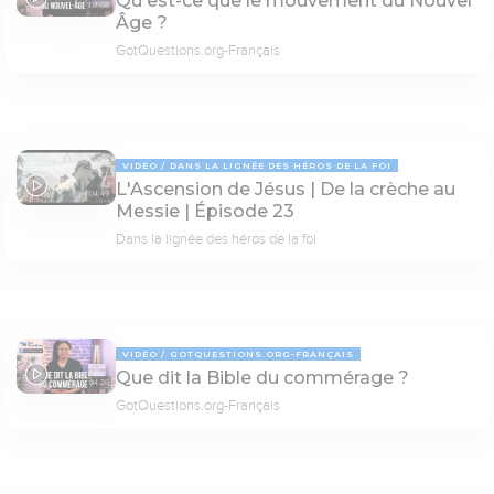
Qu'est-ce que le mouvement du Nouvel
07:08
Âge ?
GotQuestions.org-Français
VIDÉO
DANS LA LIGNÉE DES HÉROS DE LA FOI
L'Ascension de Jésus | De la crèche au
04:49
Messie | Épisode 23
Dans la lignée des héros de la foi
VIDÉO
GOTQUESTIONS.ORG-FRANÇAIS
Que dit la Bible du commérage ?
04:26
GotQuestions.org-Français