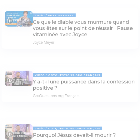
VIDÉO
ENSEIGNEMENT
Ce que le diable vous murmure quand
04:33
vous êtes sur le point de réussir | Pause
vitaminée avec Joyce
Joyce Meyer
VIDÉO
GOTQUESTIONS.ORG-FRANÇAIS
Y a-t-il une puissance dans la confession
06:45
positive ?
GotQuestions.org-Français
VIDÉO
GOTQUESTIONS.ORG-FRANÇAIS
Pourquoi Jésus devait-il mourir ?
08:34