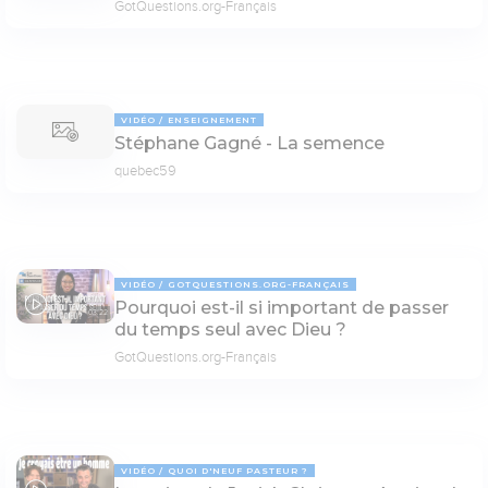
GotQuestions.org-Français
VIDÉO
ENSEIGNEMENT
Stéphane Gagné - La semence
quebec59
VIDÉO
GOTQUESTIONS.ORG-FRANÇAIS
Pourquoi est-il si important de passer
03:22
du temps seul avec Dieu ?
GotQuestions.org-Français
VIDÉO
QUOI D'NEUF PASTEUR ?