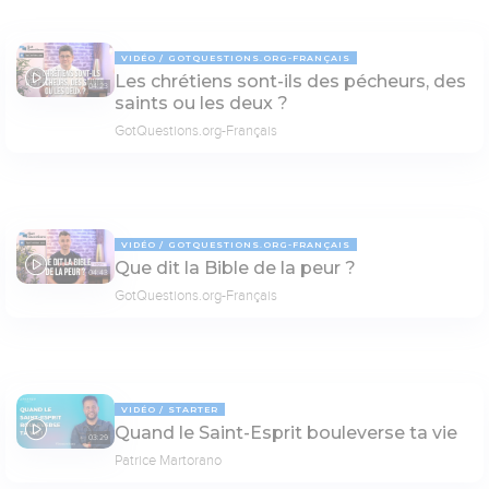
VIDÉO
GOTQUESTIONS.ORG-FRANÇAIS
Les chrétiens sont-ils des pécheurs, des
04:23
saints ou les deux ?
GotQuestions.org-Français
VIDÉO
GOTQUESTIONS.ORG-FRANÇAIS
Que dit la Bible de la peur ?
04:43
GotQuestions.org-Français
VIDÉO
STARTER
Quand le Saint-Esprit bouleverse ta vie
03:29
Patrice Martorano