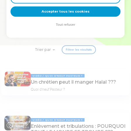
deviennent vos tremplins. Que vous guidiez un ministère, une
équipe, un groupe ou une famille, leur expérience est faite
Accepter tous les cookies
pour vous.
Tout refuser
Je découvre l’événement
Trier par
Filtrer les résultats
VIDÉO
QUOI D'NEUF PASTEUR ?
Un chrétien peut il manger Halal ???
17:21
Quoi d'neuf Pasteur ?
VIDÉO
QUOI D'NEUF PASTEUR ?
Enlèvement et tribulations : POURQUOI
78:19