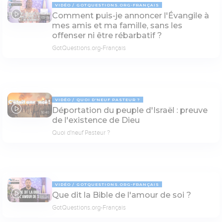
VIDÉO
GOTQUESTIONS.ORG-FRANÇAIS
Comment puis-je annoncer l'Évangile à
02:19
mes amis et ma famille, sans les
offenser ni être rébarbatif ?
GotQuestions.org-Français
VIDÉO
QUOI D'NEUF PASTEUR ?
Déportation du peuple d'Israël : preuve
10:40
de l'existence de Dieu
Quoi d'neuf Pasteur ?
VIDÉO
GOTQUESTIONS.ORG-FRANÇAIS
Que dit la Bible de l'amour de soi ?
05:26
GotQuestions.org-Français