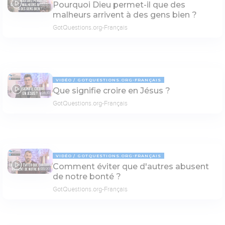
Pourquoi Dieu permet-il que des
03:33
malheurs arrivent à des gens bien ?
GotQuestions.org-Français
VIDÉO
GOTQUESTIONS.ORG-FRANÇAIS
Que signifie croire en Jésus ?
04:10
GotQuestions.org-Français
VIDÉO
GOTQUESTIONS.ORG-FRANÇAIS
Comment éviter que d'autres abusent
05:00
de notre bonté ?
GotQuestions.org-Français