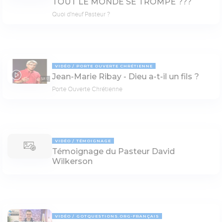
TOUT LE MONDE SE TROMPE ???
Quoi d'neuf Pasteur ?
VIDÉO
PORTE OUVERTE CHRÉTIENNE
Jean-Marie Ribay - Dieu a-t-il un fils ?
53:17
Porte Ouverte Chrétienne
VIDÉO
TÉMOIGNAGE
Témoignage du Pasteur David
Wilkerson
VIDÉO
GOTQUESTIONS.ORG-FRANÇAIS