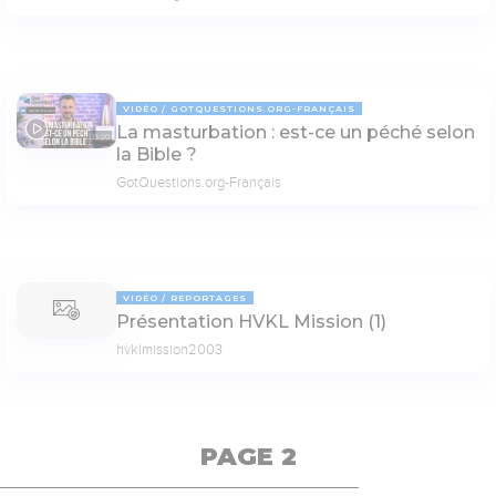
VIDÉO
GOTQUESTIONS.ORG-FRANÇAIS
La masturbation : est-ce un péché selon
03:20
la Bible ?
GotQuestions.org-Français
VIDÉO
REPORTAGES
Présentation HVKL Mission (1)
hvklmission2003
PAGE 2