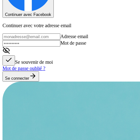
Continuer avec Facebook
Continuer avec votre adresse email
Adresse email
Mot de passe
Se souvenir de moi
Mot de passe oublié ?
Se connecter