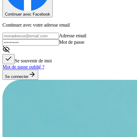
Continuer avec Facebook
Continuer avec votre adresse email
Adresse email
Mot de passe
Se souvenir de moi
Mot de passe oublié ?
Se connecter