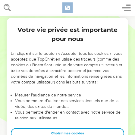
Votre vie privée est importante
pour nous
NE MANQUEZ PAS L’ÉVÉNEMENT
En cliquant sur le bouton « Accepter tous les cookies », vous
DE L’ANNÉE !
acceptez que TopChrétien utilise des traceurs (comme des
cookies ou l'identifiant unique de votre compte utilisateur) et
ET SI LEURS ERREURS POUVAIENT VOUS ÉVITER LES
traite vos données à caractère personnel (comme vos
VOTRES ?
données de navigation et les informations renseignées dans
votre compte utilisateur) dans les buts suivants :
On admire souvent les leaders pour leurs réussites, leur impact,
leur foi ou leur vision. Mais on voit moins les doutes, les erreurs
Mesurer l'audience de notre service
Vous permettre d'utiliser des services tiers tels que de la
et les saisons difficiles qu'ils ont traversés, alors même que ce
vidéo, des cartes du monde…
sont elles qui les ont façonnés.
Vous permettre d'entrer en contact avec notre service de
relation aux utilisateurs.
Dans cette conférence, leaders, entrepreneurs, et responsables
reviennent sur les erreurs marquantes de leur parcours et les
clés pour avancer avec plus de sagesse afin que leurs erreurs
Choisir mes cookies