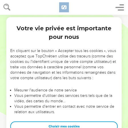
Votre vie privée est importante
pour nous
NE MANQUEZ PAS L’ÉVÉNEMENT
En cliquant sur le bouton « Accepter tous les cookies », vous
DE L’ANNÉE !
acceptez que TopChrétien utilise des traceurs (comme des
cookies ou l'identifiant unique de votre compte utilisateur) et
ET SI LEURS ERREURS POUVAIENT VOUS ÉVITER LES
traite vos données à caractère personnel (comme vos
VOTRES ?
données de navigation et les informations renseignées dans
votre compte utilisateur) dans les buts suivants :
On admire souvent les leaders pour leurs réussites, leur impact,
leur foi ou leur vision. Mais on voit moins les doutes, les erreurs
Mesurer l'audience de notre service
Vous permettre d'utiliser des services tiers tels que de la
et les saisons difficiles qu'ils ont traversés, alors même que ce
vidéo, des cartes du monde…
sont elles qui les ont façonnés.
Vous permettre d'entrer en contact avec notre service de
relation aux utilisateurs.
Dans cette conférence, leaders, entrepreneurs, et responsables
reviennent sur les erreurs marquantes de leur parcours et les
clés pour avancer avec plus de sagesse afin que leurs erreurs
Choisir mes cookies