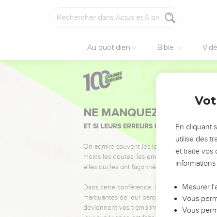
Au quotidien
Bible
Vid
Vot
NE MANQUEZ PAS L’ÉVÉ
ET SI LEURS ERREURS POUVAIENT VOUS 
En cliquant 
utilise des 
On admire souvent les leaders pour leurs réussi
et traite vo
moins les doutes, les erreurs et les saisons di
informations
elles qui les ont façonnés.
Mesurer l'
Dans cette conférence, leaders, entrepreneur
marquantes de leur parcours et les clés pour
Vous perme
deviennent vos tremplins. Que vous guidiez 
Vous perme