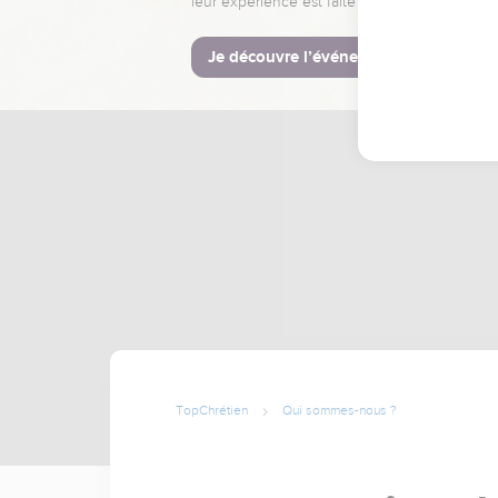
leur expérience est faite pour vous.
Je découvre l’événement
TopChrétien
Qui sommes-nous ?