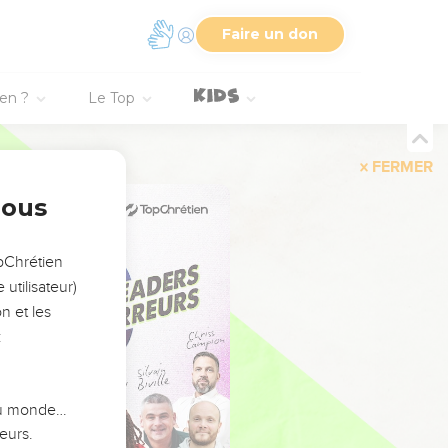
Faire un don
ien ?
Le Top
FERMER
nous
opChrétien
utilisateur)
n et les
:
 du monde…
eurs.