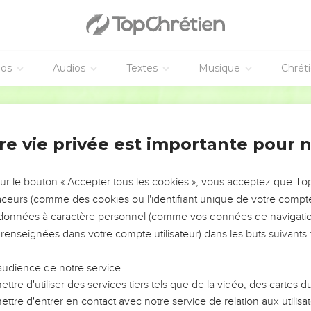
éos
Audios
Textes
Musique
Chrét
re vie privée est importante pour 
NEMENT DE L’ANNÉE !
ÉVITER LES VOTRES ?
sur le bouton « Accepter tous les cookies », vous acceptez que T
traceurs (comme des cookies ou l'identifiant unique de votre compte 
tes, leur impact, leur foi ou leur vision. Mais on voit
s données à caractère personnel (comme vos données de navigatio
fficiles qu'ils ont traversés, alors même que ce sont
 renseignées dans votre compte utilisateur) dans les buts suivants 
audience de notre service
s, et responsables reviennent sur les erreurs
 avancer avec plus de sagesse afin que leurs erreurs
ttre d'utiliser des services tiers tels que de la vidéo, des cartes
un ministère, une équipe, un groupe ou une famille,
ttre d'entrer en contact avec notre service de relation aux utilisat