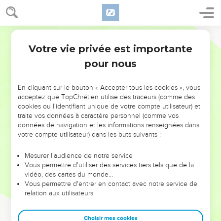
Votre vie privée est importante
pour nous
NE MANQUEZ PAS L’ÉVÉNEMENT
En cliquant sur le bouton « Accepter tous les cookies », vous
DE L’ANNÉE !
acceptez que TopChrétien utilise des traceurs (comme des
cookies ou l'identifiant unique de votre compte utilisateur) et
ET SI LEURS ERREURS POUVAIENT VOUS ÉVITER LES
traite vos données à caractère personnel (comme vos
VOTRES ?
données de navigation et les informations renseignées dans
votre compte utilisateur) dans les buts suivants :
On admire souvent les leaders pour leurs réussites, leur impact,
leur foi ou leur vision. Mais on voit moins les doutes, les erreurs
Mesurer l'audience de notre service
Vous permettre d'utiliser des services tiers tels que de la
et les saisons difficiles qu'ils ont traversés, alors même que ce
vidéo, des cartes du monde…
sont elles qui les ont façonnés.
Vous permettre d'entrer en contact avec notre service de
relation aux utilisateurs.
Dans cette conférence, leaders, entrepreneurs, et responsables
reviennent sur les erreurs marquantes de leur parcours et les
clés pour avancer avec plus de sagesse afin que leurs erreurs
Choisir mes cookies