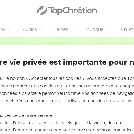
éos
Audios
Textes
Musique
Chrét
re vie privée est importante pour 
NEMENT DE L’ANNÉE !
ÉVITER LES VOTRES ?
sur le bouton « Accepter tous les cookies », vous acceptez que T
traceurs (comme des cookies ou l'identifiant unique de votre compte 
tes, leur impact, leur foi ou leur vision. Mais on voit
s données à caractère personnel (comme vos données de navigatio
fficiles qu'ils ont traversés, alors même que ce sont
 renseignées dans votre compte utilisateur) dans les buts suivants 
audience de notre service
s, et responsables reviennent sur les erreurs
 avancer avec plus de sagesse afin que leurs erreurs
ttre d'utiliser des services tiers tels que de la vidéo, des cartes
un ministère, une équipe, un groupe ou une famille,
ttre d'entrer en contact avec notre service de relation aux utilisat