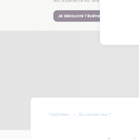
leur expérience est faite pour vous.
Je découvre l’événement
TopChrétien
Qui sommes-nous ?