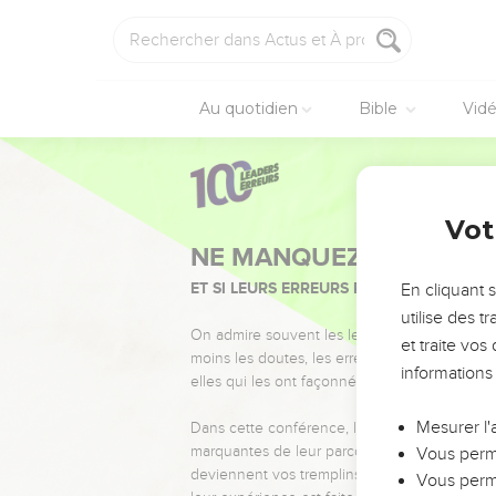
Au quotidien
Bible
Vid
Vot
NE MANQUEZ PAS L’ÉVÉ
ET SI LEURS ERREURS POUVAIENT VOUS 
En cliquant 
utilise des 
On admire souvent les leaders pour leurs réussi
et traite vo
moins les doutes, les erreurs et les saisons di
informations
elles qui les ont façonnés.
Mesurer l'
Dans cette conférence, leaders, entrepreneur
marquantes de leur parcours et les clés pour
Vous perme
deviennent vos tremplins. Que vous guidiez 
Vous perme