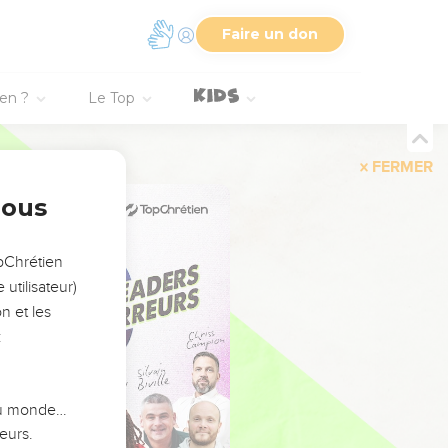
Faire un don
ien ?
Le Top
FERMER
nous
opChrétien
utilisateur)
n et les
:
 du monde…
eurs.