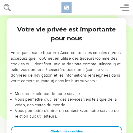
Votre vie privée est importante
pour nous
NE MANQUEZ PAS L’ÉVÉNEMENT
En cliquant sur le bouton « Accepter tous les cookies », vous
DE L’ANNÉE !
acceptez que TopChrétien utilise des traceurs (comme des
cookies ou l'identifiant unique de votre compte utilisateur) et
ET SI LEURS ERREURS POUVAIENT VOUS ÉVITER LES
traite vos données à caractère personnel (comme vos
VOTRES ?
données de navigation et les informations renseignées dans
votre compte utilisateur) dans les buts suivants :
On admire souvent les leaders pour leurs réussites, leur impact,
leur foi ou leur vision. Mais on voit moins les doutes, les erreurs
Mesurer l'audience de notre service
Vous permettre d'utiliser des services tiers tels que de la
et les saisons difficiles qu'ils ont traversés, alors même que ce
vidéo, des cartes du monde…
sont elles qui les ont façonnés.
Vous permettre d'entrer en contact avec notre service de
relation aux utilisateurs.
Dans cette conférence, leaders, entrepreneurs, et responsables
reviennent sur les erreurs marquantes de leur parcours et les
clés pour avancer avec plus de sagesse afin que leurs erreurs
Choisir mes cookies